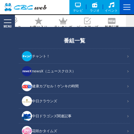
テレビ
ラジオ
イベント
MENU
ニュース
お気に入り
ランキング
ピックアップ
新着記事
CBC MAGAZINE
番組一覧
ドラフトまであと3週間！ドラの恋人は
一体誰？今年も地元高校生は逸材だら
チャント！
け！
newsX（ニュースクロス）
2021/09/21 17:41
健康カプセル！ゲンキの時間
中日クラウンズ
中日ドラゴンズ関連記事
花咲かタイムズ