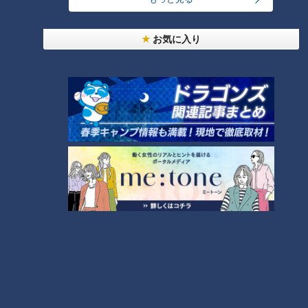
岐阜を代表するふたりのスラッガー
お気に入り
「サンデードラゴンズ」(C)CBCテレビ
岐阜には将来を嘱望されるふたりのスラッガーが存在する。ま
ずは県立岐阜商業高の高木翔斗選手！188センチ、89キロとい
う恵まれた体を持つ右投右打の大型キャッチャー！自慢の強肩
強打でチームを春夏甲子園に導き、夏の岐阜県大会決勝ではホ
ームランを放つなど、ここぞという場面で結果を出す勝負強さ