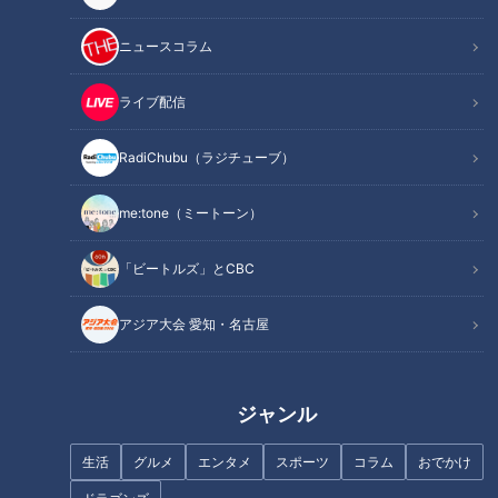
他の模範となるような選手になりたい
ニュースコラム
球団主導の若手育成システムの構築
オススメ関連コンテンツ
ライブ配信
RadiChubu（ラジチューブ）
目標が見えない戦い
me:tone（ミートーン）
気づけば、もう風は秋色。
「ビートルズ」とCBC
今シーズンも既に30試合を切り、我がドラゴンズは自力CS進
出の夢も途絶え、目標がなかなか見つけにくい戦いを続けてい
アジア大会 愛知・名古屋
る。
来季、誰が指揮をするのか？いまだ陣容が決まらな
ジャンル
い中、舵を思いっきり若手にシフトしづらいのも理解できない
生活
グルメ
エンタメ
スポーツ
コラム
おでかけ
わけではないが、なんとも今の戦い方に納得できないのがファ