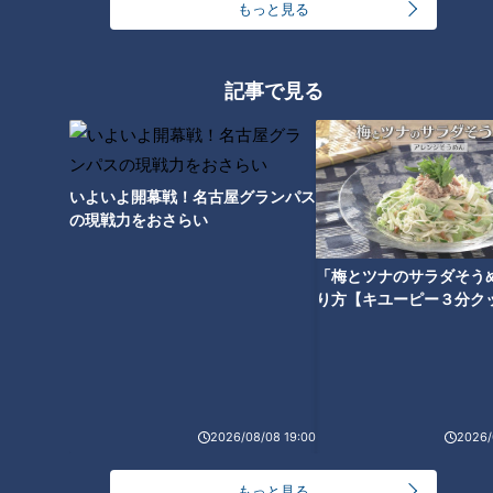
もっと見る
記事で見る
「サンデードラゴンズ」より高橋宏斗投手(C)CBCテレビ
いよいよ開幕戦！名古屋グランパス
昨年ドラゴンズにドラフト1位で入団した高橋宏斗投手も一年
の現戦力をおさらい
後輩となる畔柳投手を大絶賛。
「梅とツナのサラダそう
り方【キユーピー３分ク
『一年前の自分と比べると畔柳の方が上回っている。彼の投球
から自分も刺激を受けることはありましたね』
先輩高橋宏に続いて、中京大中京高から豪腕投手の2年連続の
指名を待ちたい！
2026/08/08 19:00
2026/
もっと見る