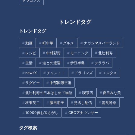
ンの総意ではないだろうか。
ドラゴンズ
少しでも若手に実戦のチャンスを、そして経験を。
トレンドタグ
また来季への戦力補充に、ドラフトでは誰を獲得するのか？フ
トレンドタグ
ァンの思い、視線はすべてそれらに向けられていると言っても
過言ではない。
動画
町中華
グルメ
ナガシマスパーランド
レシピ
中村彩賀
モーニング
北辻利寿
10月11日に行われるドラフト会議まで、あと3週間。サンドラ
生活
道との遭遇
伊豆半島
デララバ
は先週紹介した愛工大名電高の寺嶋、田村両投手に続き、地元
有力高校生を一挙紹介する！
newsX
チャント！
ドラゴンズ
エンタメ
ラグビー
中部国際空港
北辻利寿の日本はじめて物語
喫茶店
夏目みな美
ドラ1高橋宏を超える逸材
板東英二
藤田朋子
見逃し配信
鷲見玲奈
10000歩お宝さがし
CBCアナウンサー
タグ検索