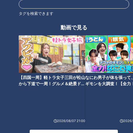
タグを検索できます
動画で見る
「サンデードラゴンズ」(C)CBCテレビ
まずは中京大中京高・畔柳亨丞投手。177センチ、86キロ、右
投右打。上背はそれほどないものの、躍動感あふれるフォーム
から放たれる最速152キロのストレートは威力抜群！カーブ、
【四国一周】軽トラ女子三田が松山
なにわ男子が体を張って
チェンジアップを効果的に用いて、春の選抜では4試合3勝0
から下道で一周！グルメ＆絶景ドラ
ギモンを大調査！【全力
イブ⑳
験部～ナゴヤのギモン、
敗、防御率0．33の数字を残した。
～】
2026/08/07 21:00
2026/