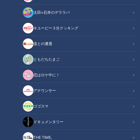
太田×石井のデララバ
キユーピー３分クッキング
中日ドラゴンズ
サンドラコラム
道との遭遇
【ドラゴンズを愛して半世紀！竹内茂喜の『野球のドテ煮』】
ともだちたまご
CBCテレビ「サンデードラゴンズ」（毎週日曜日12時54分か
恋はロケ中に！
ら東海エリアで生放送）
アナウンサー
INDEX
ゴゴスマ
目標が見えない戦い
ドラ1高橋宏を超える逸材
ドキュメンタリー
岐阜を代表するふたりのスラッガー
プロ入りすれば、とんでもない球を投げるはず
THE TIME,
ライバル2人と切磋琢磨の3年間