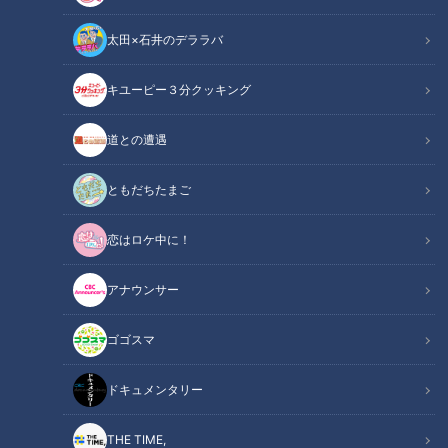
太田×石井のデララバ
キユーピー３分クッキング
ボンド引退！映画「007」
道との遭遇
シリーズの後任スパイに黒
夏の魅力たっぷり「すいか
人女性登場へ
割りルール」を知っていま
すか？
ともだちたまご
ニュースコラム
ニュースコラム
チャント！「金曜論説室」
東西南北論説風
恋はロケ中に！
2019/07/27 08:00
2019/07/21 08:00
北辻利寿
コラム
エンタメ
北辻利寿
アナウンサー
ゴゴスマ
ドキュメンタリー
THE TIME,
「令和の築城」どうなる？