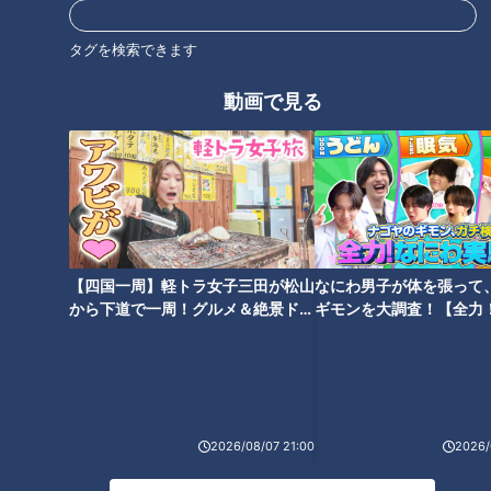
タグを検索できます
動画で見る
米中の関税バトルの行方
東京五輪チケット申し込み
は？トランプ大統領の視線
開始！チケット不正転売に
の先にあるもの
対抗する法律の効力は？
ニュースコラム
ニュースコラム
東西南北論説風
東西南北論説風
2019/05/19 08:00
2019/05/12 08:00
北辻利寿
コラム
北辻利寿
コラム
【四国一周】軽トラ女子三田が松山
なにわ男子が体を張って
から下道で一周！グルメ＆絶景ドラ
ギモンを大調査！【全力
イブ⑳
験部～ナゴヤのギモン、
～】
2026/08/07 21:00
2026/
レトルトがルーを追い越し
統一地方選の春だからこ
た！カレー業界に大きな変