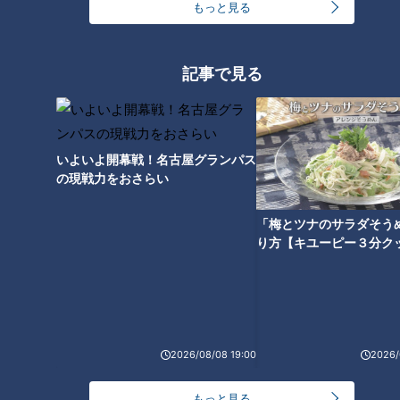
もっと見る
そ、沖縄の問題に思いを馳
革の波
せなければ・・・
ニュースコラム
ニュースコラム
東西南北論説風
イッポウ「金曜論説室」
記事で見る
2019/03/31 10:10
2019/02/10 08:00
北辻利寿
コラム
北辻利寿
コラム
いよいよ開幕戦！名古屋グランパス
の現戦力をおさらい
「梅とツナのサラダそう
り方【キユーピー３分ク
揺れる英国と沖縄に見る
「国民投票」「県民投票」
の民主主義の姿とは？
「年賀状は今年限りで」増
2026/08/08 19:00
2026/
加～お別れの機会が減って
いく時代の中で思う
ニュースコラム
ニュースコラム
もっと見る