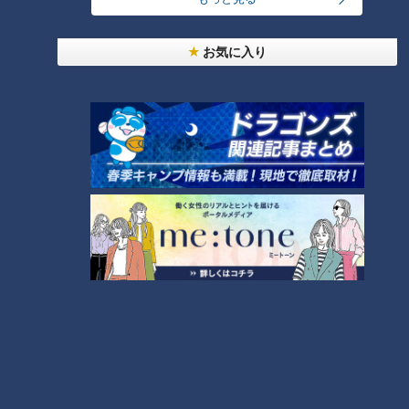
東西南北論説風
東西南北論説風
2019/01/27 08:00
2019/01/13 08:00
お気に入り
北辻利寿
コラム
北辻利寿
コラム
揺れるヨーロッパが世界の
さらばポケベル「いつでも
潮流の行方を左右する～
どこでも呼び出す」時代の
2019新春の考察～
先駆ランナーに惜別の言葉
ニュースコラム
ニュースコラム
東西南北論説風
東西南北論説風
2019/01/01 08:04
2018/12/09 08:00
北辻利寿
コラム
北辻利寿
コラム