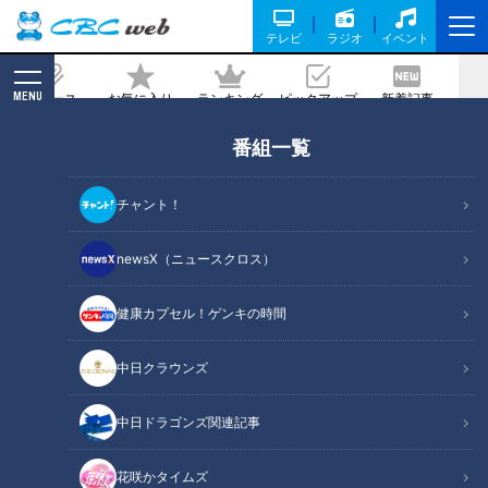
テレビ
ラジオ
イベント
MENU
ニュース
お気に入り
ランキング
ピックアップ
新着記事
CBC MAGAZINE
番組一覧
チャント！
newsX（ニュースクロス）
ニュースコラム
健康カプセル！ゲンキの時間
ニュースコラム
の記事一覧
中日クラウンズ
カテゴリーを絞り込む
中日ドラゴンズ関連記事
花咲かタイムズ