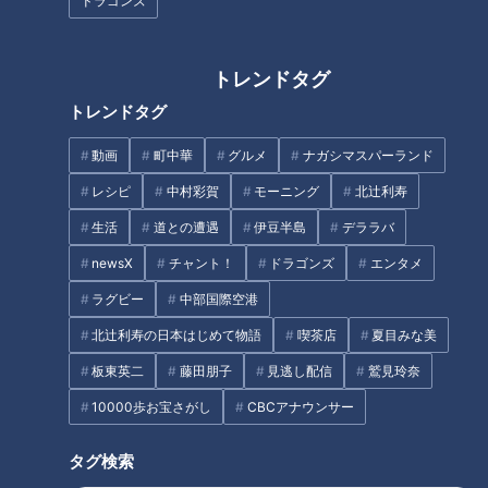
ドラゴンズ
エンタメ
北辻利寿
北辻利寿
コラム
トレンドタグ
トレンドタグ
動画
町中華
グルメ
ナガシマスパーランド
レシピ
中村彩賀
モーニング
北辻利寿
生活
道との遭遇
伊豆半島
デララバ
トランプ大統領が日本に残
あなたは法廷で人を裁けま
した言葉「7月」と「8月」
newsX
チャント！
ドラゴンズ
エンタメ
すか？裁判員制度10年の光
の行方は？
ラグビー
中部国際空港
と影
ニュースコラム
ニュースコラム
東西南北論説風
東西南北論説風
北辻利寿の日本はじめて物語
喫茶店
夏目みな美
2019/06/02 08:00
2019/05/26 08:50
板東英二
藤田朋子
見逃し配信
鷲見玲奈
北辻利寿
コラム
北辻利寿
コラム
10000歩お宝さがし
CBCアナウンサー
タグ検索