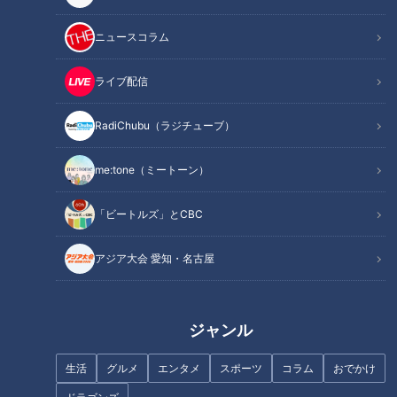
名古屋城天守閣木造復元の
沖縄の“食”を支えた那覇の
行方
ニュースコラム
名物市場へオマージュ～変
わりゆく街の風景に思う～
ニュースコラム
ニュースコラム
ライブ配信
東西南北論説風
東西南北論説風
2019/07/17 13:00
2019/06/27 10:10
RadiChubu（ラジチューブ）
北辻利寿
コラム
北辻利寿
コラム
me:tone（ミートーン）
「ビートルズ」とCBC
アジア大会 愛知・名古屋
和菓子とスナック菓子～美
サザン40周年ツアー大団
味しい味の先にある令和時
円！その熱すぎる余韻に酔
ジャンル
代のキーワード
いしれて
ニュースコラム
ニュースコラム
生活
グルメ
エンタメ
スポーツ
コラム
おでかけ
東西南北論説風
チャント！「金曜論説室」
2019/06/19 10:10
2019/06/16 08:00