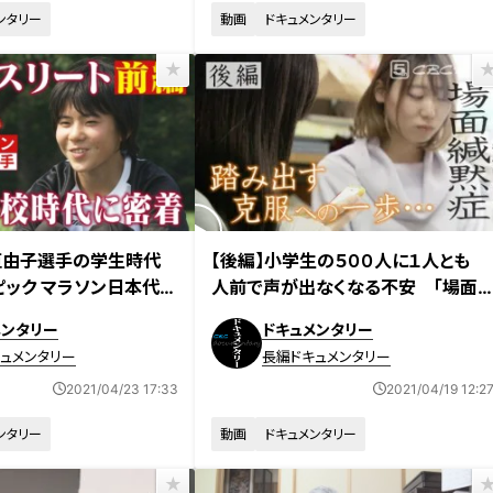
ンタリー
動画
ドキュメンタリー
亜由子選手の学生時代
【後編】小学生の５００人に１人とも
ピック マラソン日本代表
人前で声が出なくなる不安 「場面
ドキュメンタリー番組
かん黙症」の女性たちのドキュメンタ
メンタリー
ドキュメンタリー
ん～鈴木さんちの晩ごはん
リー
ュメンタリー
長編ドキュメンタリー
2021/04/23 17:33
2021/04/19 12:2
ンタリー
動画
ドキュメンタリー