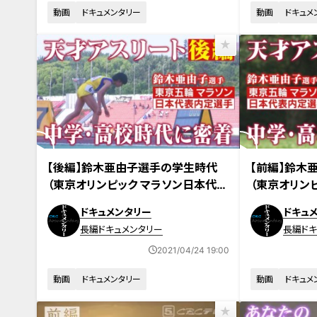
動画
ドキュメンタリー
動画
ドキュメ
【後編】鈴木亜由子選手の学生時代
【前編】鈴木
（東京オリンピック マラソン日本代表
（東京オリン
内定選手）／ドキュメンタリー番組
内定選手）／
ドキュメンタリー
ドキュ
「よーい どん～鈴木さんちの晩ごはん
「よーい ど
長編ドキュメンタリー
長編ドキ
～」
～」
2021/04/24 19:00
動画
ドキュメンタリー
動画
ドキュメ