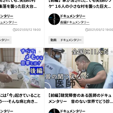
流されても‥笑顔の村”
【前編】”家が流された‥でも笑顔のワ
集落を襲った巨大台
ケ” １６人の小さな村を襲った巨大台
絶えない避難所” 「選択
風・・・それでも笑う村人たち 「選択
メンタリー
ドキュメンタリー
ちゃんのクニから～」ナ
～区長ジローちゃんのクニから～」ナ
ュメンタリー
長編ドキュメンタリー
室井滋 ドキュメンタリー
レーション：室井滋 ドキュメンタリー
2021/05/12 19:00
2021/05/12 19:0
ンタリー
動画
ドキュメンタリー
2020年11月8日放送
には「今」起きていること
【前編】聴覚障害のある医師のドキュ
う・・・そんな病と向き合
メンタリー 音のない世界でどう診
に長期密着 「消えてい
る？ 新型コロナ…「マスクだらけは
メンタリー
ドキュメンタリー