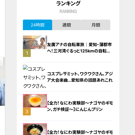
ランキング
RANKING
24時間
週間
月間
0
友廣アナの自転車旅｜愛知・蒲郡市
へ！三河湾ぐるっと125kmの自転車
1
旅！【チャント！特集】
コスプレサミット、ワクワクさん、アジ
ア大会楽曲…愛知県の話題あれこれ
【全力！なにわ実験部～ナゴヤのギモ
ン、ガチ検証～】にんじんプリン
3
2
【全力！なにわ実験部～ナゴヤのギモ