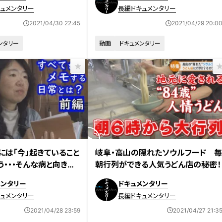
の記憶と生きる 2017
困ります」ナレーションにも挑戦
ュメンタリー
長編ドキュメンタリー
ュメンタリー
2021/04/30 22:45
2021/04/29 20:0
ンタリー
動画
ドキュメンタリー
2021年4月21日放送
には「今」起きていること
岐阜・高山の隠れたソウルフード 
う・・・そんな病と向き合
朝行列ができる人気うどん店の秘密！
に長期密着 「消えてい
メンタリー
ドキュメンタリー
の記憶と生きる 2017
ュメンタリー
長編ドキュメンタリー
ュメンタリー
2021/04/28 23:59
2021/04/27 21:3