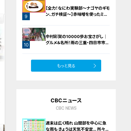
7
【全力！なにわ実験部～ナゴヤのギモ
ン、ガチ検証～】赤味噌を使ったミル
9
フィーユ味噌トンカツ
中村彩賀の10000歩お宝さがし｜
グルメ＆名所！雨の三重・四日市市で
10
お宝探し【チャント！特集】
もっと見る
CBCニュース
7
CBC NEWS
週末は広く晴れ 山間部を中心に急
な雨も きょうは天気不安定… 所々で