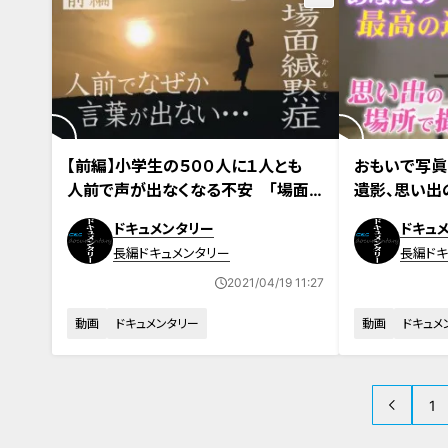
2021年4月13日
【前編】小学生の５００人に１人とも
おもいで写眞
人前で声が出なくなる不安 「場面
遺影、思い出
かん黙症」の女性たちのドキュメンタ
ドキュメンタリー
ドキュ
リー
長編ドキュメンタリー
長編ドキ
2021/04/19 11:27
動画
ドキュメンタリー
動画
ドキュメ
1