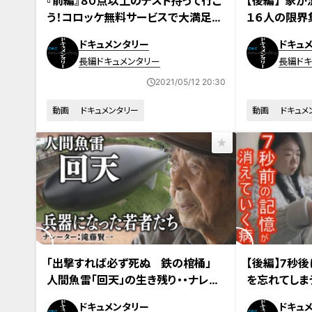
『前編』８０点以上のテスト持って行こ
【後編】“家が
う！コロッケ無料サービスで大満足！
１６人の限界
伝説のお肉屋さんの物語 「みんなの
風・・“笑い
ドキュメンタリー
ドキュ
コロッケ」ドキュメンタリー
～区長ジロー
長編ドキュメンタリー
長編ドキ
レーション：
2021/05/12 20:30
動画
ドキュメンタリー
動画
ドキュメ
「出撃すれば必ず死ぬ 鉄の棺桶」
【後編】7秒後
人間魚雷「回天」の生き残り・・ナレー
を忘れてしま
ター：滝藤賢一 ドキュメンタリー
い生きる女性
ドキュメンタリー
ドキュ