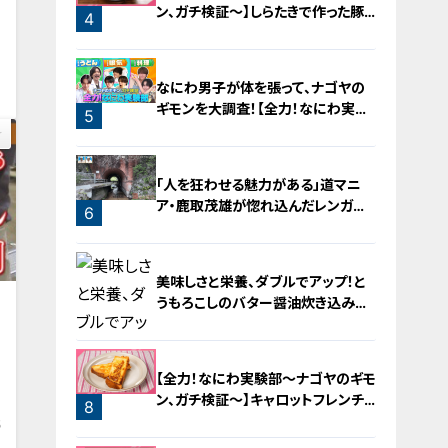
ン、ガチ検証～】しらたきで作った豚
4
バラミンチの油そば
0
なにわ男子が体を張って、ナゴヤの
ギモンを大調査！【全力！なにわ実験
5
部～ナゴヤのギモン、ガチ検証～】
「人を狂わせる魅力がある」道マニ
ア・鹿取茂雄が惚れ込んだレンガの
6
橋梁とは？未公開の道3選
美味しさと栄養、ダブルでアップ！と
うもろこしのバター醤油炊き込みご
毎
飯
【全力！なにわ実験部～ナゴヤのギモ
ン、ガチ検証～】キャロットフレンチ
8
ロースト
5