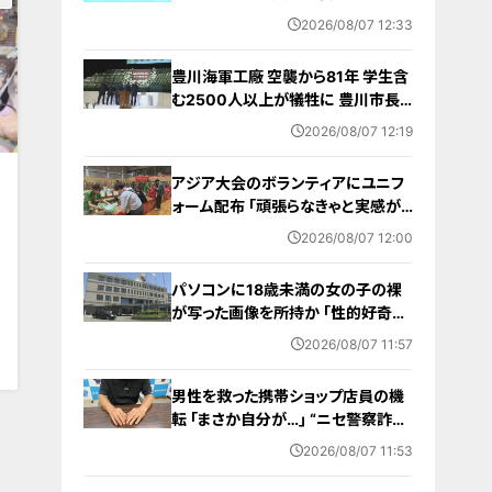
雨予想 愛知･名古屋･岐阜･三重の天
2026/08/07 12:33
気予報（8/7 昼）
豊川海軍工廠 空襲から81年 学生含
む2500人以上が犠牲に 豊川市長
｢恒久平和に向けて全力を尽くす｣ 平
2026/08/07 12:19
和祈念式典で誓う
アジア大会のボランティアにユニフ
ォーム配布 ｢頑張らなきゃと実感が
湧いた｣ 名古屋･中区の愛知県体育
2026/08/07 12:00
館
パソコンに18歳未満の女の子の裸
0
が写った画像を所持か ｢性的好奇心
を満たす目的｣ 小学校講師の38歳
2026/08/07 11:57
男を逮捕 自宅からはAIで生成したと
みられる性的画像も
男性を救った携帯ショップ店員の機
転 ｢まさか自分が…｣ “ニセ警察詐
欺”を間一髪で防ぐ 被害者が語る事
2026/08/07 11:53
件の一部始終