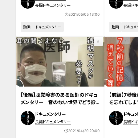
く今 ～7秒
長編ドキュメンタリー
長編ドキ
春～」 ドキ
2021/05/05 13:00
動画
ドキュメンタリー
動画
ドキュメ
2020年11月8日放送
【後編】聴覚障害のある医師のドキュ
【前編】7秒後
メンタリー 音のない世界でどう診
を忘れてしま
る？ 新型コロナ…「マスクだらけは
い生きる女性
ドキュメンタリー
ドキュ
困ります」ナレーションにも挑戦
く今 ～7秒
長編ドキュメンタリー
長編ドキ
春～」 ドキ
2021/04/29 20:00