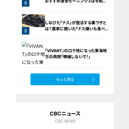
おすすめ激安モーニング３店を紹
8
介！
しなびた「ナス」が復活する裏ワザと
は？農家に聞いた「ナス嫌いも食べ
9
られる」アイデアレシピを大公開
『VIVANT』のロケ地になった東海地
方の病院「爆破しないで！」
もっと見る
10
CBCニュース
CBC NEWS