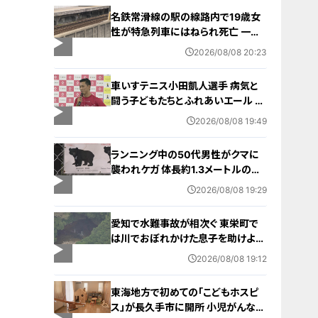
名鉄常滑線の駅の線路内で19歳女
性が特急列車にはねられ死亡 一部
区間で一時運転見合わせに お盆休
2026/08/08 20:23
みで空港へ向かう旅行客に影響 愛
知・知多市
車いすテニス小田凱人選手 病気と
闘う子どもたちとふれあいエール ス
ポーツの楽しさ伝える 名古屋・緑区
2026/08/08 19:49
ランニング中の50代男性がクマに
襲われケガ 体長約1.3メートルのツ
キノワグマに腕や足をかまれる 「つ
2026/08/08 19:29
いに出たかなという感じ」と近隣住
人 東海地方で今年度初の人身被害
愛知で水難事故が相次ぐ 東栄町で
岐阜・高山市
は川でおぼれかけた息子を助けよう
とし父親が心肺停止の状態で搬送
2026/08/08 19:12
田原市ではサーフィン中に公務員の
男性（46）がおぼれ死亡
東海地方で初めての「こどもホスピ
ス」が長久手市に開所 小児がんなど