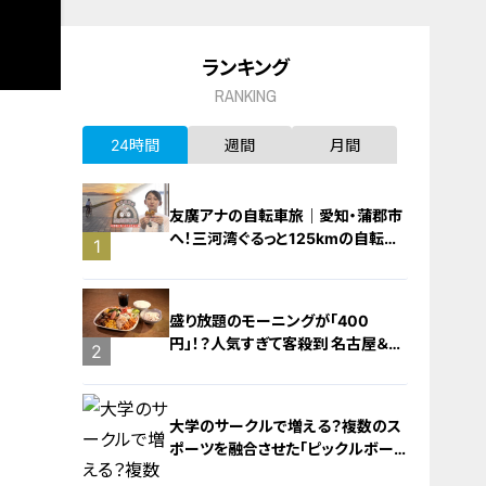
ランキング
RANKING
24時間
週間
月間
友廣アナの自転車旅｜愛知・蒲郡市
へ！三河湾ぐるっと125kmの自転車
1
旅！【チャント！特集】
盛り放題のモーニングが「400
円」！？人気すぎて客殺到 名古屋＆岐
2
阜の「激安モーニング」とは？
大学のサークルで増える？複数のス
ポーツを融合させた「ピックルボー
ル」