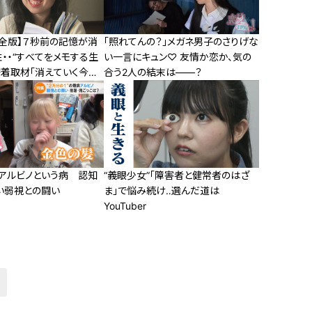
完全版】７秒前の記憶が消
「照れてんの？」メガネ男子のさりげな
・・“すべてをメモする生
い一言にキュン♡ 友情か恋か、気の
密着取材「消えていく今～7
合う2人の結末は――？
生きる～」
人アルビノという病 認知
“義眼少女”「障害者と健常者のはざ
い弱視との闘い
ま」で悩み続け‥選んだ道は
YouTuber