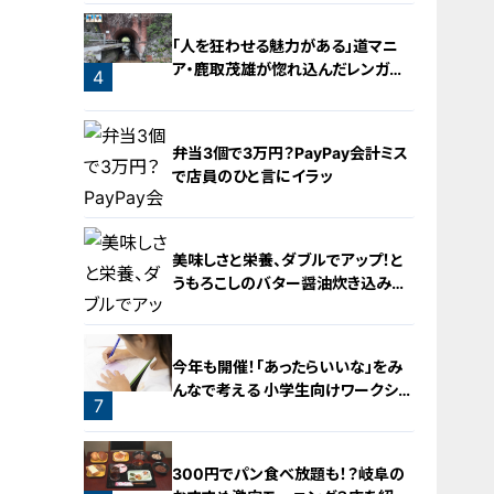
「人を狂わせる魅力がある」道マニ
ア・鹿取茂雄が惚れ込んだレンガの
4
橋梁とは？未公開の道3選
3
弁当3個で3万円？PayPay会計ミス
で店員のひと言にイラッ
美味しさと栄養、ダブルでアップ！と
うもろこしのバター醤油炊き込みご
飯
5
今年も開催！「あったらいいな」をみ
んなで考える 小学生向けワークショ
7
ップを大府市で開催
6
300円でパン食べ放題も！？岐阜の