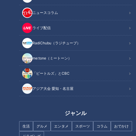
た。
ニュースコラム
両耳とも飛行機のエンジン音がようやく聞こえるくらいという
先天性の難聴ですが、相手の口の動きを読み取る読唇術で会話
ライブ配信
します。
今の時代、電子カルテに目を向けっぱなしで診察する医師も見
RadiChubu（ラジチューブ）
受けられる中、今川先生は口元を見るために、患者にしっかり
向き合い、思いを聞きます。
me:tone（ミートーン）
「ビートルズ」とCBC
その姿に、患者の皆さんは「ちゃんと診てくれて安心します」
と称賛の声。
アジア大会 愛知・名古屋
医師のあるべき姿を見たような気がしました。一方で、障害の
ある今川医師を支えようと、同僚の看護師が手話を一から覚え
たり、患者が病状をあらかじめ文字にして伝えたり、周りの優
ジャンル
しさも目にする場面が多々ありました。
生活
グルメ
エンタメ
スポーツ
コラム
おでかけ
取材中、（果たして自分は、普段、人に優しくできているの