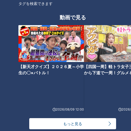
タグを検索できます
吉見衝撃発言！“何度殴ろうかと
谷繁今だから話す！ミスタード
動画で見る
思ったことか” 超一流の策士！
ラゴンズ立浪、現役時代キャン
名捕手谷繁への思いを語る！同
プ笑い話！威風堂々と滞在時間
級生・浅尾拓也投手コーチ～そ
5分で球場を去る！
の2
【新天才クイズ】２０２６夏～小学
【四国一周】軽トラ女子
百戦錬磨の谷繁も思わず“まいっ
【後編】聴覚障害のある医師の
生の〇×バトル！
から下道で一周！グルメ
た！”広島市民球場で一撃KOさ
ドキュメンタリー 音のない世
イブ⑳
れたカップルのつぶやき野次
界でどう診る？ 新型コロナ…
「マスクだらけは困ります」ナ
レーションにも挑戦
2026/08/09 12:00
2026/
もっと見る
退院した翌日…再び入院。繰り
井上竜２０２５年の熱いベスト