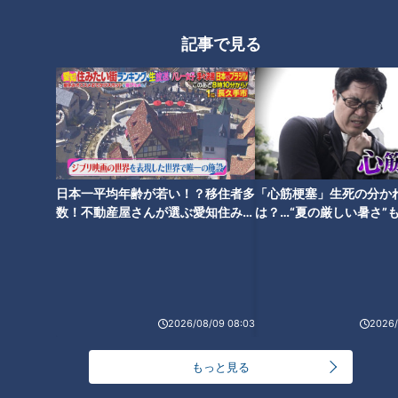
返していた病院での暮らし…配
ゲームを選んでみた！細川？金
信型ドキュメンタリー「ピエロ
丸？それとも？
記事で見る
と呼ばれた息子」第120話
タグ
動画
ドキュメンタリー
新型コロナ
日本一平均年齢が若い！？移住者多
「心筋梗塞」生死の分か
数！不動産屋さんが選ぶ愛知住みた
は？…“夏の厳しい暑さ”
い街ランキング1位は？
に！発症前のキケンなサ
法
2026/08/09 08:03
2026/
もっと見る