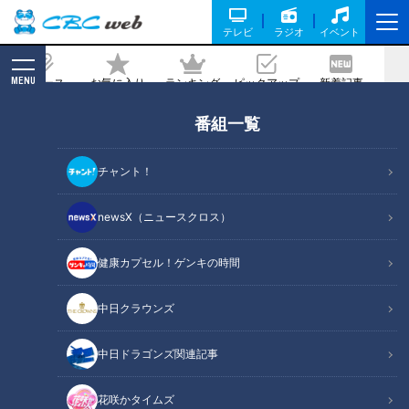
テレビ
ラジオ
イベント
MENU
ニュース
お気に入り
ランキング
ピックアップ
新着記事
CBC MAGAZINE
番組一覧
【前編】聴覚障害のある医師のドキュメ
ンタリー 音のない世界でどう診る？
チャント！
新型コロナ…「マスクだらけは困りま
す」ナレーションにも挑戦
newsX（ニュースクロス）
2021/04/29 20:00
2020年11月8日放送
健康カプセル！ゲンキの時間
中日クラウンズ
中日ドラゴンズ関連記事
花咲かタイムズ