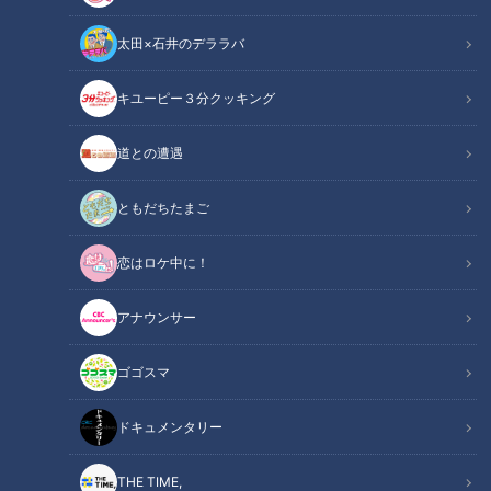
太田×石井のデララバ
キユーピー３分クッキング
ドキュメンタリー
道との遭遇
長編ドキュメンタリー
ともだちたまご
ドキュメンタリー 「よりそい 2020秋篇 ～静寂と生きる
恋はロケ中に！
難聴医師」
アナウンサー
ナレーション：今川竜二医師（本人）取材：CBCテレビ 原
誠
ゴゴスマ
私が尾鷲総合病院の内科医・今川竜二先生（３４）と出会った
ドキュメンタリー
のは2017年。三重県尾鷲市で耳の聞こえない医師が活躍して
いることを知り、取材を依頼すると快く応じてくださいまし
THE TIME,