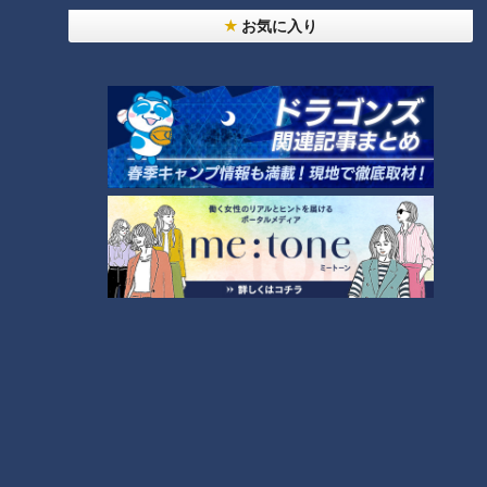
お気に入り
ランキング
RANKING
24時間
週間
月間
NEW
「心筋梗塞」生死の分かれ道は？…“夏の厳しい暑
1
さ”もきっかけに！発症前のキケンなサインと対処
法
「すごい痩せましたね！」…世界一楽なスクワッ
ト！？ダイエットのスペシャリストに学ぶ「無理な
2
くやせる方法」
「夏の脳梗塞」熱中症に似ている！？…生死の分か
れ道！経験者から学ぶ“発症時の身体の異変”
3