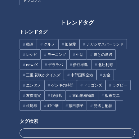
ドラゴンズ
か？）と自問自答することもありました。
“新型コロナウイルスの時代”…人と人との距離が遠ざかる中で
も、優しさは持ち合わせていたい…このドキュメンタリー番組
トレンドタグ
を見ていただいた皆様にもそう思って頂けるとうれしいです。
トレンドタグ
＊第一弾「よりそい ～静寂と生きる難聴医師」は2020年
動画
グルメ
加藤愛
ナガシマスパーランド
「地方の時代」映像祭 選奨を受賞
レシピ
モーニング
生活
道との遭遇
newsX
デララバ
伊豆半島
北辻利寿
放送日：2020年11月8日制作：CBCテレビ報道部
三重 花咲かタイムズ
中部国際空港
お金
エンタメ
ゲンキの時間
ドラゴンズ
ラグビー
この記事の画像を見る
友廣南実
喫茶店
東山動植物園
板東英二
この記事を見たあなたへのおすすめ
根尾昂
町中華
藤田朋子
見逃し配信
タグ検索