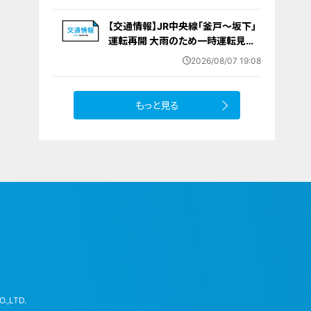
上げへ 人件費増や燃料価格の高止
まりが理由
【交通情報】JR中央線「釜戸～坂下」
運転再開 大雨のため一時運転見合
わせ
2026/08/07 19:08
もっと見る
.,LTD.