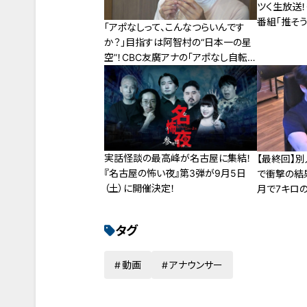
ツく生放送
番組「推そ
「アポなしって、こんなつらいんです
名古屋」９月
か？」目指すは阿智村の“日本一の星
空”！CBC友廣アナの「アポなし自転
車旅」が再スタート！
実話怪談の最高峰が名古屋に集結！
【最終回】別
『名古屋の怖い夜』第3弾が9月5日
で衝撃の結果
（土）に開催決定！
月で7キロの
タグ
動画
アナウンサー