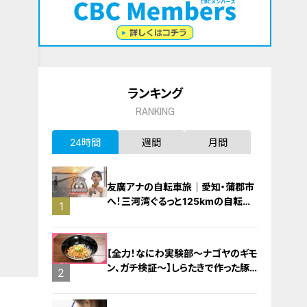
ランキング
RANKING
24時間
週間
月間
友廣アナの自転車旅｜愛知・蒲郡市
へ！三河湾ぐるっと125kmの自転車
1
旅！【チャント！特集】
【全力！なにわ実験部～ナゴヤのギモ
ン、ガチ検証～】しらたきで作った豚
2
バラミンチの油そば