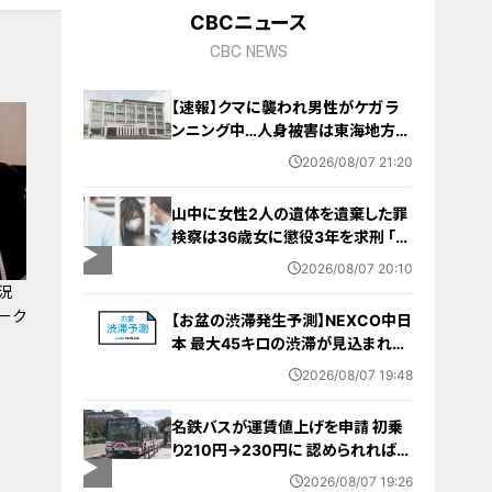
CBCニュース
CBC NEWS
【速報】クマに襲われ男性がケガ ラ
ンニング中…人身被害は東海地方で
今シーズン初めて 岐阜県高山市
2026/08/07 21:20
山中に女性2人の遺体を遺棄した罪
検察は36歳女に懲役3年を求刑 ｢遺
棄時に近くに居続けたこと自体が重
2026/08/07 20:10
要な寄与｣ 女は｢黙秘します｣弁護側
況
は無罪主張
ーク
【お盆の渋滞発生予測】NEXCO中日
本 最大45キロの渋滞が見込まれる
区間も… 中央道・東名・新東名・東名
2026/08/07 19:48
阪道・伊勢湾岸道・北陸道など 一覧
（8月7日～16日）
名鉄バスが運賃値上げを申請 初乗
り210円→230円に 認められれば
12月から全路線で平均1割程度の値
2026/08/07 19:26