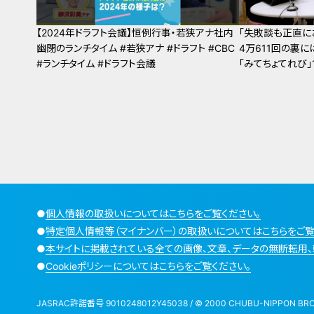
【2024年ドラフト会議】恒例行事・若狭アナ社内
「失敗談も正直に
幽閉のランチタイム #若狭アナ #ドラフト #CBC
4万611回の裏
#ランチタイム #ドラフト会議
「みてちょてれび
●
個人情報の取扱いについてはこちらをご覧ください。
●
特定個人情報等（マイナンバー）の取扱いについてはこちらをご覧
●
本サイトに掲載されている全ての画像、文章、データの無断転用、
●
Cookieポリシーについてはこちらをご覧ください。
JASRAC許諾番号 9010248012Y45038 / © 2000 CHUBU-NIPPON BROADCA