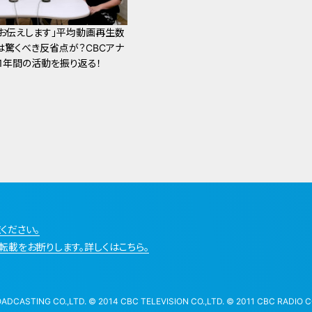
お伝えします」平均動画再生数
には驚くべき反省点が？CBCアナ
」1年間の活動を振り返る！
ください。
転載をお断りします。詳しくはこちら。
STING CO.,LTD. © 2014 CBC TELEVISION CO.,LTD. © 2011 CBC RADIO CO