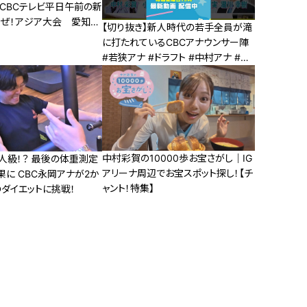
！CBCテレビ平日午前の新
うぜ！アジア大会 愛知・
【切り抜き】新人時代の若手全員が滝
１４日スタート！
に打たれているCBCアナウンサー陣
#若狭アナ #ドラフト #中村アナ #光
山アナ #滝行 #社内幽閉
中村彩賀の10000歩お宝さがし｜IG
人級！？ 最後の体重測定
アリーナ周辺でお宝スポット探し！【チ
に CBC永岡アナが2か
ャント！特集】
ダイエットに挑戦！