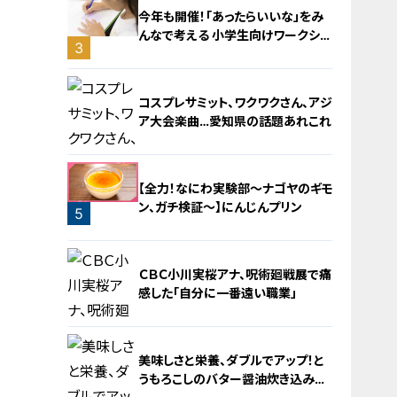
今年も開催！「あったらいいな」をみ
んなで考える 小学生向けワークショ
3
ップを大府市で開催
コスプレサミット、ワクワクさん、アジ
ア大会楽曲…愛知県の話題あれこれ
【全力！なにわ実験部～ナゴヤのギモ
ン、ガチ検証～】にんじんプリン
5
4
ＣＢＣ小川実桜アナ、呪術廻戦展で痛
感した「自分に一番遠い職業」
美味しさと栄養、ダブルでアップ！と
うもろこしのバター醤油炊き込みご