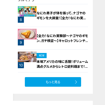
飯
6
なにわ男子が体を張って、ナゴヤの
ギモンを大調査！【全力！なにわ実験
8
部～ナゴヤのギモン、ガチ検証～】
7
【全力！なにわ実験部～ナゴヤのギモ
ン、ガチ検証～】キャロットフレンチ
9
ロースト
NEW
本場アメリカの味に舌鼓！ボリューム
10
満点グルメからレトロ史料館まで！
愛知・東海市の感動スポット3選
もっと見る