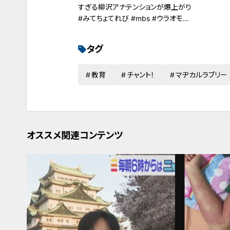
すぎる柳沢アナテンションが爆上がり
#みてちょてれび #mbs #ウラオモテ
レビ #柳沢アナ
タグ
教育
チャント！
マヂカルラブリー
オススメ関連コンテンツ