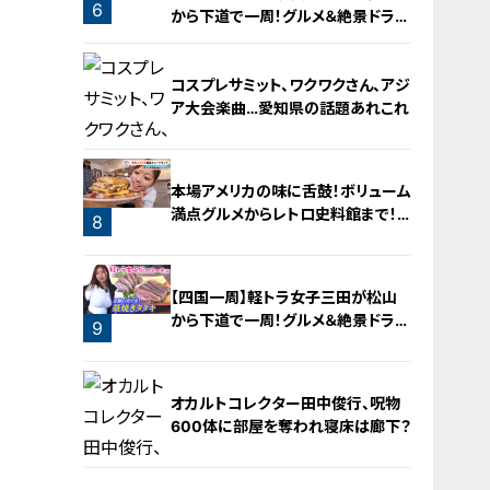
6
から下道で一周！グルメ＆絶景ドライ
ブ⑳
コスプレサミット、ワクワクさん、アジ
ア大会楽曲…愛知県の話題あれこれ
本場アメリカの味に舌鼓！ボリューム
満点グルメからレトロ史料館まで！
8
愛知・東海市の感動スポット3選
7
【四国一周】軽トラ女子三田が松山
から下道で一周！グルメ＆絶景ドライ
9
ブ⑨
オカルトコレクター田中俊行、呪物
600体に部屋を奪われ寝床は廊下？