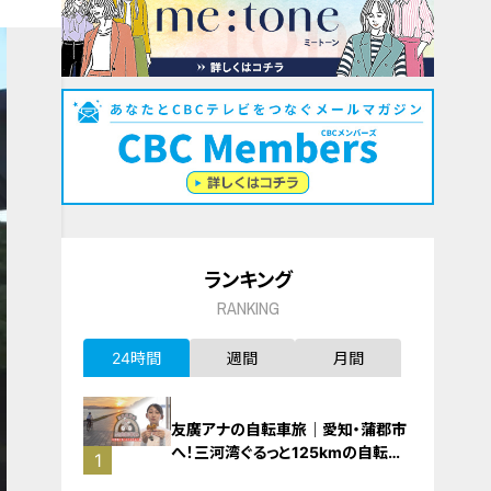
ランキング
RANKING
24時間
週間
月間
友廣アナの自転車旅｜愛知・蒲郡市
へ！三河湾ぐるっと125kmの自転車
1
旅！【チャント！特集】