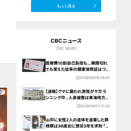
もっと見る
10
CBCニュース
CBC NEWS
医療費10割自己負担も… 期限切れ
でも使えた従来の健康保険証はつい
に終了 8月以降起こりうるマイナ保
2026/08/08 08:00
険証の“落とし穴” 注意すべき2つの
有効期限
【速報】クマに襲われ男性がケガ ラ
ンニング中…人身被害は東海地方で
今シーズン初めて 岐阜県高山市
2026/08/07 21:20
山中に女性2人の遺体を遺棄した罪
検察は36歳女に懲役3年を求刑 ｢遺