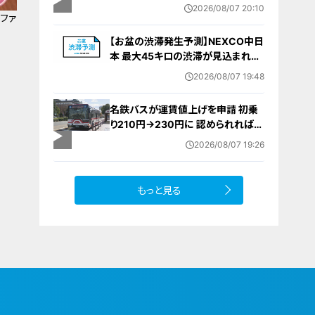
棄時に近くに居続けたこと自体が重
2026/08/07 20:10
要な寄与｣ 女は｢黙秘します｣弁護側
ファ
は無罪主張
【お盆の渋滞発生予測】NEXCO中日
本 最大45キロの渋滞が見込まれる
区間も… 中央道・東名・新東名・東名
2026/08/07 19:48
阪道・伊勢湾岸道・北陸道など 一覧
（8月7日～16日）
名鉄バスが運賃値上げを申請 初乗
り210円→230円に 認められれば
12月から全路線で平均1割程度の値
2026/08/07 19:26
上げへ 人件費増や燃料価格の高止
まりが理由
もっと見る