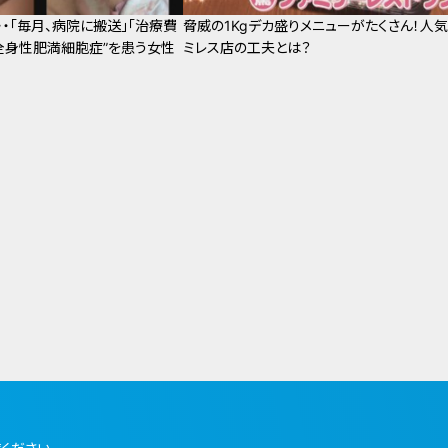
・「毎月、病院に搬送」「治療費
脅威の1Kgデカ盛りメニューがたくさん！人気
“全身性肥満細胞症”を患う女性
ミレス店の工夫とは？