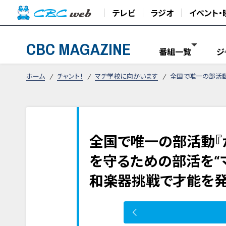
テレビ
ラジオ
イベント・
CBC MAGAZINE
番組一覧
ジ
ホーム
チャント！
マヂ学校に向かいます
全国で唯一の部活動
全国で唯一の部活動『
を守るための部活を“
和楽器挑戦で才能を発