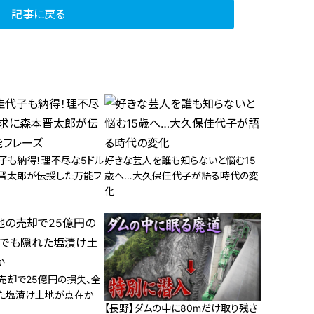
記事に戻る
子も納得！理不尽な5ドル
好きな芸人を誰も知らないと悩む15
晋太郎が伝授した万能フ
歳へ…大久保佳代子が語る時代の変
化
売却で25億円の損失、全
た塩漬け土地が点在か
【長野】ダムの中に80mだけ取り残さ