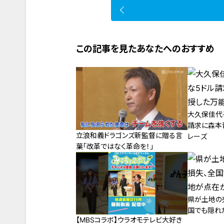
この記事を見たあなたへのおすすめ
大久保佳代
請求に森本
立浪和義ドラゴンズ新監督に贈る言
レーズ
葉「改革ではなく革命を！」
県が土地の
国でも隠れ
【MBSコラボ】ウラオモテレビ大好き