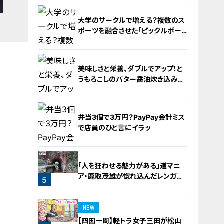
大学のサークルで増える？複数のス
ポーツを融合させた「ピックルボー
ル」
美味しさと栄養、ダブルでアップ！と
うもろこしのバター醤油炊き込みご
飯
2
弁当3個で3万円？PayPay会計ミス
で店員のひと言にイラッ
3
「人を狂わせる魅力がある」道マニ
ア・鹿取茂雄が惚れ込んだレンガの
5
橋梁とは？未公開の道3選
4
NEW
【四国一周】軽トラ女子三田が松山