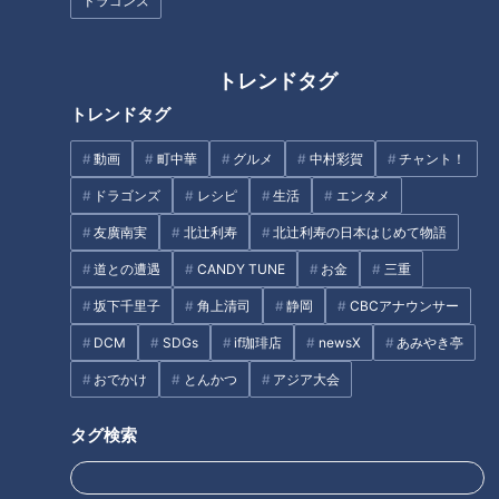
ドラゴンズ
光太役・木村文さんにインタビ
ュー
トレンドタグ
タグ
トレンドタグ
エンタメ
動画
映画
動画
町中華
グルメ
中村彩賀
チャント！
ドラゴンズ
レシピ
生活
エンタメ
友廣南実
北辻利寿
北辻利寿の日本はじめて物語
道との遭遇
CANDY TUNE
お金
三重
坂下千里子
角上清司
静岡
CBCアナウンサー
DCM
SDGs
if珈琲店
newsX
あみやき亭
おでかけ
とんかつ
アジア大会
タグ検索