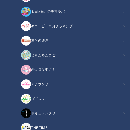
太田×石井のデララバ
キユーピー３分クッキング
日比遊一監督が名古屋市美術館で講演会 映画「名も無い日」公開中
道との遭遇
この記事の画像
（全1枚）
ともだちたまご
恋はロケ中に！
アナウンサー
記事に戻る
ゴゴスマ
この記事を見たあなたへのおすすめ
ドキュメンタリー
THE TIME,