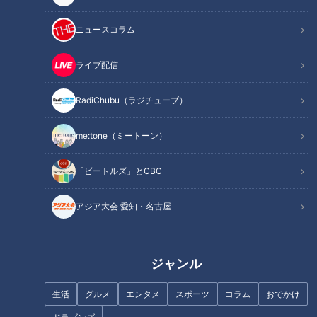
ニュースコラム
ライブ配信
スジナシ(1999年)斎藤洋介「行
追悼・高木守道元監督 忘れら
き場のないふたり」
れない「二人のドライチ」への
RadiChubu（ラジチューブ）
呟き
me:tone（ミートーン）
「ビートルズ」とCBC
アジア大会 愛知・名古屋
『知らなくていいこと』高梨臨
『ワンルームマンション』中尾
（スジナシ）
明慶（スジナシ）
ジャンル
初の応援上映を体感した
生活
グルメ
エンタメ
スポーツ
コラム
おでかけ
MC「私も仲間に入りたい」
映画『レンタル・ファミリー』