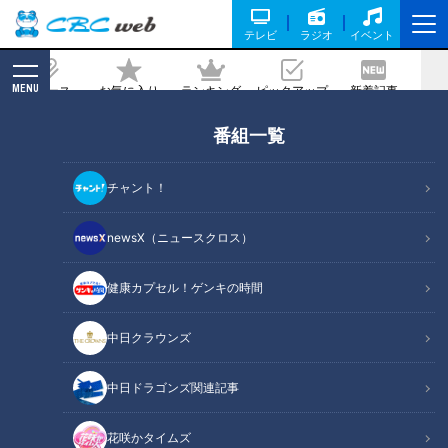
テレビ
ラジオ
イベント
MENU
ニュース
お気に入り
ランキング
ピックアップ
新着記事
CBC MAGAZINE
番組一覧
日比遊一監督が名古屋市美術館で講演
会 映画「名も無い日」公開中
チャント！
記事に戻る
newsX（ニュースクロス）
健康カプセル！ゲンキの時間
中日クラウンズ
中日ドラゴンズ関連記事
花咲かタイムズ