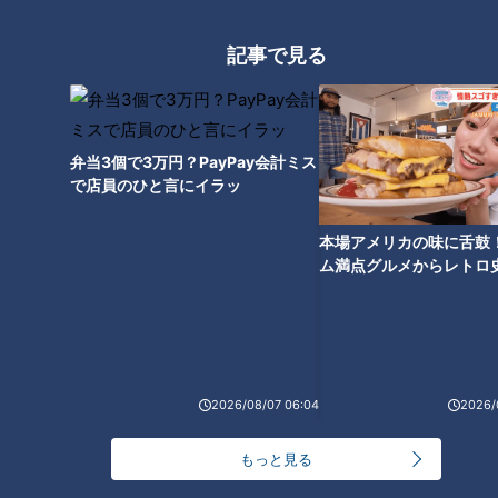
【全力！なにわ実験部～ナゴヤのギモン、ガチ検証
～】キャロットフレンチロースト
4
記事で見る
【全力！なにわ実験部～ナゴヤのギモン、ガチ検証
～】赤味噌を使ったミルフィーユ味噌トンカツ
5
弁当3個で3万円？PayPay会計ミス
で店員のひと言にイラッ
「人を狂わせる魅力がある」道マニア・鹿取茂雄が
惚れ込んだレンガの橋梁とは？未公開の道3選
6
本場アメリカの味に舌鼓
ム満点グルメからレトロ
で！愛知・東海市の感動
コスプレサミット、ワクワクさん、アジア大会楽
選
曲…愛知県の話題あれこれ
2026/08/07 06:04
2026/
なにわ男子が体を張って、ナゴヤのギモンを大調
査！【全力！なにわ実験部～ナゴヤのギモン、ガチ
8
検証～】
もっと見る