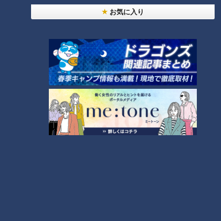
中村彩賀の10000歩お宝さがし｜グルメ＆名所！
お気に入り
雨の三重・四日市市でお宝探し【チャント！特集】
9
7
【全力！なにわ実験部～ナゴヤのギモン、ガチ検証
～】にんじん入りポテトサラダ
10
もっと見る
CBCニュース
CBC NEWS
アジア大会のボランティアにユニフォーム配布 ｢頑
張らなきゃと実感が湧いた｣ 名古屋･中区の愛知県
体育館
2026/08/07 12:00
パソコンに18歳未満の女の子の裸が写った画像を所