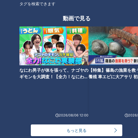
タグを検索できます
ランキング
動画で見る
RANKING
24時間
週間
月間
友廣アナの自転車旅｜愛知・蒲郡市へ！三河湾ぐる
っと125kmの自転車旅！【チャント！特集】
1
なにわ男子が体を張って、ナゴヤの
【特集】篠島の漁業を救
ギモンを大調査！【全力！なにわ実
養殖 車エビに大アサリ 
【全力！なにわ実験部～ナゴヤのギモン、ガチ検証
験部～ナゴヤのギモン、ガチ検証
【newsX】
～】にんじんプリン
～】
2
【全力！なにわ実験部～ナゴヤのギモン、ガチ検証
2026/08/06 12:00
2026/
～】しらたきで作った豚バラミンチの油そば
3
もっと見る