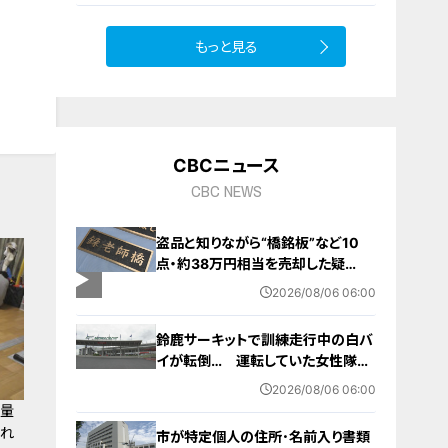
もっと見る
10
CBCニュース
CBC NEWS
盗品と知りながら“橋銘板”など10
点・約38万円相当を売却した疑
い… 無職の男（63）を逮捕 「知り
2026/08/06 06:00
ませんでした」と容疑否認
鈴鹿サーキットで訓練走行中の白バ
イが転倒… 運転していた女性隊員
（20代）が頭を打つなどして重傷
2026/08/06 06:00
白バイ歴は約4か月 今月末のイベ
の量
ントに参加予定
ばれ
市が特定個人の住所･名前入り書類