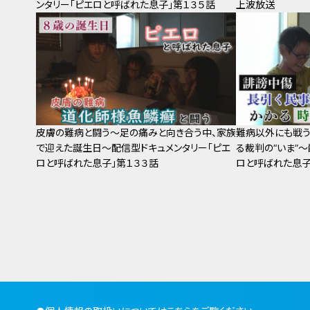
ンタリー「ピエロと呼ばれた息子」第１３５話
上波放送
皮膚の難病と闘う～足の痛みと向き合う中、家族
難病以外にも戦う
で迎えた誕生日～配信型ドキュメンタリー「ピエ
る裁判の“いま”
ロと呼ばれた息子」第１３３話
ロと呼ばれた息子