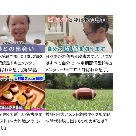
レが届きました！喜ぶ賀久
日々剥がれ落ちる皮膚のケア、いつか
配信型ドキュメンタリー
はすべて自分で！～定期配信型ドキュ
ばれた息子」第88話
メンタリー「ピエロと呼ばれた息子」
第79話
? 古くて新しい名古屋め
検証・日大アメフト危険タックル問題
スト」～大竹敏之の「シ
～時代を映し出す6つのカギとは？
し」