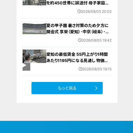
を約450世帯に誤送付 母子家庭が
医療助成費受ける更新手続きの“見
2026/08/05 20:02
本” 何らかの理由でマスキングでき
ず… 愛知・蒲郡市
夏の甲子園 暑さ対策のため夕方に
開会式 享栄（愛知）･中京（岐阜）･三
重（三重）の球児たちも晴れやかな表
2026/08/05 19:42
情で“聖地”の土踏む
愛知の最低賃金 55円上がり1時間
あたり1195円になる見通し 物価高
で｢もっと上げてほしい｣の声…一方
2026/08/05 19:15
雇う側からは悲鳴も
もっと見る