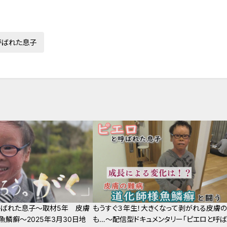
呼ばれた息子
呼ばれた息子～取材5年 皮膚
もうすぐ３年生！大きくなって剥がれる皮膚
魚鱗癬～2025年3月30日地
も…～配信型ドキュメンタリー「ピエロと呼