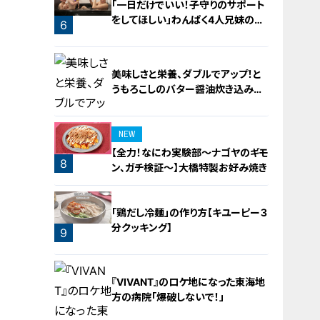
「一日だけでいい！子守りのサポート
をしてほしい」わんぱく4人兄妹の子
6
守りをお助け！
美味しさと栄養、ダブルでアップ！と
うもろこしのバター醤油炊き込みご
飯
NEW
【全力！なにわ実験部～ナゴヤのギモ
8
ン、ガチ検証～】大橋特製お好み焼き
7
「鶏だし冷麺」の作り方【キユーピー３
分クッキング】
9
『VIVANT』のロケ地になった東海地
方の病院「爆破しないで！」