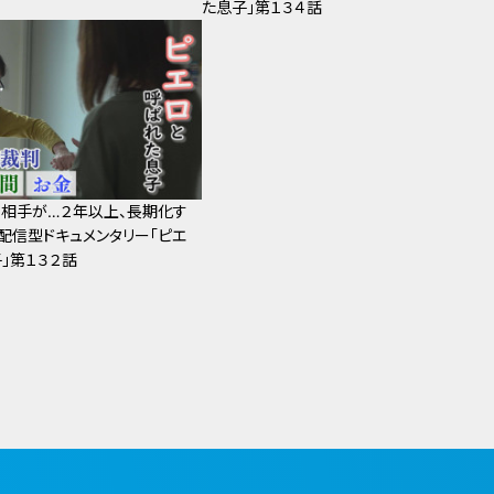
た息子」第１３４話
相手が…２年以上、長期化す
～配信型ドキュメンタリー「ピエ
」第１３２話