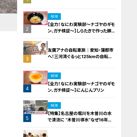
橋梁とは？未公開の道3選
NEW
【全力！なにわ実験部～ナゴヤのギモ
2
ン、ガチ検証～】しらたきで作った豚
バラミンチの油そば
友廣アナの自転車旅｜愛知・蒲郡市
へ！三河湾ぐるっと125kmの自転車
3
旅！【チャント！特集】
NEW
【全力！なにわ実験部～ナゴヤのギモ
4
ン、ガチ検証～】にんじんプリン
NEW
【特集】名古屋の堀川を木曽川の水
5
で清流に “木曽川導水”なぜ16年ぶ
り？【newsX】