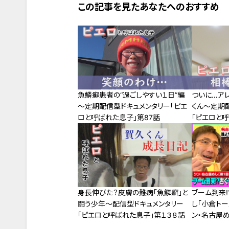
この記事を見たあなたへのおすすめ
魚鱗癬患者の“過ごしやすい１日”編
ついに…ア
～定期配信型ドキュメンタリー「ピエ
くん～定期
ロと呼ばれた息子」第87話
「ピエロと呼
身長伸びた？皮膚の難病「魚鱗癬」と
ブーム到来!
闘う少年～配信型ドキュメンタリー
し「小倉トー
「ピエロと呼ばれた息子」第１３８話
ン・名古屋め