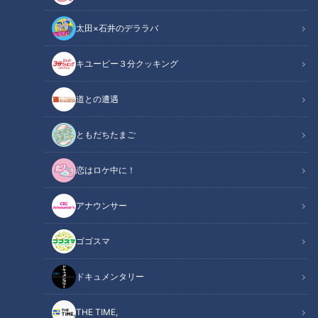
太田×石井のデララバ
キユーピー３分クッキング
道との遭遇
1時間に１度のペースで襲ってくる…取材した日、皮膚の状態は【とても
ともだちたまご
悪い】‥難病・道化師様魚鱗癬 ～配信型ドキュメンタリー「ピエロと
呼ばれた息子」第108話
恋はロケ中に！
この記事の画像
（全1枚）
アナウンサー
ゴゴスマ
ドキュメンタリー
THE TIME,