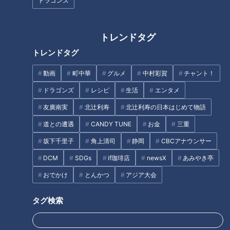
ドラゴンズ
定期配信型ドキュメンタリー
キュメンタリー「ピエロと呼ば
「ピエロと呼ばれた息子」第84
れた息子」第111話
話
トレンドタグ
トレンドタグ
動画
町中華
グルメ
中村彩賀
チャント！
【前例のない手術】難病・道化
突然死「心臓血管病」自覚症状
ドラゴンズ
レシピ
生活
エンタメ
師様魚鱗癬と闘う大学生に聞
なく進行も…正しい知識で突然
友廣南実
北辻利寿
北辻利寿の日本はじめて物語
く、手術の理由とその後…配信
死を防げ！経験者に学ぶ『心臓
型ドキュメンタリー「ピエロと
血管病』
道との遭遇
CANDY TUNE
お金
三重
呼ばれた息子」第114話
タグ
坂下千里子
角上清司
静岡
CBCアナウンサー
DCM
SDGs
if珈琲店
newsX
あみやき亭
動画
ドキュメンタリー
WEB限定
おでかけ
とんかつ
アジア大会
ピエロと呼ばれた息子
タグ検索
オススメ関連コンテンツ