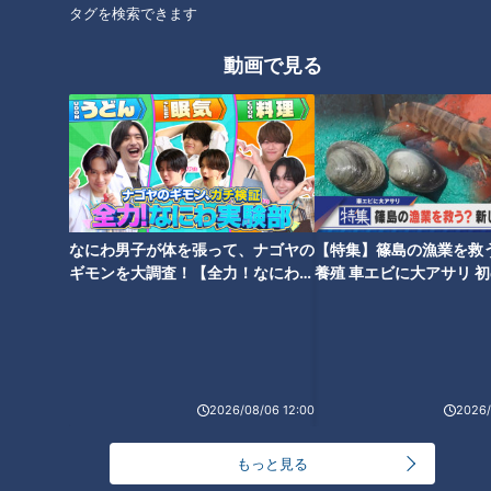
タグを検索できます
動画で見る
【前の動画】皮膚の難病・道化
難病の子どもを持つ親は働きづ
師様魚鱗癬 生まれつき目が見
らい？身体のケアに追われる
えにくい中、勉強どうする？～
日々～配信型ドキュメンタリー
配信型ドキュメンタリー「ピエ
「ピエロと呼ばれた息子」第
なにわ男子が体を張って、ナゴヤの
【特集】篠島の漁業を救
ロと呼ばれた息子」第107話
106話
ギモンを大調査！【全力！なにわ実
養殖 車エビに大アサリ 
験部～ナゴヤのギモン、ガチ検証
【newsX】
～】
家族で皮膚の難病と闘っていま
魚鱗癬と闘ってきた男性が結
す…すべては息子、そして患者
婚…魚鱗癬の会でお披露目～
2026/08/06 12:00
2026/
のために～ 配信型ドキュメン
配信型ドキュメンタリー「ピエ
タリー「ピエロと呼ばれた息
ロと呼ばれた息子」第104話
もっと見る
子」第105話