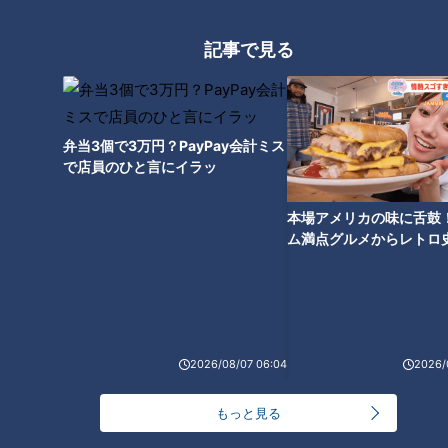
記事で見る
難病・道化師様魚鱗癬の“難しい
こと”とは…発熱との闘い編～
定期配信型ドキュメンタリー
弁当3個で3万円？PayPay会計ミス
「ピエロと呼ばれた息子」第
で店員のひと言にイラッ
103話
本場アメリカの味に舌鼓
ム満点グルメからレトロ
で！愛知・東海市の感動
選
2026/08/07 06:04
2026/
もっと見る