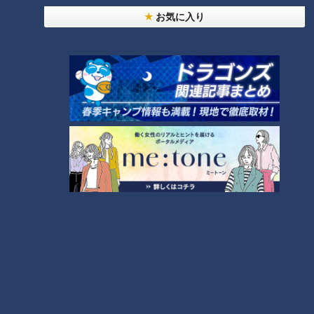
ランキング
お気に入り
RANKING
24時間
週間
月間
友廣アナの自転車旅｜愛知・蒲郡市へ！三河湾ぐる
っと125kmの自転車旅！【チャント！特集】
1
【全力！なにわ実験部～ナゴヤのギモン、ガチ検証
～】にんじんプリン
2
【全力！なにわ実験部～ナゴヤのギモン、ガチ検証
～】しらたきで作った豚バラミンチの油そば
3
【全力！なにわ実験部～ナゴヤのギモン、ガチ検証
～】キャロットフレンチロースト
4