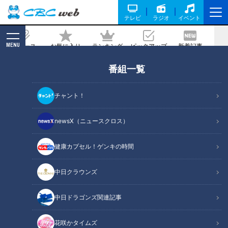
テレビ
ラジオ
イベント
MENU
ニュース
お気に入り
ランキング
ピックアップ
新着記事
CBC MAGAZINE
番組一覧
1時間に１度のペースで襲ってくる…取材
した日、皮膚の状態は【とても悪い】‥
チャント！
難病・道化師様魚鱗癬 ～配信型ドキュ
メンタリー「ピエロと呼ばれた息子」第
newsX（ニュースクロス）
108話
健康カプセル！ゲンキの時間
記事に戻る
中日クラウンズ
中日ドラゴンズ関連記事
花咲かタイムズ