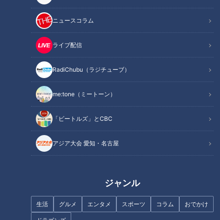
記事に戻る
ニュースコラム
この記事を見たあなたへのおすすめ
ライブ配信
RadiChubu（ラジチューブ）
me:tone（ミートーン）
車いすの使用も検討…これも魚
20歳の魚鱗癬と闘う女性‥成人
「ビートルズ」とCBC
鱗癬の症状の１つです～定期配
式を迎えた今、思うこと～定期
信型ドキュメンタリー「ピエロ
配信型ドキュメンタリー「ピエ
と呼ばれた息子」第83話
ロと呼ばれた息子」第86話
アジア大会 愛知・名古屋
ジャンル
生活
グルメ
エンタメ
スポーツ
コラム
おでかけ
【2023年】いよいよ小学校入
誰もが生きやすくなる世の中と
学！ことしも配信を続けます～
は…賀久くんから学ぶ配信型ド