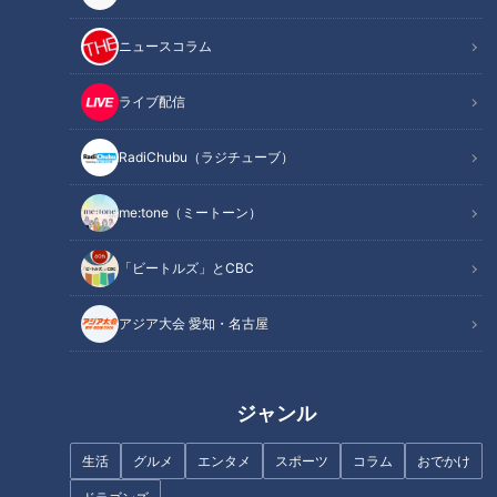
ニュースコラム
ライブ配信
RadiChubu（ラジチューブ）
me:tone（ミートーン）
「ビートルズ」とCBC
記事に戻る
アジア大会 愛知・名古屋
この記事を見たあなたへのおすすめ
ジャンル
生活
グルメ
エンタメ
スポーツ
コラム
おでかけ