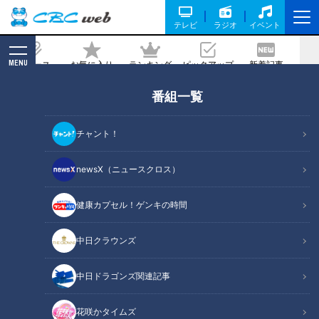
テレビ
ラジオ
イベント
MENU
ニュース
お気に入り
ランキング
ピックアップ
新着記事
CBC MAGAZINE
番組一覧
10分映画の映像･音声･音楽までAIが作
成！人間が作ったのはストーリーだけ 教
チャント！
育や工場などあらゆる分野で広がるAI 便
利な一方で“偽情報”などの心配も
newsX（ニュースクロス）
健康カプセル！ゲンキの時間
記事に戻る
中日クラウンズ
中日ドラゴンズ関連記事
花咲かタイムズ