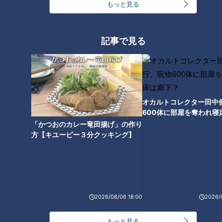
高騰する“ポケカ” 1枚で7500万
ボーナスも？介護士やドライバ
もっと見る
円するものも
ーなどの業界で広がる“マッチョ
採用枠”
記事で見る
「8割近くクマゼミになってい
突然タイヤが破裂⁉ 人間も吹き
る」原因は地球温暖化? 関東に
飛ぶ威力… 暑い時期に多い“バー
まで分布広がる… 暑すぎてセミ
スト事故” 1番の原因はタイヤの
オカルトコレクター田中
が｢夏眠｣を!?
空気圧不足
600体に部屋を奪われ寝
下？
「かつおのカレー竜田揚げ」の作り
方【キユーピー３分クッキング】
1日で“推し”に400万円 トキメキ
求め… ホストに高額料金を払う
女性たち でも“疑似恋愛”は御法
2026/08/06 18:00
2026/
度に!?
もっと見る