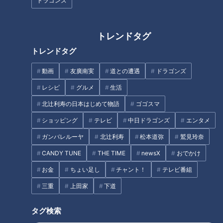
ドラゴンズ
社会に踏み出せない若者に働け
立浪和義、岩瀬仁紀のレジェン
トレンドタグ
る場を…15分からOK！変わった
ド2人が選ぶ！！ 秘話満載の
働き方のカフェとは
竜歴代助っ人外国人トップ3
トレンドタグ
動画
友廣南実
道との遭遇
ドラゴンズ
レシピ
グルメ
生活
北辻利寿の日本はじめて物語
ゴゴスマ
ショッピング
テレビ
中日ドラゴンズ
エンタメ
ＣＢＣとＮＨＫが初コラボで秘
超人気美容系YouTuberが教え
蔵映像大放出！【アノコロQ】
る!3,000円以下のアイテムを使
ガンバレルーヤ
北辻利寿
松本道弥
鷲見玲奈
った暑さにも勝てる“春夏コスメ
CANDY TUNE
THE TIME
newsX
おでかけ
&amp;メイク術"
お金
ちょい足し
チャント！
テレビ番組
三重
上田家
下道
タグ検索
鎧塚シェフ直伝!ひと手間を加え