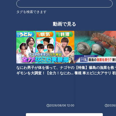
どんな食器も、どんな汚れも洗
るだけで誰でもプロっぽく作れ
い流す！ニッポンの「食洗機」
る!簡単でオシャレな“初夏スイ
タグを検索できます
が越えたハードル
ーツ”
動画で見る
タグ
newsX
オススメ関連コンテンツ
なにわ男子が体を張って、ナゴヤの
【特集】篠島の漁業を救
ギモンを大調査！【全力！なにわ実
養殖 車エビに大アサリ 
験部～ナゴヤのギモン、ガチ検証
【newsX】
～】
“ポケモンカード投資家”に密着
“マッチョ”が人手不足を救う⁉
2026/08/06 12:00
2026/
年間で最高2500万円を稼ぐ!?
ボディビルの大会成績に応じて