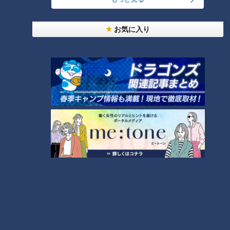
お気に入り
ランキング
RANKING
24時間
週間
月間
「人を狂わせる魅力がある」道マニア・鹿取茂雄が
惚れ込んだレンガの橋梁とは？未公開の道3選
1