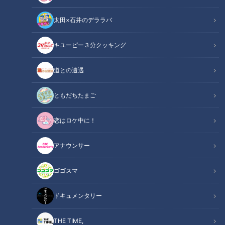
太田×石井のデララバ
キユーピー３分クッキング
道との遭遇
イメージ画像：「猛暑必須アイテムの数々」（写真ACより）
ともだちたまご
この記事の画像
（全4枚）
恋はロケ中に！
アナウンサー
ゴゴスマ
ドキュメンタリー
記事に戻る
THE TIME,