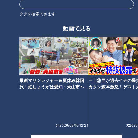
きたい『熱中症』の正しい対処
法！その重症度別に医学博士が
タグを検索できます
解説！
動画で見る
マグネット土産にカップル南京
錠、ヨーロッパで目撃した日本
を越えるブーム熱
最新マリンレジャー＆夏休み韓国
三上悠亜が過去イチの爆
旅！紅しょうがは愛知・犬山市へ
カタン森本激怒！ゲスト
【花咲かタイムズ】
【ともだちたまご】
まさに“自転車天国”！ヨーロッ
衝撃の火災から６年、パリのノ
パの取り組みから日本が学ぶべ
ートルダム大聖堂で今日も続く
きこととは？
復活への歩み
2026/08/10 12:24
2026/