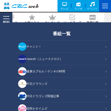
テレビ
ラジオ
イベント
MENU
ニュース
お気に入り
ランキング
ピックアップ
新着記事
CBC MAGAZINE
番組一覧
目からウロコ！初「日傘」効果に驚く
夏、あなたはどんな熱中症対策していま
チャント！
すか？
newsX（ニュースクロス）
記事に戻る
健康カプセル！ゲンキの時間
中日クラウンズ
中日ドラゴンズ関連記事
花咲かタイムズ