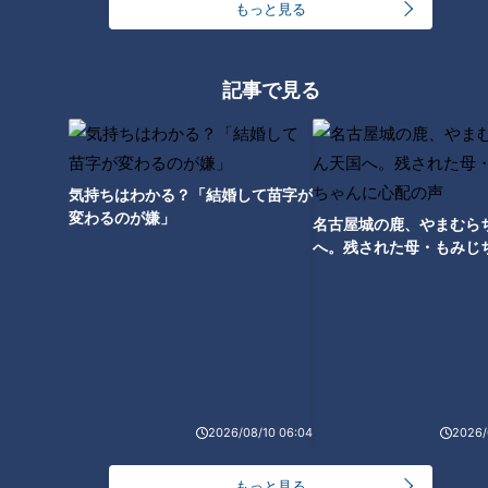
もっと見る
記事で見る
３０年ぶりのヨーロッパ、“ユー
ロに弱い円の国”からの旅行者よ
気持ちはわかる？「結婚して苗字が
もやま話
変わるのが嫌」
名古屋城の鹿、やまむら
へ。残された母・もみじ
配の声
2026/08/10 06:04
2026/
もっと見る