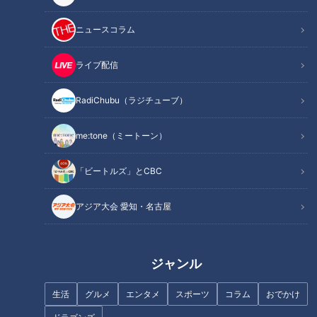
この記事を見たあなたへのおすすめ
ニュースコラム
ライブ配信
RadiChubu（ラジチューブ）
蒸し暑い夜こそ“長袖・長ズボン
リアル“桃太郎電鉄”が実現…電
me:tone（ミートーン）
のパジャマ”！？夏でも長袖をオ
車に乗って大興奮の親子に密着
ススメする理由とは？
「ビートルズ」とCBC
アジア大会 愛知・名古屋
ジャンル
突然ペットのお尻から液体が…
この時期多い“フルーツの誤
スギちゃん、ロケの終わり方見
食”も 年中無休･毎日20時間診療
生活
グルメ
エンタメ
スポーツ
コラム
おでかけ
失う“究極のワイルド”の域に到
夜間の動物病院に密着