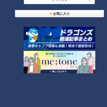
お気に入り
ランキング
RANKING
24時間
週間
月間
モーニング娘。‘26井上春華がハロメンで仲良くし
たいと思っている人は？
大学のサークルで増える？複数のスポーツを融合さ
せた「ピックルボール」
「心筋梗塞」生死の分かれ道は？…“夏の厳しい暑
さ”もきっかけに！発症前のキケンなサインと対処
3
法
1