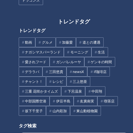
ドラゴンズ
達 スタッフに「いつも皆どうや
って終わってる？」
トレンドタグ
トレンドタグ
ついに花粉症デビュー！しろく
じちゃんを襲った春の洗礼
動画
グルメ
加藤愛
道との遭遇
まるでブーケ!お花がたっぷりの
ナガシマスパーランド
モーニング
生活
った“苺の映えパフェ"を海を眺
めながら堪能できる!
愛されフード
ガンバレルーヤ
ゲンキの時間
タグ
デララバ
三田悠貴
newsX
if珈琲店
チャント！
レシピ
三上悠亜
北辻利寿
コラム
東西南北論説風
熱中症対策
三重 花咲かタイムズ
下呂温泉
中田翔
中部国際空港
伊豆半島
友廣南実
喫茶店
坂下千里子
山内彩加
東山動植物園
オススメ関連コンテンツ
タグ検索
【動画】暑くなる"今"知ってお