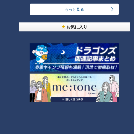
RANKING
もっと見る
24時間
週間
月間
お気に入り
ゴスペラーズ酒井雄二が語る、音頭とあんこの魅力
中村彩賀の10000歩お宝さがし｜グルメ＆名所！
雨の三重・四日市市でお宝探し【チャント！特集】
2
1
「豆腐と天かすの卵とじ丼」の作り方【キユーピー
３分クッキング】
3
汗をかかないと熱中症のリスクあり！汗をかきにく
い人はどうしたらいいの？
4