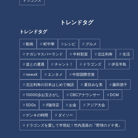
ドラゴンズ
トレンドタグ
「ピーマンとちくわ、じゃこの
「フライパンタコライス」の作
トレンドタグ
炒めもの」の作り方【キユーピ
り方【キユーピー３分クッキン
ー３分クッキング】
グ】
動画
町中華
レシピ
グルメ
タグ
ナガシマスパーランド
中村彩賀
北辻利寿
生活
道との遭遇
チャント！
ドラゴンズ
伊豆半島
北辻利寿
コラム
愛知県体育館
東西南北論説風
newsX
エンタメ
中部国際空港
北辻利寿の日本はじめて物語
夏目みな美
藤田朋子
10000歩お宝さがし
CBCアナウンサー
DCM
オススメ関連コンテンツ
SDGs
if珈琲店
お金
アジア大会
ゲンキの時間
ダイソー
ドラゴンズを愛して半世紀！竹内茂喜の『野球のドテ煮』