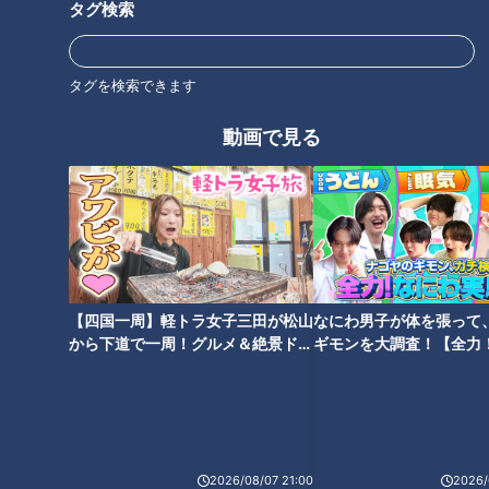
タグ検索
懐かしき流行語「巨人・大鵬・
さらば谷村新司！青春を照らし
卵焼き」、令和ではどうなる？
タグを検索できます
続けてくれた歌と言葉たちに哀
「大谷翔平」そして...
悼の感謝
動画で見る
パリ五輪へ男子バレーボールが
【四国一周】軽トラ女子三田が松山
なにわ男子が体を張って
まもなく猛暑予想の夏がやって
熱い！実写アニメ『ミュンヘン
から下道で一周！グルメ＆絶景ドラ
ギモンを大調査！【全力
来る！人気米コシヒカリの受難
への道』感動の記憶
イブ⑳
験部～ナゴヤのギモン、
と農家の暑さ対策
～】
2026/08/07 21:00
2026/