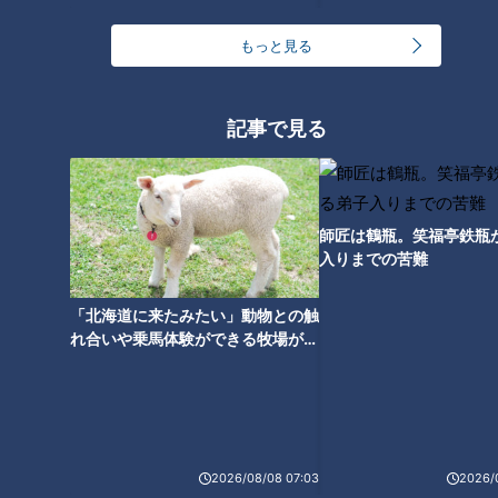
もっと見る
救急車を呼んだ時の費用負担～
新ルールが問いかける医療現場
記事で見る
の窮状と課題
師匠は鶴瓶。笑福亭鉄瓶
入りまでの苦難
「北海道に来たみたい」動物との触
れ合いや乗馬体験ができる牧場がオ
ススメ！不動産屋さんが住みたい街
とは
2026/08/08 07:03
2026/
ランキング