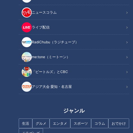
ニュースコラム
ライブ配信
RadiChubu（ラジチューブ）
「卵サラダのピザトースト」の
「イタリアン豚しゃぶ」の作り
作り方【キユーピー３分クッキ
方【キユーピー３分クッキン
ング】
グ】
me:tone（ミートーン）
「ビートルズ」とCBC
アジア大会 愛知・名古屋
「豚玉キムチ炒め」の作り方
「塩麹でしっとり鶏胸肉のから
【キユーピー３分クッキング】
揚げ」の作り方【キユーピー３
ジャンル
分クッキング】
生活
グルメ
エンタメ
スポーツ
コラム
おでかけ