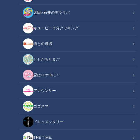
太田×石井のデララバ
キユーピー３分クッキング
道との遭遇
CBCテレビ：画像『写真AC』より「やぐら太鼓と相撲のぼり」
ともだちたまご
この記事の画像
（全3枚）
恋はロケ中に！
アナウンサー
ゴゴスマ
記事に戻る
ドキュメンタリー
この記事を見たあなたへのおすすめ
THE TIME,