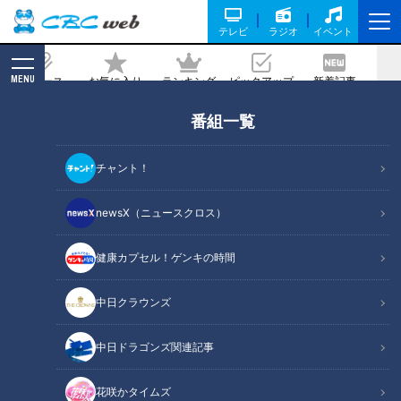
テレビ
ラジオ
イベント
MENU
ニュース
お気に入り
ランキング
ピックアップ
新着記事
CBC MAGAZINE
番組一覧
大相撲の興奮、卓球の絆、まもなく移転
でお別れ「愛知県体育館」６０年の歩み
チャント！
記事に戻る
newsX（ニュースクロス）
健康カプセル！ゲンキの時間
中日クラウンズ
中日ドラゴンズ関連記事
花咲かタイムズ