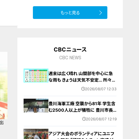
もっと見る
CBCニュース
CBC NEWS
週末は広く晴れ 山間部を中心に急
な雨も きょうは天気不安定… 所々で
雨予想 愛知･名古屋･岐阜･三重の天
2026/08/07 12:33
気予報（8/7 昼）
豊川海軍工廠 空襲から81年 学生含
む2500人以上が犠牲に 豊川市長
｢恒久平和に向けて全力を尽くす｣ 平
2026/08/07 12:19
出
和祈念式典で誓う
アジア大会のボランティアにユニフ