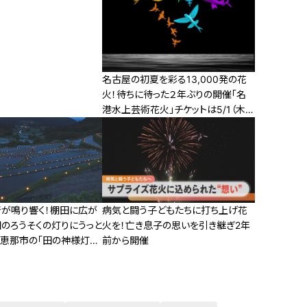
名古屋の初夏を彩る13,000発の花
火！待ちに待った２年ぶりの開催「名
港水上芸術花火」チケットは5/1（木）
12:00から一般販売（第2次）スター
ト！
音が鳴り響く！棚田に広が
病気と闘う子どもたちに打ち上げ花
個のろうそくの灯りにうっと
火を！亡き息子の思いを引き継ぎ2年
・恵那市の「田の神様灯祭
前から開催