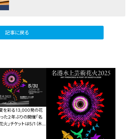
記事に戻る
を彩る13,000発の花
待った２年ぶりの開催「名
火」チケットは5/1（木）
ら一般販売（第2次）スター