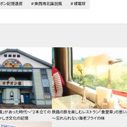
ポン記憶遺産
東西南北論説風
裸電球
館」があった時代～“２本立ての
鉄路の旅を楽しむレストラン「食堂車」の思い
かしき文化の記憶
～忘れられない海老フライの味