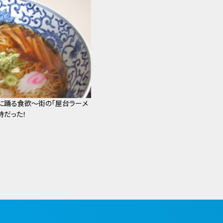
に踊る食欲～街の「屋台ラーメ
詩だった！