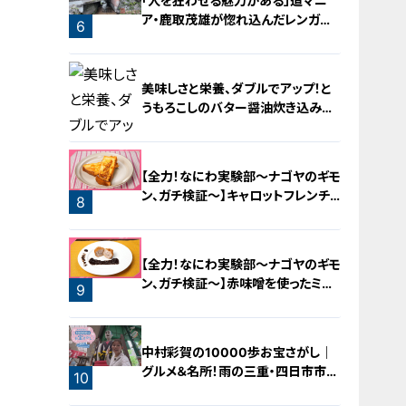
「人を狂わせる魅力がある」道マニ
ア・鹿取茂雄が惚れ込んだレンガの
6
橋梁とは？未公開の道3選
美味しさと栄養、ダブルでアップ！と
うもろこしのバター醤油炊き込みご
飯
【全力！なにわ実験部～ナゴヤのギモ
ン、ガチ検証～】キャロットフレンチ
8
ロースト
7
【全力！なにわ実験部～ナゴヤのギモ
ン、ガチ検証～】赤味噌を使ったミル
9
フィーユ味噌トンカツ
中村彩賀の10000歩お宝さがし｜
グルメ＆名所！雨の三重・四日市市で
10
お宝探し【チャント！特集】