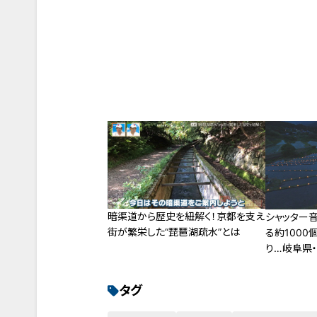
暗渠道から歴史を紐解く！京都を支え
シャッター
街が繁栄した“琵琶湖疏水”とは
る約1000
り…岐阜県
り」
タグ