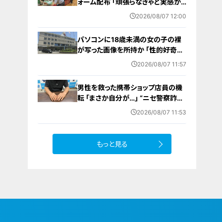
ォーム配布 ｢頑張らなきゃと実感が
湧いた｣ 名古屋･中区の愛知県体育
2026/08/07 12:00
館
パソコンに18歳未満の女の子の裸
が写った画像を所持か ｢性的好奇心
を満たす目的｣ 小学校講師の38歳
2026/08/07 11:57
男を逮捕 自宅からはAIで生成したと
みられる性的画像も
男性を救った携帯ショップ店員の機
転 ｢まさか自分が…｣ “ニセ警察詐
欺”を間一髪で防ぐ 被害者が語る事
2026/08/07 11:53
件の一部始終
もっと見る