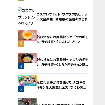
旅！【チャント！特集】
コスプレサミット、ワクワクさん、アジ
ア大会楽曲…愛知県の話題あれこれ
【全力！なにわ実験部～ナゴヤのギモ
ン、ガチ検証～】にんじんプリン
3
2
【全力！なにわ実験部～ナゴヤのギモ
ン、ガチ検証～】しらたきで作った豚
4
バラミンチの油そば
なにわ男子が体を張って、ナゴヤの
ギモンを大調査！【全力！なにわ実験
5
部～ナゴヤのギモン、ガチ検証～】