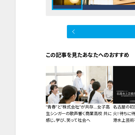
この記事を見たあなたへのおすすめ
“青春”と“株式会社”が共存…女子高
名古屋の初夏
生シンガーの歌声響く商業高校 共に
火！待ちに
感じ、学び、笑って社会へ
港水上芸術花
12:00か
ト！