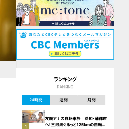
ランキング
RANKING
24時間
週間
月間
友廣アナの自転車旅｜愛知・蒲郡市
へ！三河湾ぐるっと125kmの自転車
1