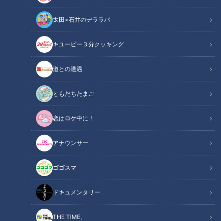
太田×石井のデララバ
キユーピー３分クッキング
クレーンでミリ単位の調整！巨大床版は1枚約20トン！？東名高速リニ
道との遭遇
ューアル工事の裏側
ともだちたまご
この記事の画像
（全6枚）
恋はロケ中に！
アナウンサー
ゴゴスマ
ドキュメンタリー
THE TIME,