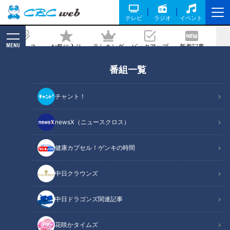
テレビ
ラジオ
イベント
MENU
ニュース
お気に入り
ランキング
ピックアップ
新着記事
CBC MAGAZINE
番組一覧
クレーンでミリ単位の調整！巨大床版は
1枚約20トン！？東名高速リニューアル
チャント！
工事の裏側
newsX（ニュースクロス）
記事に戻る
健康カプセル！ゲンキの時間
中日クラウンズ
中日ドラゴンズ関連記事
花咲かタイムズ