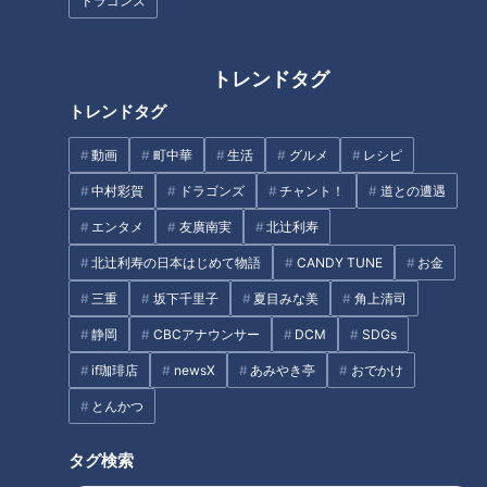
ドラゴンズ
約半世紀かけて完成！？開通直
3本しかない珍しい橋 岐阜県の
前「名豊道路・蒲郡バイパス」
秘境に佇む「旅足橋」とは
に潜入！「豊沢トンネル」に隠
された秘密とは
トレンドタグ
トレンドタグ
動画
町中華
生活
グルメ
レシピ
中村彩賀
ドラゴンズ
チャント！
道との遭遇
マンガン鉱山と関係！？大滝ダ
新東名沿いにある“謎のトンネ
エンタメ
友廣南実
北辻利寿
ムの渇水で出現した“謎の構造
ル”の正体とは？道マニアが気に
北辻利寿の日本はじめて物語
CANDY TUNE
お金
物”の正体とは
なる道を調査！
三重
坂下千里子
夏目みな美
角上清司
タグ
静岡
CBCアナウンサー
DCM
SDGs
エンタメ
ミキ
道との遭遇
if珈琲店
newsX
あみやき亭
おでかけ
とんかつ
タグ検索
オススメ関連コンテンツ