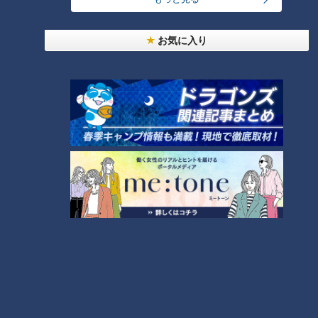
RANKING
24時間
週間
月間
お気に入り
友廣アナの自転車旅｜愛知・蒲郡市へ！三河湾ぐる
っと125kmの自転車旅！【チャント！特集】
1
コスプレサミット、ワクワクさん、アジア大会楽
曲…愛知県の話題あれこれ
【全力！なにわ実験部～ナゴヤのギモン、ガチ検証
～】しらたきで作った豚バラミンチの油そば
3
【全力！なにわ実験部～ナゴヤのギモン、ガチ検証
～】にんじんプリン
4
2