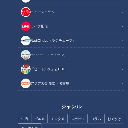
記事に戻る
ニュースコラム
この記事を見たあなたへのおすすめ
ライブ配信
RadiChubu（ラジチューブ）
me:tone（ミートーン）
「ビートルズ」とCBC
全国に2カ所しかない高速道路
全国トップクラスの急坂「与右
の廃道 山梨県“中央道”の側道
衛門坂」とは？重量制限“0.3ト
アジア大会 愛知・名古屋
に残る旧本線とは
ン”の流れ橋も…国道25号のルー
ツ「大和街道」を巡る旅
ジャンル
生活
グルメ
エンタメ
スポーツ
コラム
おでかけ
数年後にはダムに沈む？ 世界に