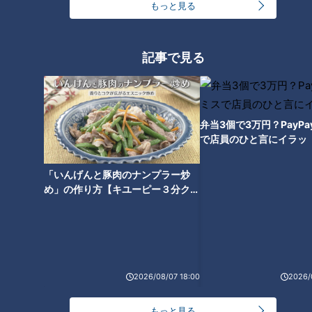
もっと見る
記事で見る
鉄道と車の両方が通っていた隧
道！？なぜ隧道に階段が？神奈
川県にある“謎の隧道”を道マニ
アが解き明かす！
弁当3個で3万円？PayP
で店員のひと言にイラッ
「いんげんと豚肉のナンプラー炒
め」の作り方【キユーピー３分クッ
キング】
2026/08/07 18:00
2026/
ランキング
もっと見る