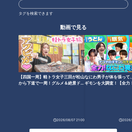
タグを検索できます
動画で見る
「誰からも相手にされない感じ
側道から見た高速道路が壮大！
がいい」昔は川だった？市街地
高速道路を見下ろすことができ
に眠る“暗渠道”に感じるロマン
る絶景スポットも
【四国一周】軽トラ女子三田が松山
なにわ男子が体を張って
から下道で一周！グルメ＆絶景ドラ
ギモンを大調査！【全力
イブ⑳
験部～ナゴヤのギモン、
～】
伊豆半島最古の隧道で遭遇した
一度入ると通り抜けられない
のはフクロウ！？ 道マニアも
道！？謎の横穴があるトンネ
「初めて見た」という奇跡の瞬
ル！？WEB漫画家やしろあずき
間
と奇道を巡る！
2026/08/07 21:00
2026/