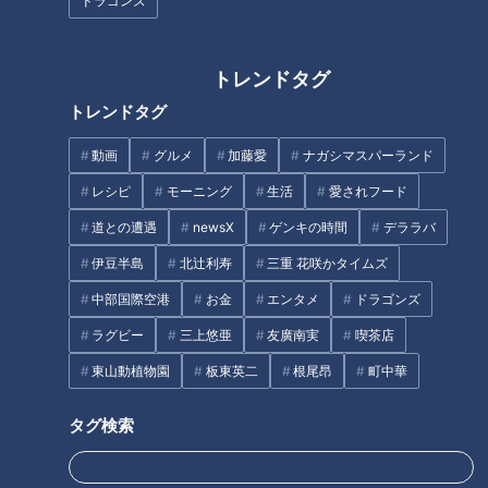
悪夢から「初めて野球するかの
る井上ドラゴンズの原動力・ル
ドラゴンズ
ようなウキウキ感」までに至る
ーキー石伊雄太 竜の正捕手を
物語
完全に掴み取るキーワードは
「遊び心」と「弱気」
トレンドタグ
トレンドタグ
動画
グルメ
加藤愛
ナガシマスパーランド
3時のヒロインが三重・鳥羽市
「正捕手なんて・・・。レギュ
レシピ
モーニング
生活
愛されフード
で絶品浦村かきを堪能！リニュ
ラーキャッチャーでさえまだま
道との遭遇
newsX
ゲンキの時間
デララバ
ーアル展望台＆世界のVIPも食
だ」―井上竜の若き司令塔・石
べた名物マドレーヌも
伊雄太が自身に“不適格”の烙印
伊豆半島
北辻利寿
三重 花咲かタイムズ
タグ
を押した最もたる理由
中部国際空港
お金
エンタメ
ドラゴンズ
ラグビー
三上悠亜
友廣南実
喫茶店
スポーツ
中日ドラゴンズ
サンデードラゴンズ
東山動植物園
板東英二
根尾昂
町中華
とある妄想しがちなファンのドラゴンズ見聞録
松葉貴大
タグ検索
オススメ関連コンテンツ