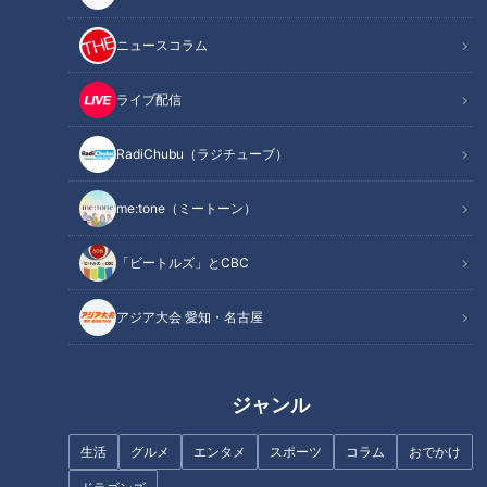
記事に戻る
ニュースコラム
この記事を見たあなたへのおすすめ
ライブ配信
RadiChubu（ラジチューブ）
me:tone（ミートーン）
まるでウォータースライダー！
近鉄特急「ひのとり」展望席最
「嵐が復活するまで現役でいた
前列を初体験
「ビートルズ」とCBC
い！」―。熱烈な嵐愛であふれ
るドラゴンズ松葉貴大“課長”を
アジア大会 愛知・名古屋
徹底解剖
ジャンル
生活
グルメ
エンタメ
スポーツ
コラム
おでかけ
ドラゴンズ藤嶋健人 血行障害の
セ・リーグ台風の目となってい