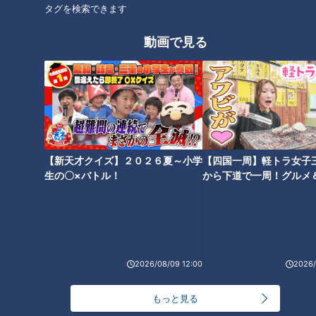
タグを検索できます
動画で見る
本拠地ドーム歓喜！ドラゴン
ドラゴンズは変わったのか？井
ズ“井上劇場”ハラハラドキドキ
上竜“試行錯誤”のハマスタ開幕
の魅力満開
３連戦を斬る！
【新天才クイズ】２０２６夏～小学
【四国一周】軽トラ女子
生の〇×バトル！
から下道で一周！グルメ
イブ⑳
オレはスタメンで出てこそ生き
る！元侍ジャパンのエリート戦
2026/08/09 12:00
2026/
いざ出陣！井上ドラゴンズへ２
士・上林誠知が強いドラゴンズ
つの願い「開幕ダッシュ」と
を蘇らせる
もっと見る
「大化け選手の登場」