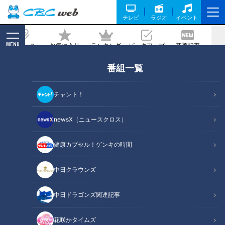
テレビ
ラジオ
イベント
MENU
ニュース
お気に入り
ランキング
ピックアップ
新着記事
CBC MAGAZINE
番組一覧
「宏斗？金丸？大野？ちがうちがう…今
年はオレだ！」松葉貴大の井上竜初勝利
チャント！
の裏で結びついた3つの意企
newsX（ニュースクロス）
記事に戻る
健康カプセル！ゲンキの時間
中日クラウンズ
中日ドラゴンズ関連記事
花咲かタイムズ