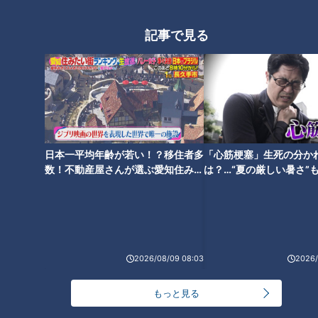
記事で見る
関東の竜党もスタンバイＯＫ！
井上ドラゴンズ逆襲の開幕へ
「マスドラ会」熱く燃える
日本一平均年齢が若い！？移住者多
「心筋梗塞」生死の分か
数！不動産屋さんが選ぶ愛知住みた
は？…“夏の厳しい暑さ”
い街ランキング1位は？
に！発症前のキケンなサ
法
2026/08/09 08:03
2026/
もっと見る