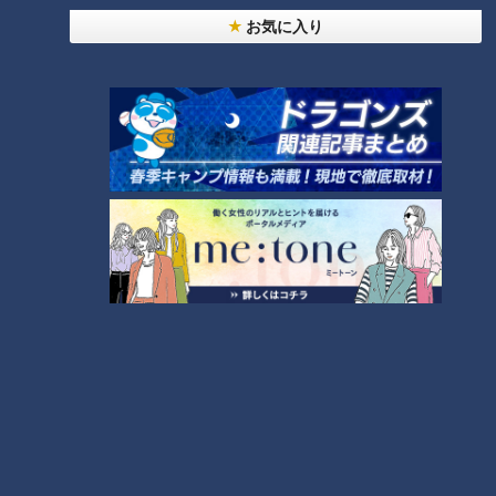
お気に入り
ランキング
RANKING
24時間
週間
月間
NEW
「心筋梗塞」生死の分かれ道は？…“夏の厳しい暑
1
さ”もきっかけに！発症前のキケンなサインと対処
法
「すごい痩せましたね！」…世界一楽なスクワッ
ト！？ダイエットのスペシャリストに学ぶ「無理な
2
くやせる方法」
「夏の脳梗塞」熱中症に似ている！？…生死の分か
れ道！経験者から学ぶ“発症時の身体の異変”
3
大学のサークルで増える？複数のスポーツを融合さ