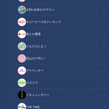
太田×石井のデララバ
キユーピー３分クッキング
「サンデードラゴンズ」より松葉貴大投手(C)CBCテレビ
道との遭遇
この記事の画像
（全7枚）
ともだちたまご
恋はロケ中に！
アナウンサー
ゴゴスマ
ドキュメンタリー
THE TIME,