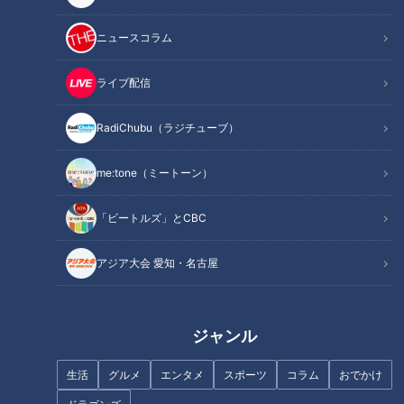
ニュースコラム
ライブ配信
仮死状態で生まれて館長らが蘇
パワーをもらいに座敷わらしの
生も…“奇跡のアシカ”日向くん
里へ！しかし大波乱が！？
RadiChubu（ラジチューブ）
はその館長が嫌い「慕われてみ
たい…」館長の挑戦
me:tone（ミートーン）
「ビートルズ」とCBC
ケガを乗り越え…！ボイメン辻
本、始球式への意気込み語る
アジア大会 愛知・名古屋
現れたり消えたり…名古屋市内
の“幻の駄菓子屋さん”が子ども
の間で話題 店主「人とつながる
拠点に」
ジャンル
生活
グルメ
エンタメ
スポーツ
コラム
おでかけ