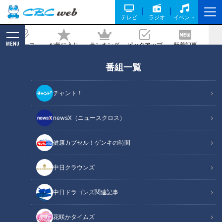
テレビ
ラジオ
イベント
MENU
ニュース
お気に入り
ランキング
ピックアップ
新着記事
CBC MAGAZINE
番組一覧
豪雨で倒れた「町のシンボル」ご神木が
バイオリンに…復活の音色は
チャント！
記事に戻る
newsX（ニュースクロス）
健康カプセル！ゲンキの時間
中日クラウンズ
中日ドラゴンズ関連記事
花咲かタイムズ