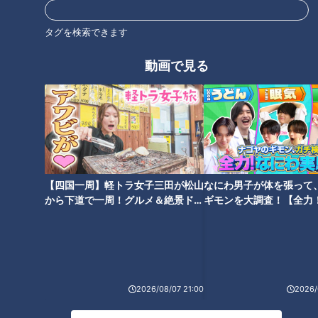
タグを検索できます
動画で見る
ランキング
RANKING
24時間
週間
月間
【四国一周】軽トラ女子三田が松山
なにわ男子が体を張って
友廣アナの自転車旅｜愛知・蒲郡市へ！三河湾ぐる
から下道で一周！グルメ＆絶景ドラ
ギモンを大調査！【全力
っと125kmの自転車旅！【チャント！特集】
1
イブ⑳
験部～ナゴヤのギモン、
～】
盛り放題のモーニングが「400円」！？人気すぎて
客殺到 名古屋＆岐阜の「激安モーニング」とは？
2
2026/08/07 21:00
2026/