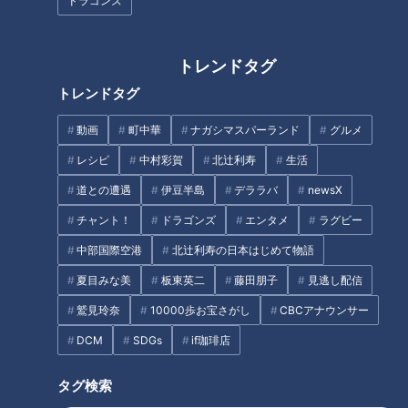
ドラゴンズ
中日・大野雄はいつどこで狂っ
たのか？復活にかける左腕が見
トレンドタグ
デパートのゴールド売場に行っ
つけ出した答え
トレンドタグ
てみた！魅惑の輝きに手は届く
のか？【デパチャン】
動画
町中華
ナガシマスパーランド
グルメ
タグ
レシピ
中村彩賀
北辻利寿
生活
道との遭遇
伊豆半島
デララバ
newsX
動画
ドキュメンタリー
チャント！
チャント！
ドラゴンズ
エンタメ
ラグビー
中部国際空港
北辻利寿の日本はじめて物語
夏目みな美
板東英二
藤田朋子
見逃し配信
鷲見玲奈
10000歩お宝さがし
CBCアナウンサー
DCM
SDGs
if珈琲店
タグ検索