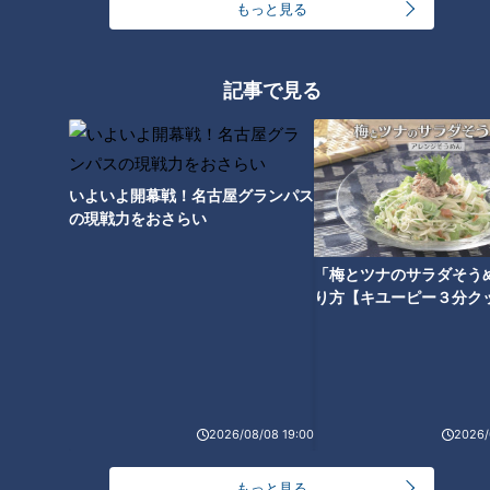
大学のサークルで増える？複数のスポーツを融合さ
もっと見る
せた「ピックルボール」
記事で見る
300円でパン食べ放題も！？岐阜のおすすめ激安モ
ーニング３店を紹介！
4
いよいよ開幕戦！名古屋グランパス
「人を狂わせる魅力がある」道マニア・鹿取茂雄が
の現戦力をおさらい
惚れ込んだレンガの橋梁とは？未公開の道3選
5
「梅とツナのサラダそう
3
り方【キユーピー３分ク
弁当3個で3万円？PayPay会計ミスで店員のひと言
にイラッ
今年も開催！「あったらいいな」をみんなで考える
小学生向けワークショップを大府市で開催
2026/08/08 19:00
2026/
7
もっと見る