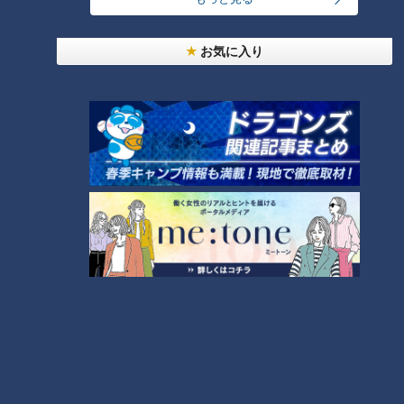
美味しさと栄養、ダブルでアップ！とうもろこしの
バター醤油炊き込みご飯
6
お気に入り
しなびた「ナス」が復活する裏ワザとは？農家に聞
いた「ナス嫌いも食べられる」アイデアレシピを大
9
公開
『VIVANT』のロケ地になった東海地方の病院「爆
破しないで！」
8
もっと見る
CBCニュース
CBC NEWS
10
名鉄常滑線の駅の線路内で19歳女性が特急列車には