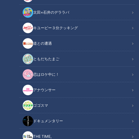
太田×石井のデララバ
キユーピー３分クッキング
豪雨で倒れた「町のシンボル」ご神木がバイオリンに…復活の音色は
道との遭遇
この記事の画像
（全1枚）
ともだちたまご
恋はロケ中に！
アナウンサー
記事に戻る
ゴゴスマ
この記事を見たあなたへのおすすめ
ドキュメンタリー
THE TIME,