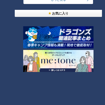
友廣アナの自転車旅｜愛知・蒲郡市へ！三河湾ぐる
っと125kmの自転車旅！【チャント！特集】
1
お気に入り
大学のサークルで増える？複数のスポーツを融合さ
せた「ピックルボール」
2
「人を狂わせる魅力がある」道マニア・鹿取茂雄が
惚れ込んだレンガの橋梁とは？未公開の道3選
3
美味しさと栄養、ダブルでアップ！とうもろこしの
バター醤油炊き込みご飯
4
弁当3個で3万円？PayPay会計ミスで店員のひと言
にイラッ
5