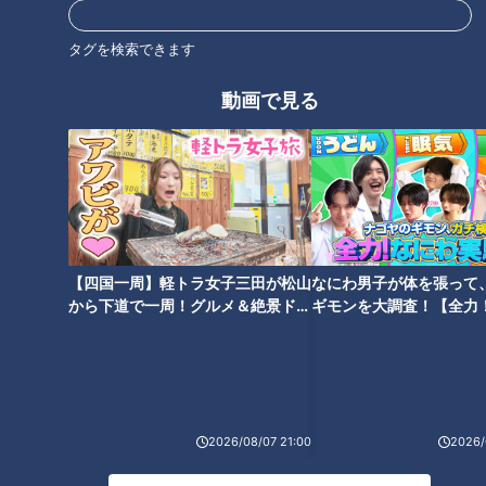
他店より約4割安い⁉ 豊富な海
セレブマダムも納得のクオリテ
タグを検索できます
の幸が激安な「魚太郎」をセレ
ィ 激安の大型産直市場を徹底
ブマダムが大調査
調査
動画で見る
全国のスーパーで最もおいしい
1年間で100万円貯金した節約主
総菜は？スイーツは？ 金賞は
婦に密着！ 目からウロコの独自
【四国一周】軽トラ女子三田が松山
なにわ男子が体を張って
「海鮮パフェ」と「86円大判焼
節約術とは
から下道で一周！グルメ＆絶景ドラ
ギモンを大調査！【全力
き」！
イブ⑳
験部～ナゴヤのギモン、
～】
2026/08/07 21:00
2026/
本マグロ大トロが相場の半額？
激安スーパーが“本当に良い商