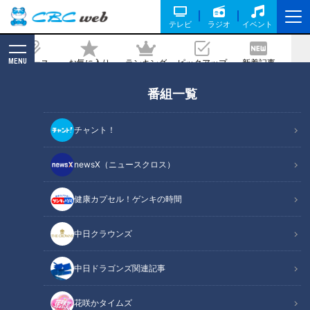
テレビ
ラジオ
イベント
MENU
ニュース
お気に入り
ランキング
ピックアップ
新着記事
CBC MAGAZINE
番組一覧
ワンコインでお釣りがくる絶品お弁
当？！激安品豊富な「トライアル」をセ
チャント！
レブマダムが徹底調査
newsX（ニュースクロス）
記事に戻る
健康カプセル！ゲンキの時間
中日クラウンズ
中日ドラゴンズ関連記事
花咲かタイムズ