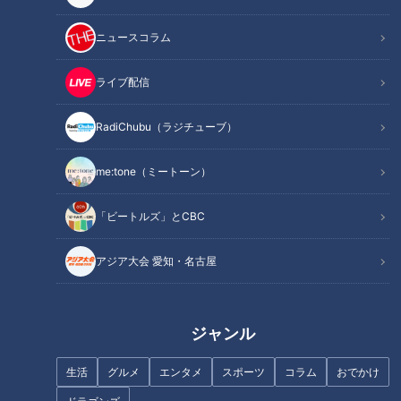
ニュースコラム
ライブ配信
RadiChubu（ラジチューブ）
カツオのへそって何？！豪快
焼豚が24枚のった“スタミナ系
「鰹のレアステーキ」も！静岡
ラーメン”！？夏に食べたい冷た
県焼津市「春の鰹三昧」開催
me:tone（ミートーン）
いラーメンも 東海エリアの新店
中！
で楽しめる“極上の一杯”とは
「ビートルズ」とCBC
アジア大会 愛知・名古屋
禁断のコラボ！イチゴといなり
食べたかった…！八丁味噌だれ
寿司は意外と相性抜群！？CBC
のとろっ玉みそかつや、地元野
ジャンル
友廣アナが豊川市でいなり寿司
菜が食べ放題の大満足BBQ！岐
のランチに舌鼓
阜県美濃加茂市でなりゆきグル
生活
グルメ
エンタメ
スポーツ
コラム
おでかけ
メ旅