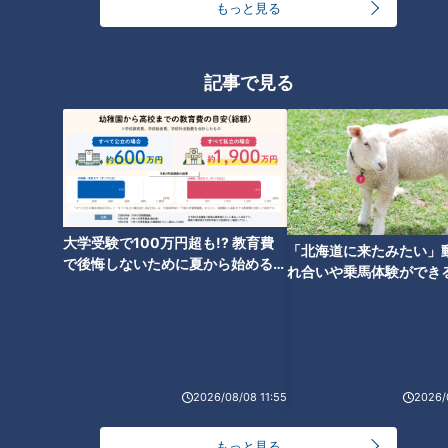
もっと見る
品”を破格で売れる秘密
記事で見る
大学受験で100万円超も!? 教育費
「北海道に来たみたい」
で後悔しないために夏から始めるお
れ合いや乗馬体験ができ
金の準備術とは
ススメ！不動産屋さんが
とは
ランキング
RANKING
24時間
週間
月間
2026/08/08 11:55
2026/
もっと見る