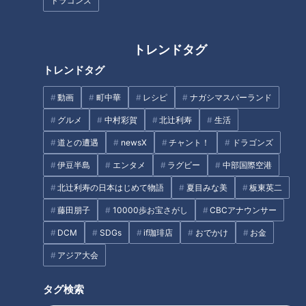
ドラゴンズ
トレンドタグ
高さ15センチ豊橋の人気バーガ
“はみ出る海鮮丼”がお値打ちす
トレンドタグ
ー＆連日完売！パリパリパン！
ぎる！？日替わりパンが食べ放
【チャント！特集】
題の店も 愛知県名古屋市のお値
動画
町中華
レシピ
ナガシマスパーランド
打ちグルメを調査
グルメ
中村彩賀
北辻利寿
生活
タグ
道との遭遇
newsX
チャント！
ドラゴンズ
生活
チャント！
伊豆半島
エンタメ
ラグビー
中部国際空港
北辻利寿の日本はじめて物語
夏目みな美
板東英二
藤田朋子
10000歩お宝さがし
CBCアナウンサー
オススメ関連コンテンツ
DCM
SDGs
if珈琲店
おでかけ
お金
アジア大会
タグ検索