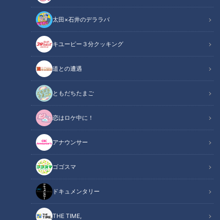
太田×石井のデララバ
キユーピー３分クッキング
ワンコインでお釣りがくる絶品お弁当？！激安品豊富な「トライアル」
道との遭遇
をセレブマダムが徹底調査
ともだちたまご
この記事の画像
（全4枚）
恋はロケ中に！
アナウンサー
ゴゴスマ
記事に戻る
ドキュメンタリー
この記事を見たあなたへのおすすめ
THE TIME,