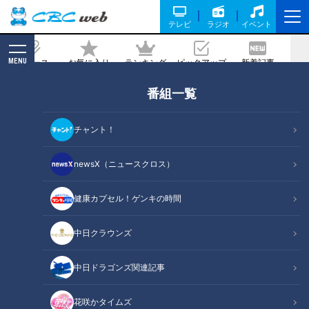
テレビ
ラジオ
イベント
MENU
ニュース
お気に入り
ランキング
ピックアップ
新着記事
CBC MAGAZINE
番組一覧
全国のスーパーで最もおいしい総菜は？
スイーツは？ 金賞は「海鮮パフェ」と
チャント！
「86円大判焼き」！
newsX（ニュースクロス）
2022/08/12 20:27
2022年8月5日放送
健康カプセル！ゲンキの時間
中日クラウンズ
中日ドラゴンズ関連記事
花咲かタイムズ