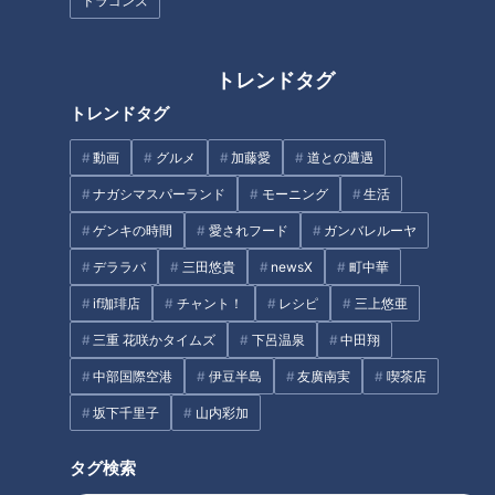
ドラゴンズ
ランキングは、おかずや総菜などのデリカ部門、スイーツ部
トレンドタグ
門、その他食品部門の3ジャンル。今回はデリカ部門、スイー
トレンドタグ
ツ部門で全国から選ばれた上位3つをご紹介します！まずは、
おかずや総菜などのデリカ部門から！
動画
グルメ
加藤愛
道との遭遇
ナガシマスパーランド
モーニング
生活
銅賞は、群馬が本社のスーパー「ベイシア」の「海老たっぷり
ゲンキの時間
愛されフード
ガンバレルーヤ
天丼」。ベイシアは愛知に6店舗、岐阜に1店舗あります。
デララバ
三田悠貴
newsX
町中華
ご飯が見えなくなるほどの大きな海老が4本ものって429円！
if珈琲店
チャント！
レシピ
三上悠亜
甘めのタレがご飯との相性抜群！“とにかく高コスパ”なのがラ
三重 花咲かタイムズ
下呂温泉
中田翔
ンクインした理由とのこと。
中部国際空港
伊豆半島
友廣南実
喫茶店
坂下千里子
山内彩加
タグ検索