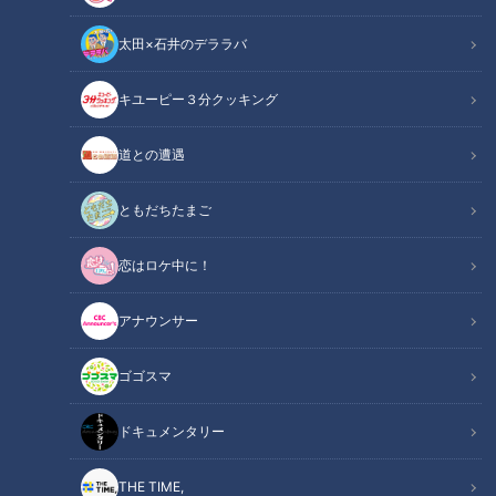
太田×石井のデララバ
キユーピー３分クッキング
チャント！
くらしニュース
道との遭遇
「第1回全国スーパーマーケットおいしいもの総選挙」が発表
ともだちたまご
されました！主催は、チラシ・買い物情報サービス「トクバ
恋はロケ中に！
イ」の運営会社。全国のスーパーマーケットから自慢の商品が
エントリーされ、サイトユーザーらの投票でランキングが決定
アナウンサー
しました。各部門のランキング上位には東海地方のお店も多数
ランクイン！1位になったのは、どこのスーパーの何の商品？
ゴゴスマ
人気の理由もご紹介します！
ドキュメンタリー
INDEX
THE TIME,