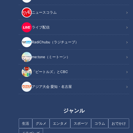
おかず・総菜部門1位は豪快「海鮮パフェ」！具材だけで
300グラム！
ニュースコラム
スイーツ部門1位は60年以上愛される86円「大判焼き」！
オススメ関連コンテンツ
ライブ配信
RadiChubu（ラジチューブ）
おかず・総菜部門1位は豪快「海鮮パフェ」！具
me:tone（ミートーン）
材だけで300グラム！
「ビートルズ」とCBC
アジア大会 愛知・名古屋
ジャンル
生活
グルメ
エンタメ
スポーツ
コラム
おでかけ