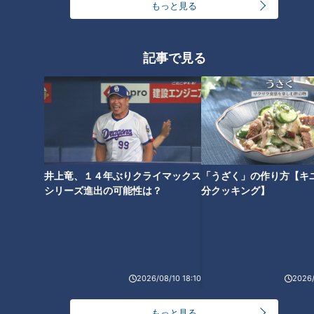
もっと見る
記事で見る
おかずや総菜などのデリカ部門金賞は、愛知県一宮市の海鮮ス
井上竜、１４年ぶりクライマックス
「うざく」の作り方【キ
ーパー「綿半魚類一宮漁港」の「海鮮パフェ」。具材だけで
シリーズ進出の可能性は？
分クッキング】
300グラム！サーモン、ホタテ、いくらをドドンとのせた豪快
すぎる海鮮パフェです。
“見た目のインパクトと話題性”が人気の理由とのこと。見た目
だけでなく、食べても納得のおいしさです！
2026/08/10 18:10
2026/
もっと見る