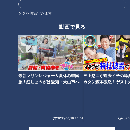
タグを検索できます
動画で見る
銀賞は、岐阜県多治見市に本社がある「バロー」の「生姜香
る！若鶏の竜田揚げ」。愛知60店舗、岐阜68店舗、三重7店舗
の東海地方おなじみのスーパー。
最新マリンレジャー＆夏休み韓国
三上悠亜が過去イチの爆
旅！紅しょうがは愛知・犬山市へ
カタン森本激怒！ゲスト
下味として付け込んである調味料は、白だし、ラフランス、魚
【花咲かタイムズ】
【ともだちたまご】
醤など、多くの調味料を用いることで、独特の「後を引く」味
わいとなっています。“幅広い世代に愛されている定番商品”と
高評価で、第2位となりました！
2026/08/10 12:24
2026/