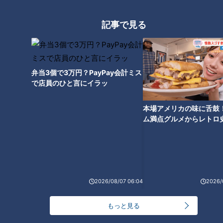
記事で見る
ランキング
RANKING
弁当3個で3万円？PayPay会計ミス
で店員のひと言にイラッ
24時間
週間
月間
本場アメリカの味に舌鼓
ム満点グルメからレトロ
20代男性「この世から消えろ」と書き込んだ人物
で！愛知・東海市の感動
は～配信型ドキュメンタリー「ピエロと呼ばれた息
1
選
子」第１４０話
【全力！なにわ実験部～ナゴヤのギモン、ガチ検証
～】キャロットフレンチロースト
2
2026/08/07 06:04
2026/
もっと見る
もっと見る