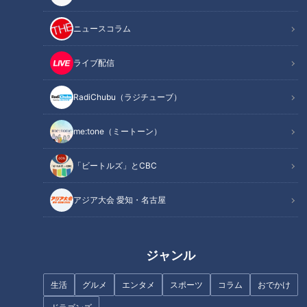
ニュースコラム
ライブ配信
フランス人は菓子店「シャトレ
ーゼ」の店名に顔を赤らめる？
「奥琵琶湖パークウェイ」がで
RadiChubu（ラジチューブ）
きるまで孤立…“独自の法律”を
作った集落「菅浦」を深掘り
me:tone（ミートーン）
「ビートルズ」とCBC
アジア大会 愛知・名古屋
まるでウォータースライダー！
近鉄特急「ひのとり」展望席最
「すごく弾力がある！」自分で
前列を初体験
釣った新鮮な“鳴門鯛”のお造り
ジャンル
に感激！グラビアアイドル・三
田悠貴の軽トラ四国一周の旅
生活
グルメ
エンタメ
スポーツ
コラム
おでかけ