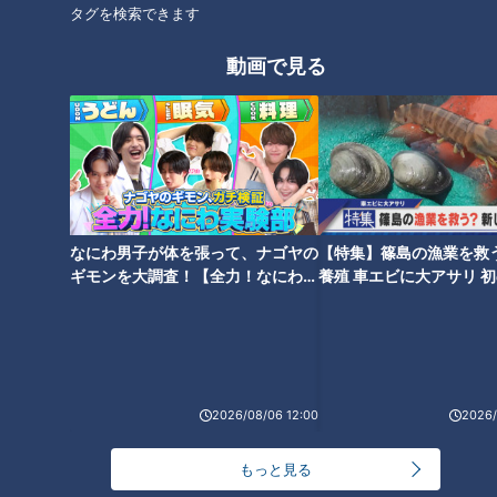
タグを検索できます
「震えるほどの達成感が」 予約
「一緒に背負っていく…」亡き
1か月待ちの出張シェフは海苔店
母親の名前を店名に 独創的な
動画で見る
との二刀流
寿司を生み出す若き大将
カフェ経営・離乳食開発・絵本
客もあきれる！？大将は焼肉ア
なにわ男子が体を張って、ナゴヤの
【特集】篠島の漁業を救
作家 3つの顔を持つ“魚屋さん
スリート！いろいろ熱すぎる焼
ギモンを大調査！【全力！なにわ実
養殖 車エビに大アサリ 
の嫁”が目指すものとは
肉店
験部～ナゴヤのギモン、ガチ検証
【newsX】
～】
2026/08/06 12:00
2026/
もっと見る