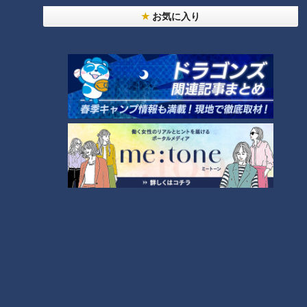
お気に入り
CBCニュース
CBC NEWS
小学校講師の男(38)を児童ポルノ所持の疑いで逮
捕 三重県
2026/08/06 23:18
災害時の“最後の手段” 車中泊避難で気をつけること
愛知･豊田市は4年前からマニュアル作成 最悪の場
合死に至る｢エコノミークラス症候群｣にならないた
2026/08/06 19:14
めに
トヨタ 台風13号接近で国内9工場で7日の稼働停止
｢海上輸送への影響を踏まえ判断｣ 夏季連休明けの
17日から再開予定
2026/08/06 19:06
学習塾で10代男性を救急搬送 大量の汗に嘔吐… 熱
中症か 塾関係者が消防に通報 名古屋
2026/08/06 19:01