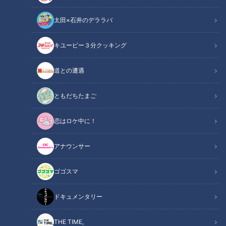
太田×石井のデララバ
キユーピー３分クッキング
CBCテレビ：画像 『チャント！』
道との遭遇
この記事の画像
（全4枚）
ともだちたまご
恋はロケ中に！
アナウンサー
ゴゴスマ
記事に戻る
ドキュメンタリー
この記事を見たあなたへのおすすめ
THE TIME,