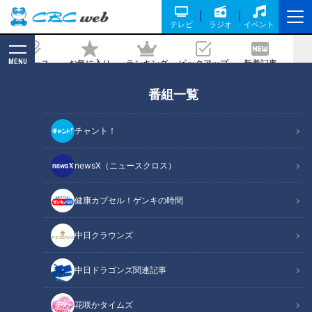
テレビ
ラジオ
イベント
MENU
ニュース
お気に入り
ランキング
ピックアップ
新着記事
CBC MAGAZINE
番組一覧
かつて“親子3世代海女さん”として地元
盛り上げた家族 22歳長男が海女小屋の
チャント！
料理長に
newsX（ニュースクロス）
記事に戻る
健康カプセル！ゲンキの時間
中日クラウンズ
中日ドラゴンズ関連記事
花咲かタイムズ