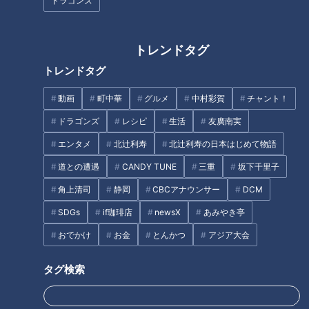
ドラゴンズ
ジャンボ海水プールよりひと足
先にオープン「スパキッズ」
トレンドタグ
「糖尿病」夏の食生活に注
意！…血糖値スパイクが起きて
トレンドタグ
いるサインは？糖尿病の予防・
動画
町中華
グルメ
中村彩賀
チャント！
改善法
タグ
ドラゴンズ
レシピ
生活
友廣南実
エンタメ
北辻利寿
北辻利寿の日本はじめて物語
生活
チャント！
道との遭遇
CANDY TUNE
三重
坂下千里子
角上清司
静岡
CBCアナウンサー
DCM
オススメ関連コンテンツ
SDGs
if珈琲店
newsX
あみやき亭
おでかけ
お金
とんかつ
アジア大会
タグ検索