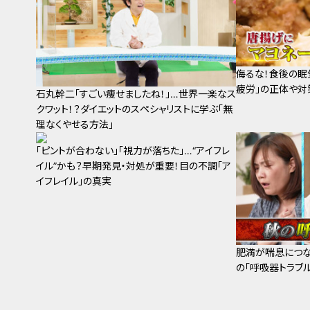
侮るな！食後の眠
疲労」の正体や対
石丸幹二「すごい痩せましたね！」…世界一楽なス
クワット！？ダイエットのスペシャリストに学ぶ「無
理なくやせる方法」
「ピントが合わない」「視力が落ちた」…“アイフレ
イル”かも？早期発見・対処が重要！目の不調「ア
イフレイル」の真実
肥満が喘息につな
の「呼吸器トラブ