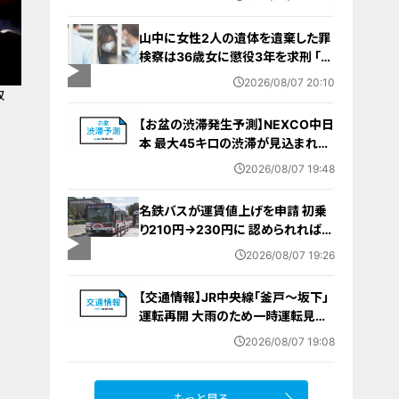
山中に女性2人の遺体を遺棄した罪
検察は36歳女に懲役3年を求刑 ｢遺
棄時に近くに居続けたこと自体が重
2026/08/07 20:10
要な寄与｣ 女は｢黙秘します｣弁護側
取
は無罪主張
【お盆の渋滞発生予測】NEXCO中日
本 最大45キロの渋滞が見込まれる
区間も… 中央道・東名・新東名・東名
2026/08/07 19:48
阪道・伊勢湾岸道・北陸道など 一覧
（8月7日～16日）
名鉄バスが運賃値上げを申請 初乗
り210円→230円に 認められれば
12月から全路線で平均1割程度の値
2026/08/07 19:26
上げへ 人件費増や燃料価格の高止
まりが理由
【交通情報】JR中央線「釜戸～坂下」
運転再開 大雨のため一時運転見合
わせ
2026/08/07 19:08
もっと見る