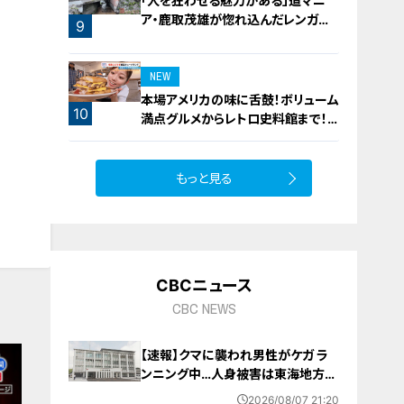
「人を狂わせる魅力がある」道マニ
ア・鹿取茂雄が惚れ込んだレンガの
8
9
橋梁とは？未公開の道3選
NEW
本場アメリカの味に舌鼓！ボリューム
10
満点グルメからレトロ史料館まで！
愛知・東海市の感動スポット3選
もっと見る
CBCニュース
CBC NEWS
【速報】クマに襲われ男性がケガ ラ
ンニング中…人身被害は東海地方で
今シーズン初めて 岐阜県高山市
2026/08/07 21:20