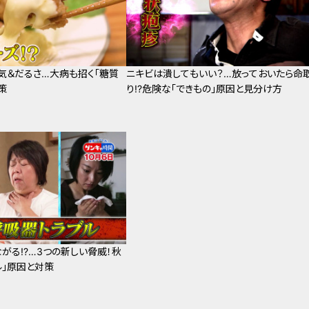
気＆だるさ…大病も招く「糖質
ニキビは潰してもいい？…放っておいたら命
策
り!?危険な「できもの」原因と見分け方
がる!?…3つの新しい脅威！秋
ル」原因と対策