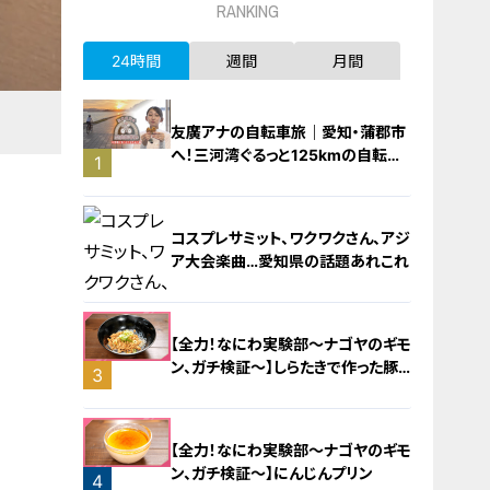
RANKING
24時間
週間
月間
友廣アナの自転車旅｜愛知・蒲郡市
へ！三河湾ぐるっと125kmの自転車
1
旅！【チャント！特集】
コスプレサミット、ワクワクさん、アジ
ア大会楽曲…愛知県の話題あれこれ
【全力！なにわ実験部～ナゴヤのギモ
ン、ガチ検証～】しらたきで作った豚
3
バラミンチの油そば
2
【全力！なにわ実験部～ナゴヤのギモ
ン、ガチ検証～】にんじんプリン
4