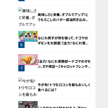
美味しさと栄養、ダブルでアップ！と
うもろこしのバター醤油炊き込みご
飯
なにわ男子が体を張って、ナゴヤの
ギモンを大調査！【全力！なにわ実験
6
部～ナゴヤのギモン、ガチ検証～】
5
【全力！なにわ実験部～ナゴヤのギモ
ン、ガチ検証～】キャロットフレンチ
7
ロースト
今が旬！トウモロコシを最もおいしく
食べるには？