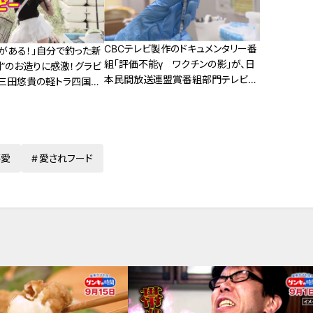
CBCテレビ製作のドキュメンタリー番
がある！」自分で釣った新
組「評価不能γ ワクチンの影」が、日
”のお造りに感激！グラビ
本民間放送連盟賞番組部門テレビ報
・三田悠貴の軽トラ四国一
道で、最優秀を受賞！！
藤愛
愛されフード