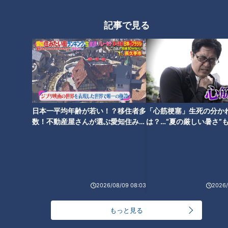
記事で見る
ランキング
RANKING
日本一平均年齢が若い！？移住者多
「心筋梗塞」生死の分か
数！不動産屋さんが選ぶ愛知住みた
は？…“夏の厳しい暑さ”
24時間
週間
月間
い街ランキング1位は？
に！発症前のキケンなサ
法
NEW
「心筋梗塞」生死の分かれ道は？…“夏の厳しい暑
1
さ”もきっかけに！発症前のキケンなサインと対処
2026/08/09 08:03
2026/
法
「すごい痩せましたね！」…世界一楽なスクワッ
もっと見る
ト！？ダイエットのスペシャリストに学ぶ「無理な
2
くやせる方法」