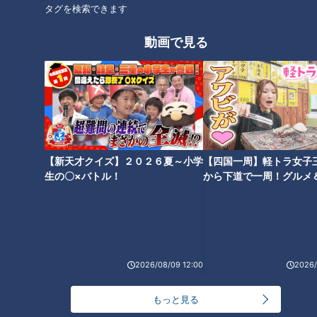
タグを検索できます
方局アナウンサーのルーティン
とは？
動画で見る
【ええやん】ザコシ乱入が地上
Inuyama 975 cafe【8月10日放
波に大進出！【OPトーク】
送】
タグ
【新天才クイズ】２０２６夏～小学
【四国一周】軽トラ女子
生の〇×バトル！
から下道で一周！グルメ
動画
エンタメ
ゴー☆ジャス
山内彩加
若手D企画
イブ⑳
2026/08/09 12:00
2026/
もっと見る