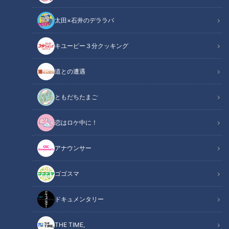
太田×石井のデララバ
CBC web
キユーピー３分クッキング
その他
道との遭遇
◆企画概要◆
宇宙海賊が名古屋にやってきた！
ともだちたまご
山内アナは地球盗賊に大変身！？
恋はロケ中に！
ゴー☆ジャスさんを特別ゲストにお呼びし、
アナウンサー
前回の動画(https://www.youtube.com/watch?
v=DFh6YlDN8aY)で 「芸人気質」が発覚した山内アナがガチ
ゴゴスマ
大喜利対決！
ドキュメンタリー
ゴー☆ジャスさんは即興、
アヤ♡ジャスは 10 日間熟考した回答を出します。
THE TIME,