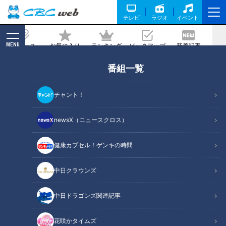
テレビ
ラジオ
イベント
MENU
ニュース
お気に入り
ランキング
ピックアップ
新着記事
CBC MAGAZINE
番組一覧
即興 vs 熟考 ハンデ付き大喜利 前編【若
手 D 企画】
チャント！
2022/10/21 12:25
newsX（ニュースクロス）
健康カプセル！ゲンキの時間
中日クラウンズ
中日ドラゴンズ関連記事
花咲かタイムズ