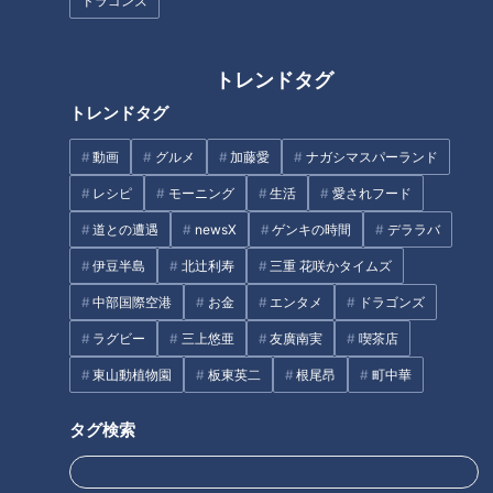
ドラゴンズ
この記事の画像を見る
この記事を見たあなたへのおすすめ
トレンドタグ
トレンドタグ
動画
グルメ
加藤愛
ナガシマスパーランド
レシピ
モーニング
生活
愛されフード
道との遭遇
newsX
ゲンキの時間
デララバ
『お手上げ！？』清水ミチコ
【重大発表】山内彩加、芸人に
伊豆半島
北辻利寿
三重 花咲かタイムズ
（スジナシ）
なる?【若手 D 企画】
中部国際空港
お金
エンタメ
ドラゴンズ
ラグビー
三上悠亜
友廣南実
喫茶店
東山動植物園
板東英二
根尾昂
町中華
タグ検索
【仕事の日】柳沢アナが自撮り
太田光 M1を語る！【あさって
でお仕事の1日に密着！チャン
デララバ生放送２時間SP】
ト！、ナレ撮り、YouTube…地