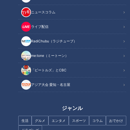
これなら、プロの芸人に勝てるかも！？
ニュースコラム
ちなみに、キーワードは「鳥」です。
ライブ配信
◆担当Dからのメッセージ◆
今、入社2年目で普段は山内アナも出演する夕方の「チャン
RadiChubu（ラジチューブ）
ト！」を担当しています。
me:tone（ミートーン）
ゴー☆ジャスさん、山内アナ、司会の若狭アナ、そして辛口
（笑）の学生審査員…全員がこちらの期待以上のパフォーマン
「ビートルズ」とCBC
ス！
急遽、前後編に分けることになりました！
アジア大会 愛知・名古屋
大喜利といいつつ、ゴー☆ジャスさんのおなじみ地球儀ネタも
盛りだくさん！
ジャンル
あとは、ゴー☆ジャスさんの足元にもご注目ください。
生活
グルメ
エンタメ
スポーツ
コラム
おでかけ