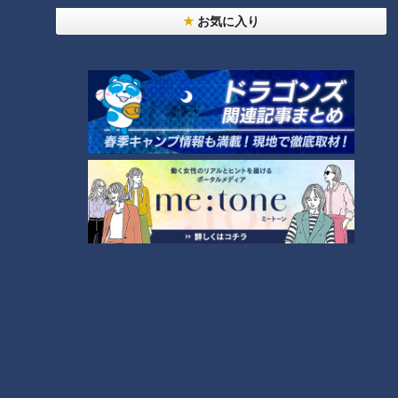
お気に入り
「夏の脳梗塞」熱中症に似ている！？…生死の分か
れ道！経験者から学ぶ“発症時の身体の異変”
3
大学のサークルで増える？複数のスポーツを融合さ
せた「ピックルボール」
ＣＢＣ小川実桜アナ、呪術廻戦展で痛感した「自分
に一番遠い職業」
友廣アナの自転車旅｜愛知・蒲郡市へ！三河湾ぐる
っと125kmの自転車旅！【チャント！特集】
6
4
師匠は鶴瓶。笑福亭鉄瓶が語る弟子入りまでの苦難
5