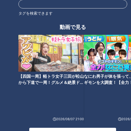
タグを検索できます
動画で見る
CBCテレビ『花咲かタイムズ』うなずキング
他に、カレー味に味付けされたホタテとプリプリのエビを、や
わらかいフランスパンでサンドした『エビホタテ盛り』（496
円）もオススメ。濃厚な海老ソースとチーズとの相性は抜群で
【四国一周】軽トラ女子三田が松山
なにわ男子が体を張って
す。
から下道で一周！グルメ＆絶景ドラ
ギモンを大調査！【全力
イブ⑳
験部～ナゴヤのギモン、
NILS BAKERY（ニルスベーカリー）
～】
住所：愛知県春日井市小野町6-4-5
電話：0568-93-6883
2026/08/07 21:00
2026/
ザクザク食感が止まらない！元パティシエが作る