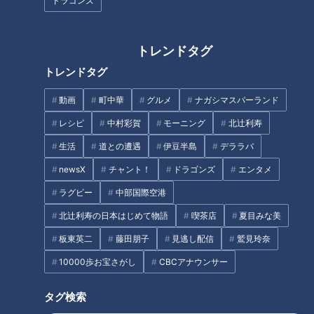
ドラゴンズ
CBCテレビ『花咲かタイムズ』うなずキング
トレンドタグ
大阪の大行列店「ROUTE271」のオーナーが手がける『NILS
トレンドタグ
BAKERY（ニルスベーカリー）』が、愛知・春日井市に7月オ
ープン！華やかな総菜パンが、週末には約500個も売れるとい
動画
町中華
グルメ
ナガシマスパーランド
う人気ぶり。中でも一番人気は、ベシャメルソースを塗ったカ
レシピ
中村彩賀
モーニング
北辻利寿
ンパーニュに、オリーブオイルとニンニクを絡めたマッシュル
生活
道との遭遇
伊豆半島
デララバ
ームとマイタケがのった『きのこのアヒージョ』（432円）。
newsX
チャント！
ドラゴンズ
エンタメ
一般的なカンパーニュは粉に対して水分量70～80％のとこ
ろ、こちらは水分量100％を超えているため、やわらかくてし
ラグビー
中部国際空港
っとりしているのが特徴です。
北辻利寿の日本はじめて物語
喫茶店
夏目みな美
板東英二
藤田朋子
見逃し配信
鷲見玲奈
10000歩お宝さがし
CBCアナウンサー
タグ検索