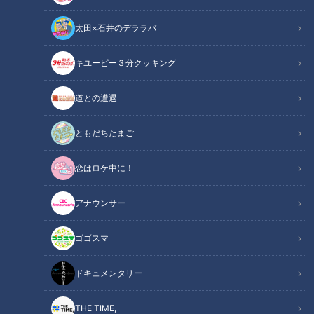
太田×石井のデララバ
CBCテレビ『花咲かタイムズ』うなずキング
キユーピー３分クッキング
花咲かタイムズ
うなずキング
道との遭遇
続々とオープンする話題の新しいパン屋さん。こだわりが詰ま
ともだちたまご
った絶品パンを実食リポートしました。
恋はロケ中に！
【動画はコチラ】マジプリ大城君＆パン専門学
アナウンサー
関連リンク
生が超マニアックな視点で巡る！最新パン店！
【うなずキング】
ゴゴスマ
INDEX
ドキュメンタリー
大阪の大行列店がプロデュース！独創的な総菜パン
THE TIME,