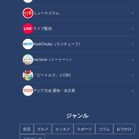
ザクザク食感が止まらない！元パティシエが作る秋の新作
デニッシュ
ニュースコラム
営業は週1日！知る人ぞ知る幻のパン屋さん
オススメ関連コンテンツ
ライブ配信
RadiChubu（ラジチューブ）
大阪の大行列店がプロデュース！独創的な総菜パ
me:tone（ミートーン）
ン
「ビートルズ」とCBC
アジア大会 愛知・名古屋
ジャンル
生活
グルメ
エンタメ
スポーツ
コラム
おでかけ