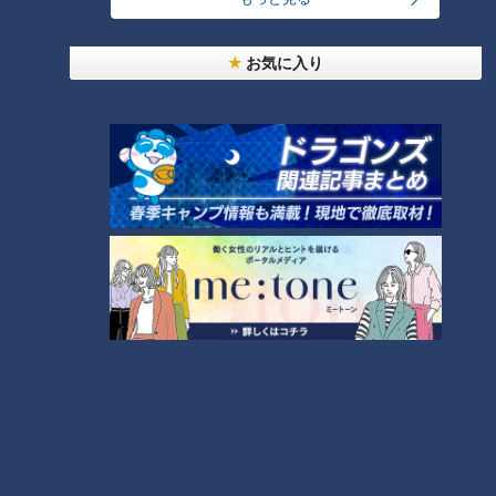
ン』（300円）など超ザクザクの食感が楽しめるのも人気の理
由の一つ。
お気に入り
CBCテレビ『花咲かタイムズ』うなずキング
オススメは、秋の新作『クリデニ』（460円）。クロワッサン
と同じ生地を使用したザクザクのデニッシュに、栗クリームと
リンゴのコンポートがのっており、爽やかなリンゴがクリーム