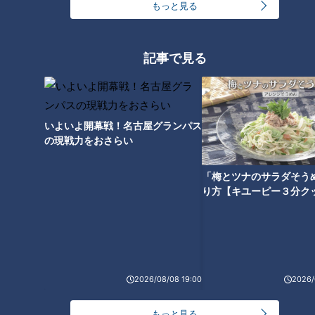
もっと見る
秋の新作デニッシュ
記事で見る
いよいよ開幕戦！名古屋グランパス
の現戦力をおさらい
「梅とツナのサラダそう
り方【キユーピー３分ク
CBCテレビ『花咲かタイムズ』うなずキング
名古屋・北区に6月オープンの『hobo bakery（ホボ ベーカリ
ー）』は、元パティシエが営むパン屋さん。本格的なハード系
2026/08/08 19:00
2026/
のパンや鮮やかな総菜パンに加え、焼き菓子やチーズケーキも
販売しています。見た目が美しいのはもちろん、『クロワッサ
もっと見る