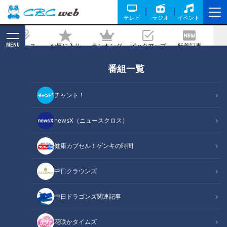
テレビ
ラジオ
イベント
MENU
ニュース
お気に入り
ランキング
ピックアップ
新着記事
CBC MAGAZINE
番組一覧
食欲の秋！東海地方の話題のパン屋さん
で実食リポート！
チャント！
2023/10/12 17:00
2023年10月7日放送
newsX（ニュースクロス）
健康カプセル！ゲンキの時間
中日クラウンズ
中日ドラゴンズ関連記事
花咲かタイムズ