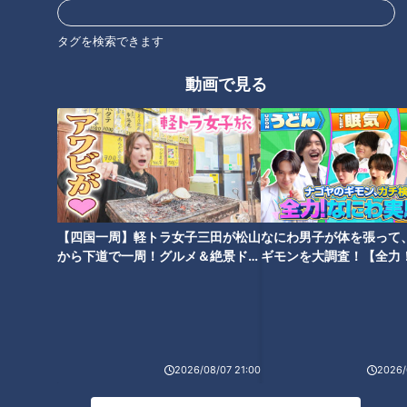
マ”を演じるバラエティ番組「スジナシ」。1998年にCBCテレビで
放送を開始し、2011年からは番組名を「鶴瓶のスジナシ」に。進
タグを検索できます
行役にフリーアナウンサーの中井美穂さんが加わりました。その
後、2014年に番組は終了し、現在は定期的に舞台公演が開かれて
動画で見る
います。
その魅力は、意外なストーリー展開や、想像を絶する結末など、台
本が無いからこそ生み出される多様なドラマ。お互いの意思が上手
く通じ合ったことで生まれた名作や意思の疎通が出来なかったこと
で生まれた快作…絶対に先がよめないハラハラドキドキ感で多くの
人の支持を得てきました。
そんなスジナシの名作・傑作選がYouTubeにて再び楽しめることに
なりました。毎週金曜20時に１話ずつ追加されていきます。是非
【四国一周】軽トラ女子三田が松山
なにわ男子が体を張って
ご期待ください。
から下道で一周！グルメ＆絶景ドラ
ギモンを大調査！【全力
イブ⑳
験部～ナゴヤのギモン、
～】
ホームページ
番組サイト
2026/08/07 21:00
2026/