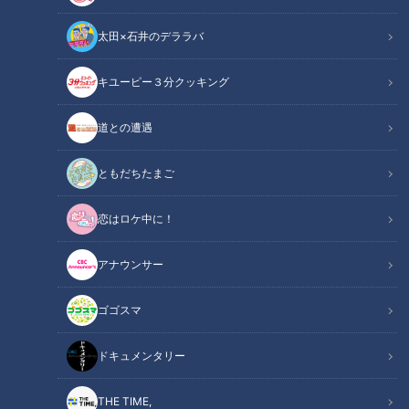
太田×石井のデララバ
鶴瓶のスジナシ
キユーピー３分クッキング
「鶴瓶のスジナシ」動画
道との遭遇
【1999年3月3日初回放送】
舞台はとある取調室。峰岸徹さん演じる刑事と犯人の関係者と
ともだちたまご
思われる男を演じる鶴瓶さんが入室。事前の打ち合わせでは
恋はロケ中に！
「鬼刑事」の設定はいったんなしにしようという話だったので
すが、気が付けば…？その圧倒的な峰岸刑事の迫力に、思わず
アナウンサー
劇中に本音を漏らしちゃう？鶴瓶さんをお楽しみください
ゴゴスマ
この記事の画像を見る
ドキュメンタリー
この記事を見たあなたへのおすすめ
THE TIME,