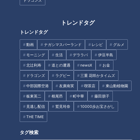
ドラゴンズ
トレンドタグ
トレンドタグ
泥酔事件に思わず赤面！あまり
会う前のLINEがご縁を左右す
の天然話続出に、吉見、若狭ア
る？婚活のプロに聞く、距離が
動画
ナガシマスパーランド
レシピ
グルメ
ナ大爆笑！同級生・浅尾拓也投
縮まるメッセージのコツ
手コーチ～その1
モーニング
生活
デララバ
伊豆半島
タグ
北辻利寿
道との遭遇
newsX
お金
動画
エンタメ
スジナシ
峰岸徹
笑福亭鶴瓶
ドラゴンズ
ラグビー
三重 花咲かタイムズ
中部国際空港
友廣南実
喫茶店
東山動植物園
番組紹介
板東英二
根尾昂
町中華
藤田朋子
見逃し配信
鷲見玲奈
10000歩お宝さがし
鶴瓶のスジナシ
THE TIME
「鶴瓶のスジナシ」動画
笑福亭鶴瓶とゲストがその日に知らされるセットの中で、台本（＝
タグ検索
スジ）ナシ・打合せナシ・ＮＧナシのぶっつけ本番で“即興ドラ