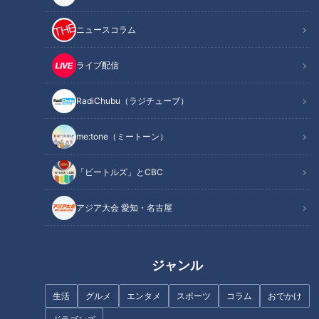
ニュースコラム
ライブ配信
1時間に１度のペースで襲ってく
RadiChubu（ラジチューブ）
る…取材した日、皮膚の状態は
スギちゃん、ロケの終わり方見
【とても悪い】‥難病・道化師
失う“究極のワイルド”の域に到
様魚鱗癬 ～配信型ドキュメン
me:tone（ミートーン）
達 スタッフに「いつも皆どうや
タリー「ピエロと呼ばれた息
って終わってる？」
子」第108話
「ビートルズ」とCBC
アジア大会 愛知・名古屋
酒井直斗、我が子の成長を語る
スジナシ(1999年)【伊嵜充則】
ジャンル
鶴瓶が翻弄される！？圧倒的な
演技力がドラマを作り上げる！
生活
グルメ
エンタメ
スポーツ
コラム
おでかけ