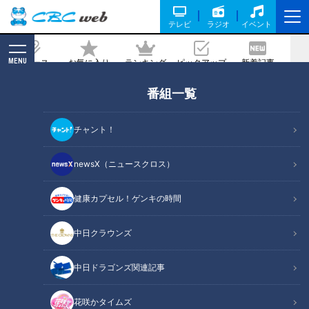
テレビ
ラジオ
イベント
MENU
ニュース
お気に入り
ランキング
ピックアップ
新着記事
CBC MAGAZINE
番組一覧
スジナシ(1999年) 峰岸徹 圧倒的な刑事
の取り調べに、思わず本音が混じる…
チャント！
2022/10/14 20:00
newsX（ニュースクロス）
健康カプセル！ゲンキの時間
中日クラウンズ
中日ドラゴンズ関連記事
花咲かタイムズ