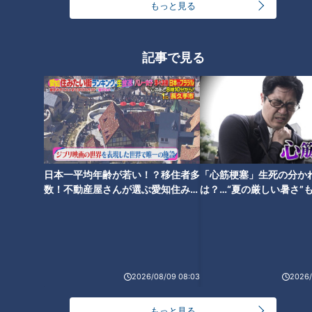
もっと見る
オススメ関連コンテンツ
記事で見る
【黒沢年雄】スジナシ(1998年)
【大和田伸也】『おかきと親
黒沢年雄 アドリブドラマなのに
分』（スジナシ）
芝居に全く乗らず…（スジナ
シ）
日本一平均年齢が若い！？移住者多
「心筋梗塞」生死の分か
数！不動産屋さんが選ぶ愛知住みた
は？…“夏の厳しい暑さ”
い街ランキング1位は？
に！発症前のキケンなサ
法
【内藤剛志】『訪ねてきた男』
【小沢仁志】『こんにちは 満
（スジナシ）
寿山です』（スジナシ）
2026/08/09 08:03
2026/
もっと見る