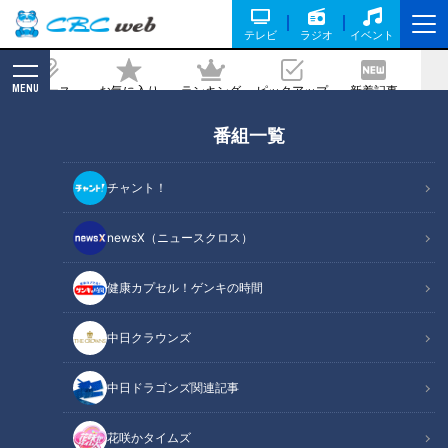
テレビ
ラジオ
イベント
MENU
ニュース
お気に入り
ランキング
ピックアップ
新着記事
CBC MAGAZINE
番組一覧
スジナシ(1998年) 渡辺いっけい 家族か
ら何も知らされてなかった男【即興ドラ
チャント！
マ】
newsX（ニュースクロス）
2022/07/22 20:00
健康カプセル！ゲンキの時間
中日クラウンズ
中日ドラゴンズ関連記事
花咲かタイムズ