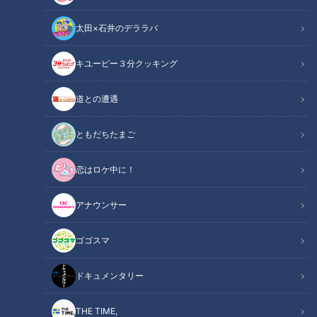
太田×石井のデララバ
キユーピー３分クッキング
鶴瓶のスジナシ
「鶴瓶のスジナシ」動画
道との遭遇
【1998年12月2日放送回】
ともだちたまご
舞台は産婦人科の待合室。２人の妻は出産中。もう産まれると
恋はロケ中に！
連絡を受け、落ち着けない心境の中での鶴瓶さんと渡辺さんの
会話に注目です。
アナウンサー
この記事の画像を見る
ゴゴスマ
この記事を見たあなたへのおすすめ
ドキュメンタリー
THE TIME,