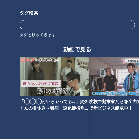
放送を開始し、2011年からは番組名を「鶴瓶のスジナシ」に。進
行役にフリーアナウンサーの中井美穂さんが加わりました。その
タグ検索
後、2014年に番組は終了し、現在は定期的に舞台公演が開かれて
います。
その魅力は、意外なストーリー展開や、想像を絶する結末など、台
タグを検索できます
本が無いからこそ生み出される多様なドラマ。お互いの意思が上手
く通じ合ったことで生まれた名作や意思の疎通が出来なかったこと
動画で見る
で生まれた快作…絶対に先がよめないハラハラドキドキ感で多くの
人の支持を得てきました。
そんなスジナシの名作・傑作選がYouTubeにて再び楽しめることに
なりました。毎週金曜20時に１話ずつ追加されていきます。是非
ご期待ください。
ホームページ
「◯◯◯付いちゃってる…」賀久
廃校で起業家たちを全力支
番組サイト
くんの夏休み～難病・道化師様魚鱗
で新ビジネス醸成中！
癬と闘う～配信型ドキュメンタリー
「ピエロと呼ばれた息子」第１４３
話
オススメ関連コンテンツ