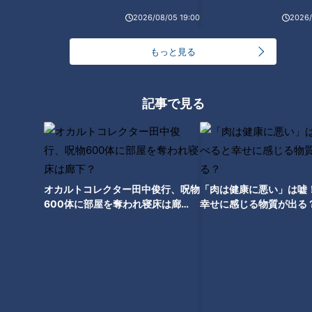
2026/08/05 19:00
2026/
もっと見る
【斎藤洋介】スジナシ(1999年)
【ベンガル】スジナシ(1999年)
記事で見る
「行き場のないふたり」
妻の浮気相手が想像以上に強引
な男だった…。
オカルトコレクター田中俊行、呪物
「肉は健康に悪い」は嘘
600体に部屋を奪われ寝床は廊
幸せに感じる物質が出る
下？
【筧利夫】即興ドラマ『スジナ
【甲本雅裕】『水割りをくださ
シ』
い』（スジナシ）