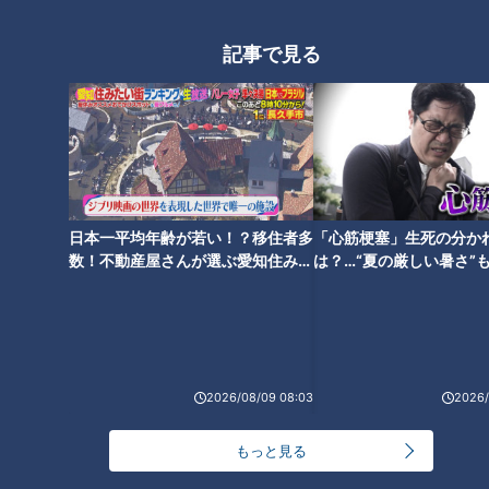
記事で見る
【清水ミチコ】『お手上
【渡辺正行】『新商品発売』
げ！？』（スジナシ）
（スジナシ）
日本一平均年齢が若い！？移住者多
「心筋梗塞」生死の分か
数！不動産屋さんが選ぶ愛知住みた
は？…“夏の厳しい暑さ”
い街ランキング1位は？
に！発症前のキケンなサ
法
【恵俊彰】『探偵物語かっ！』
【中村扇雀】『保険金』（スジ
（スジナシ）
ナシ）
2026/08/09 08:03
2026/
もっと見る