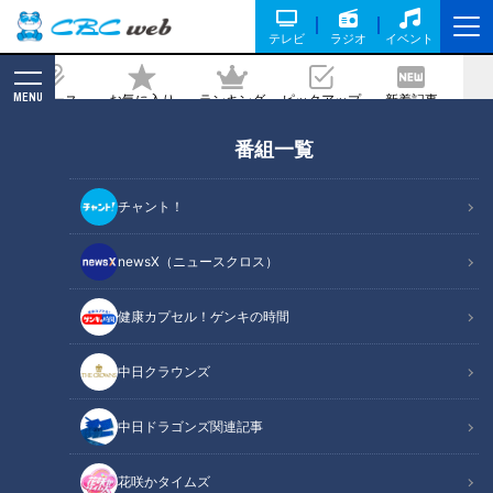
テレビ
ラジオ
イベント
MENU
ニュース
お気に入り
ランキング
ピックアップ
新着記事
CBC MAGAZINE
番組一覧
『ふりかけ』中山秀征（スジナシ）
2022/05/27 20:00
チャント！
newsX（ニュースクロス）
健康カプセル！ゲンキの時間
中日クラウンズ
中日ドラゴンズ関連記事
花咲かタイムズ