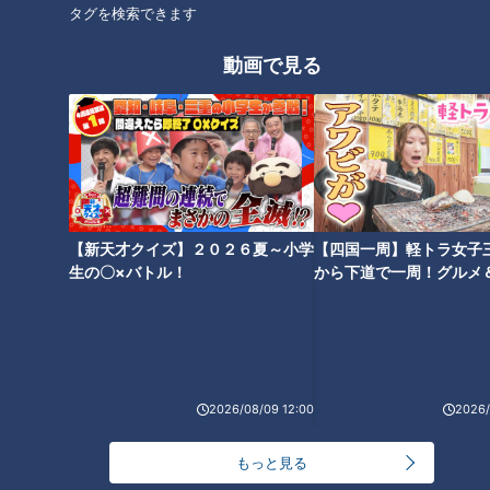
放送を開始し、2011年からは番組名を「鶴瓶のスジナシ」に。進
タグを検索できます
行役にフリーアナウンサーの中井美穂さんが加わりました。その
後、2014年に番組は終了し、現在は定期的に舞台公演が開かれて
動画で見る
います。
その魅力は、意外なストーリー展開や、想像を絶する結末など、台
本が無いからこそ生み出される多様なドラマ。お互いの意思が上手
く通じ合ったことで生まれた名作や意思の疎通が出来なかったこと
で生まれた快作…絶対に先がよめないハラハラドキドキ感で多くの
人の支持を得てきました。
そんなスジナシの名作・傑作選がYouTubeにて再び楽しめることに
【新天才クイズ】２０２６夏～小学
【四国一周】軽トラ女子
なりました。毎週金曜20時に１話ずつ追加されていきます。是非
生の〇×バトル！
から下道で一周！グルメ
ご期待ください。
イブ⑳
ホームページ
番組サイト
2026/08/09 12:00
2026/
もっと見る
オススメ関連コンテンツ