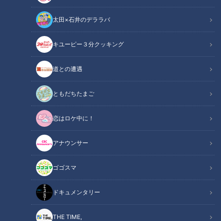
太田×石井のデララバ
鶴瓶のスジナシ
「鶴瓶のスジナシ」動画
キユーピー３分クッキング
at病室
道との遭遇
ベッドに腰掛けている鶴瓶。中山は白衣を着ており「いかがで
ともだちたまご
すか」と尋ねます。鶴瓶は体調がいいのでそろそろ退院したい
と言うと、もう少しここでゆっくりしてはどうか？と提案する
恋はロケ中に！
中山。
アナウンサー
すると突然怒り出す鶴瓶。そういってもうかれこれ3ヶ月も入
院している。本当は自分はどんな病気なのか教えて欲しいと詰
ゴゴスマ
め寄ります。すると中山からある意外な答えが返ってきたので
す・・・。
ドキュメンタリー
この記事の画像を見る
THE TIME,