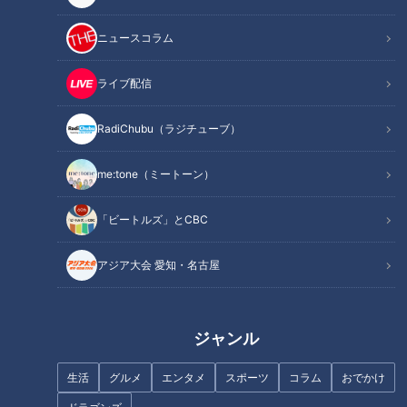
この記事を見たあなたへのおすすめ
ニュースコラム
ライブ配信
RadiChubu（ラジチューブ）
me:tone（ミートーン）
『僕とクリスとお義父さん』安
『星がきれいだ』浅野和之（ス
田顕（スジナシ）
ジナシ）
「ビートルズ」とCBC
アジア大会 愛知・名古屋
ジャンル
『知らなくていいこと』高梨臨
『却下さん』野間口徹 （スジ
（スジナシ）
ナシ）
生活
グルメ
エンタメ
スポーツ
コラム
おでかけ