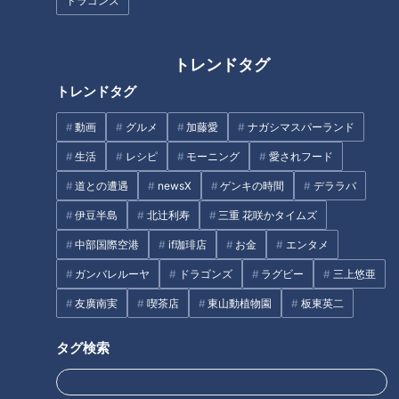
ドラゴンズ
トレンドタグ
『おまめ』光浦靖子（スジナ
『ぐるぐる回る』富田靖子（ス
トレンドタグ
シ）
ジナシ）
動画
グルメ
加藤愛
ナガシマスパーランド
タグ
生活
レシピ
モーニング
愛されフード
道との遭遇
newsX
ゲンキの時間
デララバ
動画
エンタメ
スジナシ
中山秀征
笑福亭鶴瓶
伊豆半島
北辻利寿
三重 花咲かタイムズ
中部国際空港
if珈琲店
お金
エンタメ
番組紹介
ガンバレルーヤ
ドラゴンズ
ラグビー
三上悠亜
鶴瓶のスジナシ
友廣南実
喫茶店
東山動植物園
板東英二
「鶴瓶のスジナシ」動画
タグ検索
笑福亭鶴瓶とゲストがその日に知らされるセットの中で、台本（＝
スジ）ナシ・打合せナシ・ＮＧナシのぶっつけ本番で“即興ドラ
マ”を演じるバラエティ番組「スジナシ」。1998年にCBCテレビで