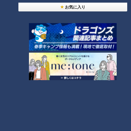
お気に入り
【光浦靖子】『おまめ』（スジ
【児嶋一哉】『泥沼』（スジナ
ナシ）
シ）
ランキング
RANKING
24時間
週間
月間