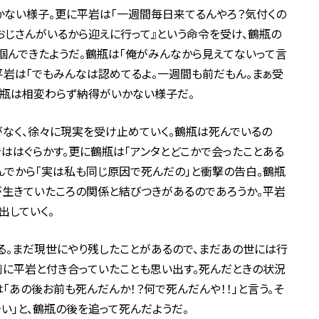
かない様子。更に平岩は「一週間毎日来てるんやろ？気付くの
いおじさんがいるから迎えに行って』という命令を受け、鶴瓶の
掴んできたようだ。鶴瓶は「俺がみんなから見えてないって言
し平岩は「でもみんなは認めてるよ。一週間も前だもん。まぁ受
鶴瓶は相変わらず納得がいかない様子だ。
なく、徐々に現実を受け止めていく。鶴瓶は死んでいるの
岩ははぐらかす。更に鶴瓶は「アンタとどこかで会ったことある
んでから「実は私も同じ原因で死んだの」と衝撃の告白。鶴瓶
が生きていたころの関係と結びつきがあるのであろうか。平岩
出していく。
る。まだ現世にやり残したことがあるので、まだあの世には行
前に平岩と付き合っていたことも思い出す。死んだときの状況
は「あの後お前も死んだんか！？何で死んだんや！！」と言う。そ
い」と、鶴瓶の後を追って死んだようだ。