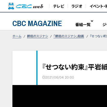
テレビ
ラジオ
イベント・
CBC MAGAZINE
番組一覧
ジ
ホーム
鶴瓶のスジナシ
「鶴瓶のスジナシ」動画
『せつない約
『せつない約束』平岩紙
2021/06/04 20:00