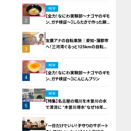
NEW
【全力！なにわ実験部～ナゴヤのギモ
2
ン、ガチ検証～】しらたきで作った豚
バラミンチの油そば
友廣アナの自転車旅｜愛知・蒲郡市
へ！三河湾ぐるっと125kmの自転車
3
旅！【チャント！特集】
NEW
【全力！なにわ実験部～ナゴヤのギモ
4
ン、ガチ検証～】にんじんプリン
NEW
【特集】名古屋の堀川を木曽川の水
5
で清流に “木曽川導水”なぜ16年ぶ
り？【newsX】
「一日だけでいい！子守りのサポート