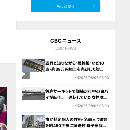
もっと見る
10
CBCニュース
CBC NEWS
盗品と知りながら“橋銘板”など10
点・約38万円相当を売却した疑
い… 無職の男（63）を逮捕 「知り
2026/08/06 06:00
ませんでした」と容疑否認
鈴鹿サーキットで訓練走行中の白バ
イが転倒… 運転していた女性隊員
（20代）が頭を打つなどして重傷
2026/08/06 06:00
白バイ歴は約4か月 今月末のイベ
ントに参加予定
市が特定個人の住所･名前入り書類
を約450世帯に誤送付 母子家庭が