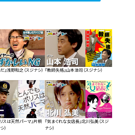
だ』浅野和之（スジナシ）
『教師失格』山本浩司（スジナシ）
ポリスは天然パーマ』片桐
『気まぐれな女店長』北川弘美（スジ
シ）
ナシ）