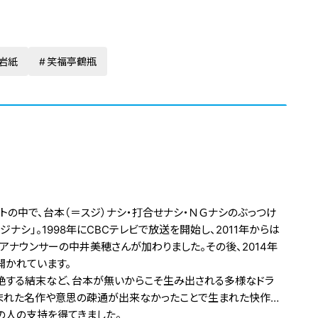
岩紙
笑福亭鶴瓶
の中で、台本（＝スジ）ナシ・打合せナシ・ＮＧナシのぶっつけ
ナシ」。1998年にCBCテレビで放送を開始し、2011年からは
アナウンサーの中井美穂さんが加わりました。その後、2014年
開かれています。
絶する結末など、台本が無いからこそ生み出される多様なドラ
まれた名作や意思の疎通が出来なかったことで生まれた快作…
の人の支持を得てきました。