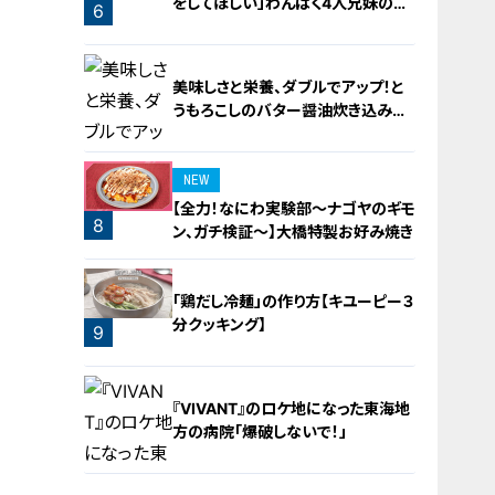
をしてほしい」わんぱく4人兄妹の子
6
守りをお助け！
美味しさと栄養、ダブルでアップ！と
うもろこしのバター醤油炊き込みご
飯
NEW
【全力！なにわ実験部～ナゴヤのギモ
8
ン、ガチ検証～】大橋特製お好み焼き
7
「鶏だし冷麺」の作り方【キユーピー３
分クッキング】
9
『VIVANT』のロケ地になった東海地
方の病院「爆破しないで！」