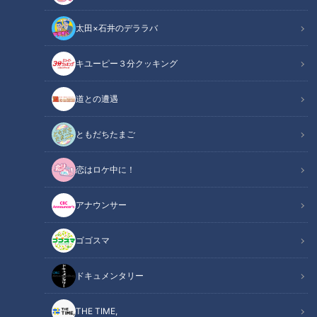
太田×石井のデララバ
たっくー＆ナナフシギのツイ跡！都市伝説
キユーピー３分クッキング
見逃し配信動画
道との遭遇
視聴者からTwitterで「全国に散らばる都市伝説の種」を募
り、その真相を探るバラエティー番組。
ともだちたまご
都市伝説コンテンツを得意とするYouTuberのたっくー（登録
恋はロケ中に！
者数133万人）とナナフシギ（登録者数13万人）がMCを務め
アナウンサー
る。スタジオには毎回ゲストを招いて追跡VTRを視聴。さら
に、リモートで情報提供者から直接話も聞く。第４回のゲスト
ゴゴスマ
は、怪談サークル「とうもろこしの会」の吉田悠軌会長。
ドキュメンタリー
番組後半の「ゾクッ」とする企画では、スタジオ一同が…
THE TIME,