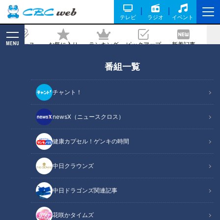
テレビ
ラジオ
イベント
MENU
ニュース
お気に入り
ランキング
ピックアップ
新着記事
CBC MAGAZINE
番組一覧
たっくー＆ナナフシギのツイ跡！都市伝
説 #4
チャント！
2022/12/20 02:05
2022年12月20日放送
newsX（ニュースクロス）
健康カプセル！ゲンキの時間
中日クラウンズ
中日ドラゴンズ関連記事
花咲かタイムズ