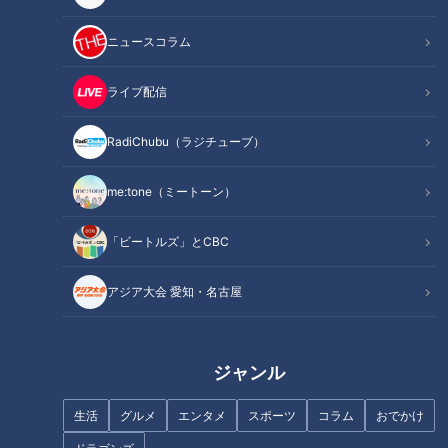
この記事の画像を見る
ニュースコラム
この記事を見たあなたへのおすすめ
ライブ配信
RadiChubu（ラジチューブ）
me:tone（ミートーン）
たっくー＆ナナフシギのツイ
たっくー＆ナナフシギのツイ
「ビートルズ」とCBC
跡！都市伝説 #3
跡！都市伝説 #2
アジア大会 愛知・名古屋
ジャンル
たっくー＆ナナフシギのツイ
たっくー＆ナナフシギのツイ
生活
グルメ
エンタメ
スポーツ
コラム
おでかけ
跡！都市伝説 #5
跡！都市伝説 #6