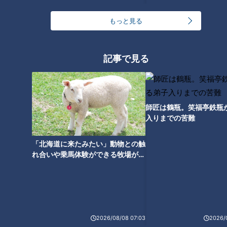
もっと見る
記事で見る
ランキング
RANKING
師匠は鶴瓶。笑福亭鉄瓶
入りまでの苦難
24時間
週間
月間
「北海道に来たみたい」動物との触
れ合いや乗馬体験ができる牧場がオ
ゴスペラーズ酒井雄二が語る、音頭とあんこの魅力
ススメ！不動産屋さんが住みたい街
とは
中村彩賀の10000歩お宝さがし｜グルメ＆名所！
雨の三重・四日市市でお宝探し【チャント！特集】
2
2026/08/08 07:03
2026/