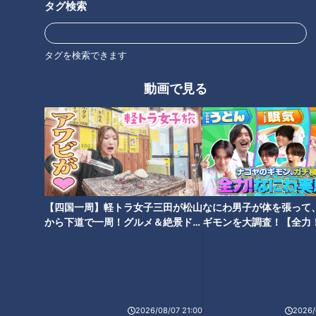
SNS上には都市伝説の”タネ”となる噂が山ほど転がっている…
タグ検索
中には、とびっきりの都市伝説が埋もれているかもしれない…
もちろんあなたの周りにも…
この番組は、気になる噂の真相を追跡していく都市伝説バラエティ
タグを検索できます
ーである。
動画で見る
ホームページ
番組サイト
最新話の見逃し配信はこちら
【四国一周】軽トラ女子三田が松山
なにわ男子が体を張って
から下道で一周！グルメ＆絶景ドラ
ギモンを大調査！【全力
イブ⑳
験部～ナゴヤのギモン、
～】
2026/08/07 21:00
2026/