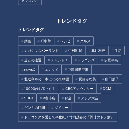
ドラゴンズ
トレンドタグ
トレンドタグ
たっくー＆ナナフシギのツイ
たっくー＆ナナフシギのツイ
動画
町中華
レシピ
グルメ
跡！都市伝説 #8
跡！都市伝説 #7
ナガシマスパーランド
中村彩賀
北辻利寿
生活
タグ
道との遭遇
チャント！
ドラゴンズ
伊豆半島
動画
エンタメ
見逃し配信
たっくー
newsX
エンタメ
中部国際空港
たっくー＆ナナフシギのツイ跡！都市伝説
ナナフシギ
北辻利寿の日本はじめて物語
夏目みな美
藤田朋子
10000歩お宝さがし
CBCアナウンサー
DCM
SDGs
if珈琲店
お金
アジア大会
番組紹介
ゲンキの時間
ダイソー
たっくー＆ナナフシギのツイ跡！都市伝説
ドラゴンズを愛して半世紀！竹内茂喜の『野球のドテ煮』
見逃し配信動画