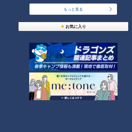
1
もっと見る
「豆腐と天かすの卵とじ丼」の作り方【キユーピー
３分クッキング】
3
お気に入り
汗をかかないと熱中症のリスクあり！汗をかきにく
い人はどうしたらいいの？
4
急逝木下雄がハマの夜空に降らせた涙雨 侍・井端
コーチが今だから明かす“ドラ大野雄起用法”秘話
5
日本シリーズのＭＶＰ中村紀洋～ドラゴンズ立浪新
政権コーチ列伝（3）
6
ルーキー捕手・石伊雄太に球界が注目！優勝と共に
輝いた竜のキャッチャー列伝
7