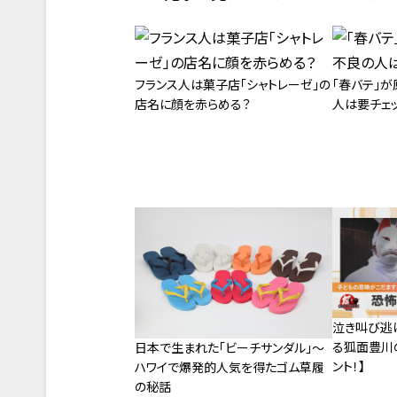
フランス人は菓子店「シャトレーゼ」の
「春バテ」
店名に顔を赤らめる？
人は要チェ
泣き叫び逃
る狐面豊川の
日本で生まれた「ビーチサンダル」～
ント！】
ハワイで爆発的人気を得たゴム草履
の秘話