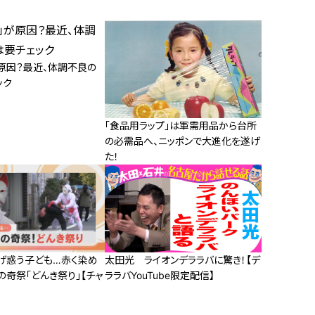
が原因？最近、体調不良の
ック
「食品用ラップ」は軍需用品から台所
の必需品へ、ニッポンで大進化を遂げ
た！
げ惑う子ども…赤く染め
太田光 ライオンデララバに驚き！【デ
奇祭「どんき祭り」【チャ
ララバYouTube限定配信】