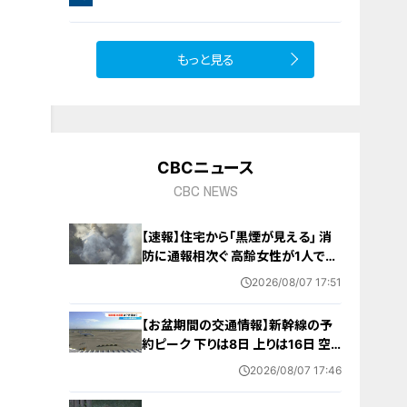
お宝探し【チャント！特集】
もっと見る
CBCニュース
CBC NEWS
【速報】住宅から｢黒煙が見える｣ 消
防に通報相次ぐ 高齢女性が1人で住
んでいたか 愛知･西尾市
2026/08/07 17:51
【お盆期間の交通情報】新幹線の予
約ピーク 下りは8日 上りは16日 空
の便は台風の影響で7日～8日にか
2026/08/07 17:46
けて沖縄を結ぶ42便が欠航（中部空
港） 東海地方