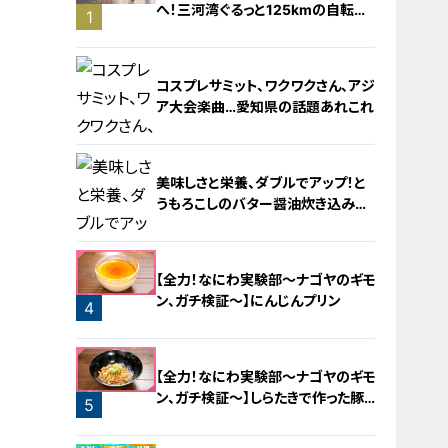
へ！三河湾ぐるっと125kmの自転車
1
旅！【チャント！特集】
コスプレサミット、ワクワクさん、アジ
ア大会楽曲…愛知県の話題あれこれ
美味しさと栄養、ダブルでアップ！と
うもろこしのバター醤油炊き込みご
飯
2
【全力！なにわ実験部～ナゴヤのギモ
ン、ガチ検証～】にんじんプリン
4
3
【全力！なにわ実験部～ナゴヤのギモ
ン、ガチ検証～】しらたきで作った豚
5
バラミンチの油そば