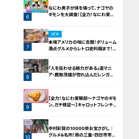
なにわ男子が体を張って、ナゴヤの
ギモンを大調査！【全力！なにわ実験
6
部～ナゴヤのギモン、ガチ検証～】
NEW
本場アメリカの味に舌鼓！ボリューム
7
満点グルメからレトロ史料館まで！
愛知・東海市の感動スポット3選
「人を狂わせる魅力がある」道マニ
ア・鹿取茂雄が惚れ込んだレンガの
8
橋梁とは？未公開の道3選
【全力！なにわ実験部～ナゴヤのギモ
ン、ガチ検証～】キャロットフレンチ
9
ロースト
中村彩賀の10000歩お宝さがし｜
グルメ＆名所！雨の三重・四日市市で
10