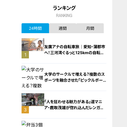
ランキング
RANKING
24時間
週間
月間
友廣アナの自転車旅｜愛知・蒲郡市
へ！三河湾ぐるっと125kmの自転車
1
旅！【チャント！特集】
大学のサークルで増える？複数のス
ポーツを融合させた「ピックルボー
ル」
「人を狂わせる魅力がある」道マニ
ア・鹿取茂雄が惚れ込んだレンガの
3
橋梁とは？未公開の道3選
2