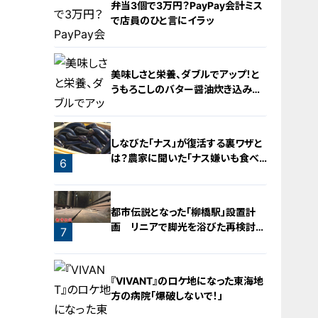
弁当3個で3万円？PayPay会計ミス
で店員のひと言にイラッ
美味しさと栄養、ダブルでアップ！と
うもろこしのバター醤油炊き込みご
飯
4
しなびた「ナス」が復活する裏ワザと
は？農家に聞いた「ナス嫌いも食べ
6
られる」アイデアレシピを大公開
5
都市伝説となった「柳橋駅」設置計
画 リニアで脚光を浴びた再検討の
7
機運
『VIVANT』のロケ地になった東海地
方の病院「爆破しないで！」