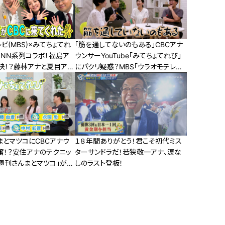
ビ(MBS)×みてちょてれ
「筋を通してないのもある」CBCアナ
のJNN系列コラボ！福島ア
ウンサーYouTube「みてちょてれび」
決！？藤林アナと夏目アナ
にパクリ疑惑？MBS「ウラオモテレビ」
？アナウンサー達のウラガ
との関係とは？
！
まとマツコにCBCアナウ
１８年間ありがとう！君こそ初代ミス
奮！？安住アナのテクニッ
ターサンドラだ！若狭敬一アナ、涙な
週刊さんまとマツコ」がア
しのラスト登板！
にやってきた！