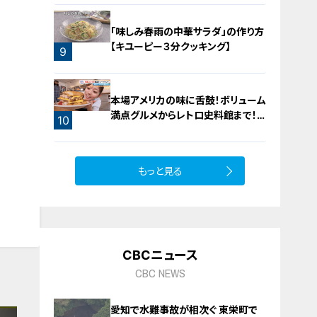
「味しみ春雨の中華サラダ」の作り方
【キユーピー３分クッキング】
9
8
本場アメリカの味に舌鼓！ボリューム
満点グルメからレトロ史料館まで！
10
愛知・東海市の感動スポット3選
もっと見る
CBCニュース
CBC NEWS
愛知で水難事故が相次ぐ 東栄町で