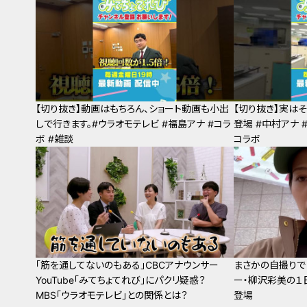
【切り抜き】動画はもちろん、ショート動画も小出
【切り抜き】実は
しで行きます。#ウラオモテレビ #福島アナ #コラ
登場 #中村アナ 
ボ #雑談
コラボ
「筋を通してないのもある」CBCアナウンサー
まさかの自撮りで
YouTube「みてちょてれび」にパクリ疑惑？
ー・柳沢彩美の１日
MBS「ウラオモテレビ」との関係とは？
登場