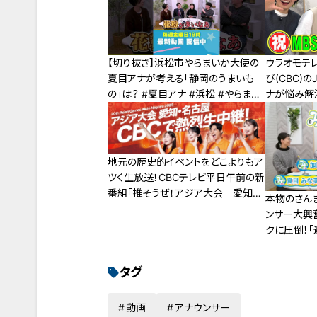
【切り抜き】浜松市やらまいか大使の
ウラオモテレ
夏目アナが考える「静岡のうまいも
び(CBC)
の」は？ #夏目アナ #浜松 #やらまい
ナが悩み解
か大使 #ご当地グルメ
の共通点！
ワトーク満載
地元の歴史的イベントをどこよりもア
ツく生放送！CBCテレビ平日午前の新
番組「推そうぜ！アジア大会 愛知・
本物のさん
名古屋」９月１４日スタート！
ンサー大興
クに圧倒！「
ナウンス部
タグ
動画
アナウンサー