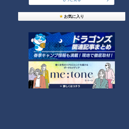
もなく次の部屋へ向かいます。
池田さん
「きちっと仕事ができるか、一番気をつけている。パ
お気に入り
ッパッと動けたらよろしいけどね」
若い看護師たちと同じようには動けませんが、正確さは負けて
いません。入居者へのストレッチや全身のマッサージも池田さ
んの仕事です。
耳が遠い入居者には必要なことを紙に書いて伝えるなど、1人1
人丁寧に向き合う姿は入居者にとっても心強い存在です。
看護ステーションに戻ると、紙にメモした血圧や体温をスマホ
で入力しますが、スマホの使い方には慣れません。悪戦苦闘し
ながら後輩看護師に教えてもらい、最後まで自分で入力しま
す。
池田さんの働きぶりを後輩たちはどう考えているのでしょう