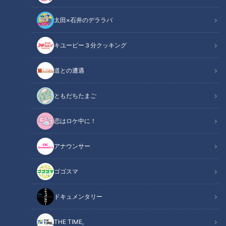
太田×石井のデララバ
チャント！
「チャント！」特集
キユーピー３分クッキング
病院や福祉施設などに欠かせない看護師。三重県津市で働く女
道との遭遇
性の年齢は、なんと97歳。看護一筋80年です。現役にこだわ
り、いまも働き続ける理由とは・・・その姿に密着しました。
ともだちたまご
恋はロケ中に！
INDEX
88歳で今の職場に就職
アナウンサー
兵士を看病した戦時中からずっと現役
後輩看護師に負けない働きぶり
ゴゴスマ
迷惑を掛けずに生活したい
「動けなくなったら辞める」覚悟
ドキュメンタリー
求められる限り役に立ちたい
オススメ関連コンテンツ
THE TIME,