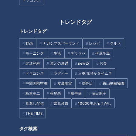
ドラゴンズ
で働いています。衰えを知らない手際のよい働きぶりに、誰も
が驚きます。
トレンドタグ
池田さん
「ここに就職したときには、88歳でした。もう2～3
トレンドタグ
年看護師の仕事をして、それでもう辞めようと思ってきたんで
動画
ナガシマスパーランド
レシピ
グルメ
すけど。10年経ちました」
モーニング
生活
デララバ
伊豆半島
北辻利寿
道との遭遇
newsX
お金
兵士を看病した戦時中からずっと現役
ドラゴンズ
ラグビー
三重 花咲かタイムズ
中部国際空港
友廣南実
喫茶店
東山動植物園
板東英二
根尾昂
町中華
藤田朋子
見逃し配信
鷲見玲奈
10000歩お宝さがし
THE TIME
タグ検索