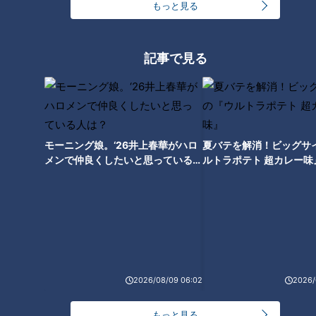
もっと見る
後輩看護師に負けない働きぶり
記事で見る
モーニング娘。‘26井上春華がハロ
夏バテを解消！ビッグサ
メンで仲良くしたいと思っている人
ルトラポテト 超カレー味
は？
CBCテレビ
施設にいるのは、大半が池田さんより年下の入居者です。78
歳の女性入居者は、食事を摂ることができないため胃に通した
2026/08/09 06:02
2026/
チューブで栄養を補給します。手際よく処置をすると、休む間
もっと見る