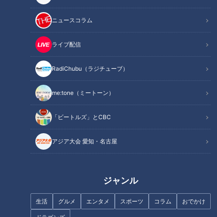
ニュースコラム
88歳で今の職場に就職
ライブ配信
RadiChubu（ラジチューブ）
me:tone（ミートーン）
「ビートルズ」とCBC
アジア大会 愛知・名古屋
CBCテレビ
ジャンル
池田きぬさん、大正13年生まれの御年97歳。現役の看護師で
生活
グルメ
エンタメ
スポーツ
コラム
おでかけ
す。三重県津市のサービス付き高齢者向け住宅「いちしの里」