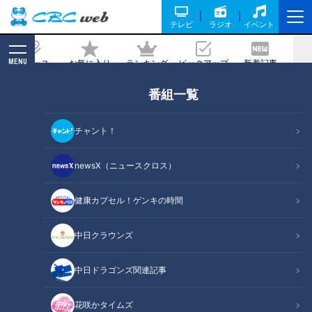
テレビ
ラジオ
イベント
MENU
ニュース
お気に入り
ランキング
ピックアップ
新着記事
CBC MAGAZINE
番組一覧
97歳現役看護師 「死ぬまで、働く」
2022/05/16 18:20
チャント！
newsX（ニュースクロス）
健康カプセル！ゲンキの時間
中日クラウンズ
中日ドラゴンズ関連記事
花咲かタイムズ