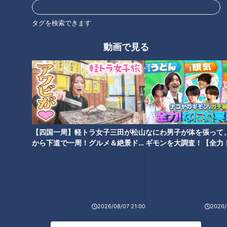
タグを検索できます
CBCテレビ
動画で見る
看護の世界で働きはじめたのは19歳の時。太平洋戦争中、日本
軍の看護要員として兵士たちの手当てをしていました。命を守
る仕事にやりがいを感じた池田さんは終戦後、地元の三重県に
戻って結婚。2人の子どもを育てながら看護師の仕事を続け、
3カ所の病院で総婦長も務めました。
【四国一周】軽トラ女子三田が松山
なにわ男子が体を張って
5年前取材した際には、池田さんは92歳。その頃は週に4日の
から下道で一周！グルメ＆絶景ドラ
ギモンを大調査！【全力
勤務し、入居者の部屋を行ったり来たりと、年齢を感じさせな
イブ⑳
験部～ナゴヤのギモン、
～】
い働きぶりを見せていました。97歳になった今は、週1回から
2回の半日勤務になりましたが、それでも痰の吸引など医療行
為が必要な高齢者が多いこの施設で、他の看護師と同じ内容の
2026/08/07 21:00
2026/
仕事をこなしています。