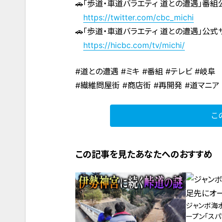
🚗「歩道・車道バラエティ 道との遭遇」番組
https://twitter.com/cbc_michi
🚗「歩道・車道バラエティ 道との遭遇」公式
https://hicbc.com/tv/michi/
#道との遭遇 #ミキ #番組 #テレビ #岐阜
#繊維問屋街 #商店街 #再開発 #道マニア
こ
この記事を見たあなたへのおすすめ
ジャンボ海
ープン「スパ