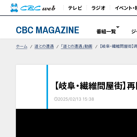
テレビ
ラジオ
イベント・
CBC MAGAZINE
番組一覧
ジ
ホーム
道との遭遇
「道との遭遇」動画
【岐阜・繊維問屋街】
【岐阜・繊維問屋街】
2025/02/13 15:38