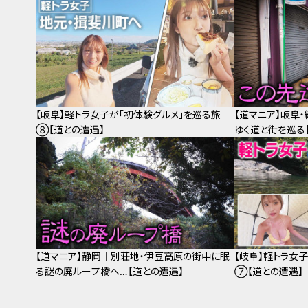
【岐阜】軽トラ女子が「初体験グルメ」を巡る旅
【道マニア】岐阜
⑧【道との遭遇】
ゆく道と街を巡る
【道マニア】静岡｜別荘地・伊豆高原の街中に眠
【岐阜】軽トラ女
る謎の廃ループ橋へ…【道との遭遇】
⑦【道との遭遇】