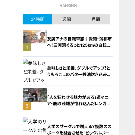
RANKING
24時間
週間
月間
友廣アナの自転車旅｜愛知・蒲郡市
へ！三河湾ぐるっと125kmの自転車
1
旅！【チャント！特集】
美味しさと栄養、ダブルでアップ！と
うもろこしのバター醤油炊き込みご
飯
「人を狂わせる魅力がある」道マニ
ア・鹿取茂雄が惚れ込んだレンガの
3
橋梁とは？未公開の道3選
2
大学のサークルで増える？複数のス
ポーツを融合させた「ピックルボー