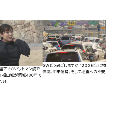
GWどう過ごしますか？２０２６年は物
友里アナがバットマン姿で
価高、中東情勢、そして地震への不安
！福山城が築城400年で
ル！