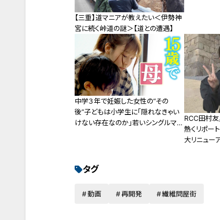
【三重】道マニアが教えたい＜伊勢神
宮に続く峠道の謎＞【道との遭遇】
中学３年で妊娠した女性の“その
後”子どもは小学生に「隠れなきゃい
RCC田村
けない存在なのか」若いシングルマザ
熱くリポート
ーに立ちはだかった壁
大リニューア
タグ
動画
再開発
繊維問屋街