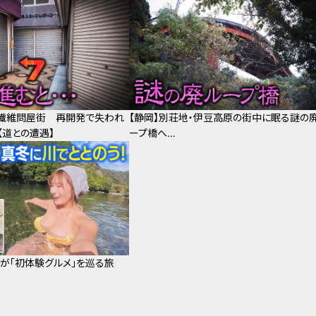
・繊維問屋街 再開発で失われ
【静岡】別荘地・伊豆高原の街中に眠る謎の
【道との遭遇】
ープ橋へ…
子が「初体験グルメ」を巡る旅