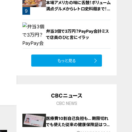
本場アメリカの味に舌鼓！ボリューム
満点グルメからレトロ史料館まで！
9
愛知・東海市の感動スポット3選
弁当3個で3万円？PayPay会計ミス
で店員のひと言にイラッ
もっと見る
10
CBCニュース
CBC NEWS
医療費10割自己負担も… 期限切れ
でも使えた従来の健康保険証はつい
に終了 8月以降起こりうるマイナ保