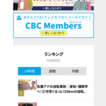
ランキング
RANKING
24時間
週間
月間
友廣アナの自転車旅｜愛知・蒲郡市
へ！三河湾ぐるっと125kmの自転車
1
旅！【チャント！特集】