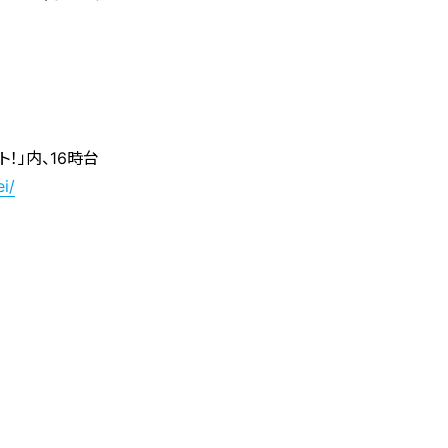
！」内、16時台
i/