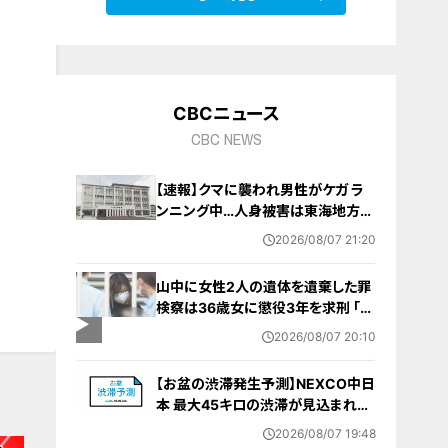
CBCニュース
CBC NEWS
【速報】クマに襲われ男性がケガ ラ
ンニング中…人身被害は東海地方で
今シーズン初めて 岐阜県高山市
2026/08/07 21:20
山中に女性2人の遺体を遺棄した罪
検察は36歳女に懲役3年を求刑 ｢遺
棄時に近くに居続けたこと自体が重
2026/08/07 20:10
要な寄与｣ 女は｢黙秘します｣弁護側
は無罪主張
【お盆の渋滞発生予測】NEXCO中日
本 最大45キロの渋滞が見込まれる
区間も… 中央道・東名・新東名・東名
2026/08/07 19:48
阪道・伊勢湾岸道・北陸道など 一覧