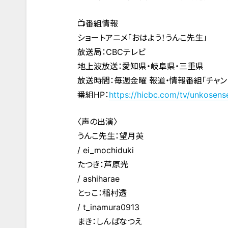
📺番組情報
ショートアニメ「おはよう！うんこ先生」
放送局：CBCテレビ
地上波放送：愛知県・岐阜県・三重県
放送時間：毎週金曜 報道・情報番組「チャント
番組HP：
https://hicbc.com/tv/unkosense
〈声の出演〉
うんこ先生：望月英
/ ei_mochiduki
たつき：芦原光
/ ashiharae
とっこ：稲村透
/ t_inamura0913
まき：しんばなつえ