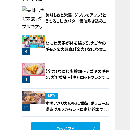
美味しさと栄養、ダブルでアップ！と
うもろこしのバター醤油炊き込みご
飯
6
なにわ男子が体を張って、ナゴヤの
ギモンを大調査！【全力！なにわ実験
8
部～ナゴヤのギモン、ガチ検証～】
7
【全力！なにわ実験部～ナゴヤのギモ
ン、ガチ検証～】キャロットフレンチ
9
ロースト
NEW
本場アメリカの味に舌鼓！ボリューム
10
満点グルメからレトロ史料館まで！
愛知・東海市の感動スポット3選
もっと見る