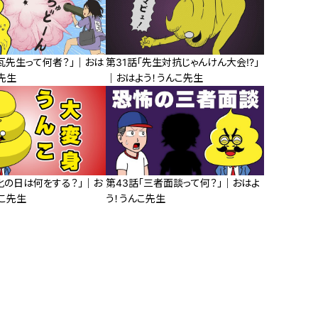
瓦先生って何者？」｜おは
第31話「先生対抗じゃんけん大会!?」
先生
｜おはよう！うんこ先生
化の日は何をする？」｜お
第43話「三者面談って何？」｜おはよ
こ先生
う！うんこ先生