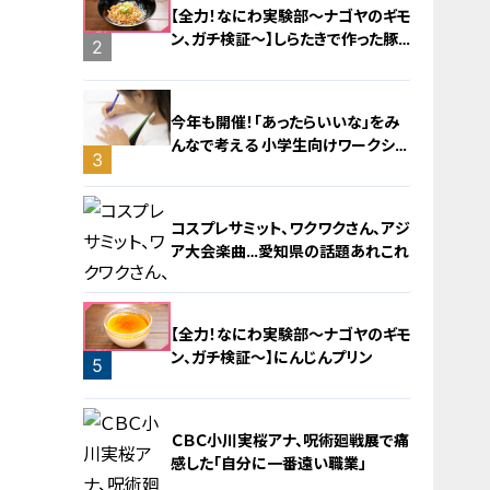
【全力！なにわ実験部～ナゴヤのギモ
ン、ガチ検証～】しらたきで作った豚
2
バラミンチの油そば
今年も開催！「あったらいいな」をみ
んなで考える 小学生向けワークショ
3
ップを大府市で開催
コスプレサミット、ワクワクさん、アジ
ア大会楽曲…愛知県の話題あれこれ
【全力！なにわ実験部～ナゴヤのギモ
ン、ガチ検証～】にんじんプリン
5
4
ＣＢＣ小川実桜アナ、呪術廻戦展で痛
感した「自分に一番遠い職業」