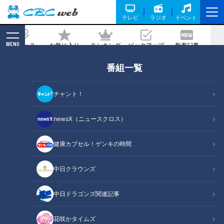
テレビ
ラジオ
イベント
MENU
ニュース
お気に入り
ランキング
ピックアップ
新着記事
CBC MAGAZINE
番組一覧
生まれつき変形している手を自由に使い
たい…家でもリハビリ頑張ります！定期
チャント！
配信型ドキュメンタリー「道化師様魚鱗
癬」第２４話
newsX（ニュースクロス）
2021/09/08 19:00
健康カプセル！ゲンキの時間
中日クラウンズ
中日ドラゴンズ関連記事
花咲かタイムズ