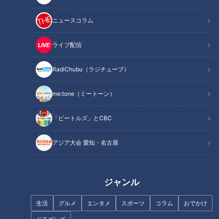
魚鱗癬は皮膚が乾燥して、うろこ状になり、剥がれ落ちる病気
ニュースコラム
で、中でも道化師様魚鱗癬は症状が最も重く、国内では、30
万人に1人と言われている難病です。
ライブ配信
この配信は、道化師様魚鱗癬（どうけしようぎょりんせん）と
闘う４歳の男の子・賀久くんを追った定期配信型ドキュメンタ
RadiChubu（ラジチューブ）
リーです。
me:tone（ミートーン）
撮影：2021年９月
「ビートルズ」とCBC
感染対策からご両親に撮影を依頼しました。
アジア大会 愛知・名古屋
この記事の画像を見る
この記事を見たあなたへのおすすめ
ジャンル
生活
グルメ
エンタメ
スポーツ
コラム
おでかけ