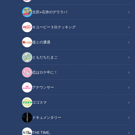
太田×石井のデララバ
キユーピー３分クッキング
ドキュメンタリー
道との遭遇
ピエロと呼ばれた息子
ともだちたまご
トランプもリハビリの一つに！？
恋はロケ中に！
皮膚の難病『道化師様魚鱗癬』と闘う濵口賀久くん（４）。
病の影響で、生まれつき手足が変形しています。
アナウンサー
手足が自由に使えるように…施設で月に１度のリハビリをして
ゴゴスマ
いますが、普段の生活でも意識して指先のトレーニングをして
います。
ドキュメンタリー
この日は両親とトランプで遊びながら、「札をめくる」ことを
通して指先を鍛えます。
THE TIME,