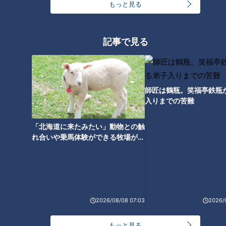
もっと見る
・ＣＢＣテレビ「チャント！」の特集を厳選して公開します。
（月～金 午後3時49分から午後7時 愛知・岐阜・三重で放送）
最新話の見逃し配信はこちら
記事で見る
師匠は鶴瓶。笑福亭鉄瓶
入りまでの苦難
オススメ関連コンテンツ
「北海道に来たみたい」動物との触
れ合いや乗馬体験ができる牧場がオ
ススメ！不動産屋さんが住みたい街
とは
【次の動画】夏は苦手！“道化師
【前の動画】「濵口賀久です」
様魚鱗癬” 産まれてすぐピエロ
「4歳です」どうなる！？初め
2026/08/08 07:03
2026/
と呼ばれた息子 CBCテレビ「チ
ての生放送～魚鱗癬を知っても
ャント！」2021年9月8日 地上
らいたい！ 定期配信型ドキュメ
もっと見る