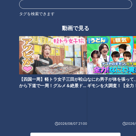
朝のやることリスト！難病・道
【前例のない手術】難病・道化
化師様魚鱗癬と闘う男の子～定
師様魚鱗癬と闘う大学生に聞
タグを検索できます
期配信型ドキュメンタリー「ピ
く、手術の理由とその後…配信
エロと呼ばれた息子」第97話
型ドキュメンタリー「ピエロと
動画で見る
タグ
呼ばれた息子」第114話
動画
ドキュメンタリー
WEB限定
ピエロと呼ばれた息子
番組紹介
【四国一周】軽トラ女子三田が松山
なにわ男子が体を張って
から下道で一周！グルメ＆絶景ドラ
ギモンを大調査！【全力
イブ⑳
験部～ナゴヤのギモン、
ドキュメンタリー
～】
ピエロと呼ばれた息子
ドキュメンタリーやニュース特集をお届けします。
・受賞作品をはじめとしたドキュメンタリー
2026/08/07 21:00
2026/
・ディレクターが取材対象に迫った、テレビでは放送していない特
別版