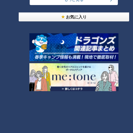
波OA版
ンタリー「道化師様魚鱗癬」第
２３話
お気に入り
「リハビリは痛い！」でも‥我
「ピエロの母、ラジオに出る」
慢、我慢。～ピエロと呼ばれた
魚鱗癬を知ってほしい！その想
息子の急成長物語・リハビリ編
いは少しずつ…定期配信型ドキ
～定期配信型ドキュメンタリー
ュメンタリー「ピエロと呼ばれ
「道化師様魚鱗癬」第２２話
た息子」第２１話
賀久くん、友達と遊ぶ。魚鱗癬
と闘う女の子 定期配信型ドキ
ュメンタリー「道化師様魚鱗
癬」第２０話