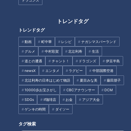
ドラゴンズ
トレンドタグ
１９歳の女子大生も悩む‥「私
家族で京都へ！魚鱗癬の患者と
も魚鱗癬」賀久君との出会い
の交流はとても大切です…CBC
トレンドタグ
で‥CBCテレビ 定期配信型ドキ
テレビ定期配信型ドキュメンタ
ュメンタリー「ピエロと呼ばれ
リー「ピエロと呼ばれた息子」
動画
町中華
レシピ
ナガシマスパーランド
た息子」第３３話
第５２話
グルメ
中村彩賀
北辻利寿
生活
道との遭遇
チャント！
ドラゴンズ
伊豆半島
newsX
エンタメ
ラグビー
中部国際空港
「私を見て笑う」「気持ち悪い
【小学生も分かる！】皮膚の難
北辻利寿の日本はじめて物語
夏目みな美
藤田朋子
と‥」“私の見た目”と“他人の
病、道化師様魚鱗癬はどんな病
10000歩お宝さがし
CBCアナウンサー
DCM
目”‥１９歳の女子大生も悩む
気？…～定期配信型ドキュメン
CBCテレビ定期配信型ドキュメ
タリー「ピエロと呼ばれた息
SDGs
if珈琲店
お金
アジア大会
ンタリー「ピエロと呼ばれた息
子」
ゲンキの時間
ダイソー
子」第３７話
タグ検索