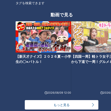
ピエロと呼ばれた息子
タグを検索できます
動画で見る
番組紹介
ドキュメンタリー
ピエロと呼ばれた息子
ドキュメンタリーやニュース特集をお届けします。
・受賞作品をはじめとしたドキュメンタリー
【新天才クイズ】２０２６夏～小学
【四国一周】軽トラ女子
・ディレクターが取材対象に迫った、テレビでは放送していない特
生の〇×バトル！
から下道で一周！グルメ
別版
イブ⑳
・ＣＢＣテレビ「チャント！」の特集を厳選して公開します。
（月～金 午後3時49分から午後7時 愛知・岐阜・三重で放送）
最新話の見逃し配信はこちら
2026/08/09 12:00
2026/
もっと見る