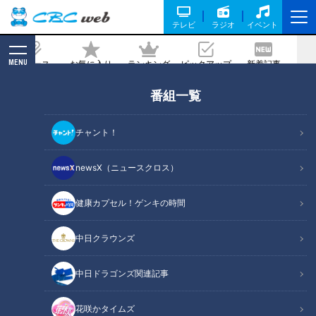
テレビ
ラジオ
イベント
MENU
ニュース
お気に入り
ランキング
ピックアップ
新着記事
CBC MAGAZINE
番組一覧
友人宅でバーベキュー！道化師様魚鱗癬
を知っている安心感とは。～定期配信型
チャント！
ドキュメンタリー「ピエロと呼ばれた息
子」第７１話
newsX（ニュースクロス）
2022/10/12 19:00
健康カプセル！ゲンキの時間
中日クラウンズ
中日ドラゴンズ関連記事
花咲かタイムズ