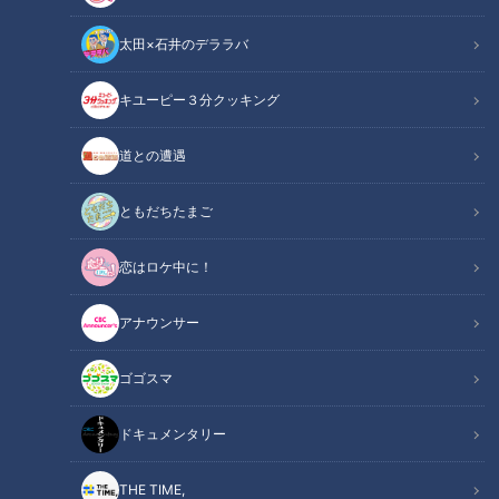
太田×石井のデララバ
キユーピー３分クッキング
ドキュメンタリー
道との遭遇
ピエロと呼ばれた息子
ともだちたまご
皮膚の難病『道化師様魚鱗癬』と闘う三重県松阪市の濵口賀久
恋はロケ中に！
くん（５）。
硬い皮膚に覆われていて、汗がうまくかけません。
アナウンサー
そのため、発熱しやすく、室内遊びが中心の生活です。
今回は夏休みの思い出編。暑い夏は外で遊ぶことを避けていま
ゴゴスマ
すが、日除けなどの対策を施してのバーベキューです。
ドキュメンタリー
魚鱗癬は皮膚が乾燥して、うろこ状になり、剥がれ落ちる病気
で、中でも道化師様魚鱗癬は症状が最も重く、国内では、30
THE TIME,