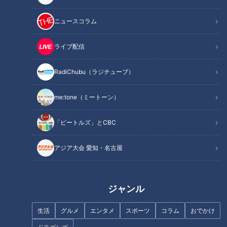
万人に1人と言われている難病です。この配信は、道化師様魚
鱗癬（どうけしようぎょりんせん）と闘う賀久くんを取材した
ニュースコラム
定期配信型ドキュメンタリーです。
ライブ配信
この記事の画像を見る
RadiChubu（ラジチューブ）
この記事を見たあなたへのおすすめ
me:tone（ミートーン）
「ビートルズ」とCBC
アジア大会 愛知・名古屋
もうすぐ３年生！大きくなって
入学前の心配事は？道化師様魚
剥がれる皮膚の量も…～配信型
鱗癬の賀久くんを知る・学ぶ…
ジャンル
ドキュメンタリー「ピエロと呼
定期配信型ドキュメンタリー特
ばれた息子」第１３４話
別編「ピエロと呼ばれた息子」
生活
グルメ
エンタメ
スポーツ
コラム
おでかけ