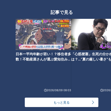
オススメ関連コンテンツ
記事で見る
【次の動画】片足でうまく立て
【前の動画】日光を避ける日々
ない…あなたは何秒立てる？月
…賀久くんのオモシロイままご
日本一平均年齢が若い！？移住者多
「心筋梗塞」生死の分か
１のリハビリの様子～定期配信
と編～定期配信型ドキュメンタ
数！不動産屋さんが選ぶ愛知住みた
は？…“夏の厳しい暑さ”
型ドキュメンタリー「ピエロと
リー「ピエロと呼ばれた息子」
い街ランキング1位は？
に！発症前のキケンなサ
呼ばれた息子」第７２話
第７０話
法
2026/08/09 08:03
2026/
【ピエロの父】笑いが絶えない
入学前の心配事は？道化師様魚
家族の日常…定期配信型ドキュ
鱗癬の賀久くんを知る・学ぶ…
もっと見る
メンタリー「ピエロと呼ばれた
定期配信型ドキュメンタリー特