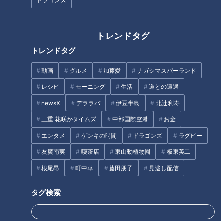
ドラゴンズ
トレンドタグ
20歳の魚鱗癬と闘う女性‥成人
自画像に変化が…５歳で自分の
トレンドタグ
式を迎えた今、思うこと～定期
病気を理解し始める「ピエロと
配信型ドキュメンタリー「ピエ
呼ばれた息子」第６６話
動画
グルメ
加藤愛
ナガシマスパーランド
ロと呼ばれた息子」第86話
レシピ
モーニング
生活
道との遭遇
newsX
デララバ
伊豆半島
北辻利寿
三重 花咲かタイムズ
中部国際空港
お金
エンタメ
ゲンキの時間
ドラゴンズ
ラグビー
難病・道化師様魚鱗癬と闘う父
生まれつき変形している手を自
と子の物語～定期配信型ドキュ
由に使いたい…家でもリハビリ
友廣南実
喫茶店
東山動植物園
板東英二
メンタリー「ピエロと呼ばれた
頑張ります！定期配信型ドキュ
根尾昂
町中華
藤田朋子
見逃し配信
息子」第75話
メンタリー「道化師様魚鱗癬」
タグ
第２４話
タグ検索
動画
ドキュメンタリー
WEB限定