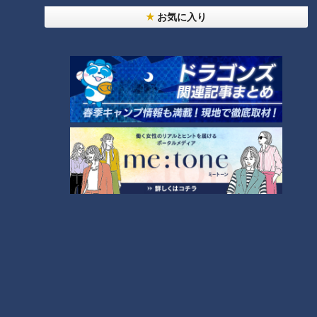
息子」第６８話
別編「ピエロと呼ばれた息子」
お気に入り
魚鱗癬と闘う仲間との交流…三
重と京都の“魚鱗癬の会”「ピエ
ロと呼ばれた息子」第６７話