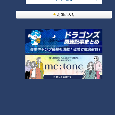
話
ー 第11話
お気に入り
“かゆみ”が出にくい菓子を道化
道化師様魚鱗癬と闘う親子 母
師様魚鱗癬の息子に…定期配信
親に講演会の依頼。マスク姿の
型ドキュメンタリー 第10話
息子も元気いっぱい！ ピエロと
呼ばれた息子 定期配信型ドキ
ュメンタリー 第9話
ピエロと呼ばれた息子の新たな
挑戦 定期配信型ドキュメンタ
リー 第8話