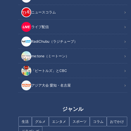
の姿は時に、痛々しい場合もあり、「ケガをしたのでは？」と
誤解されることも…。
ニュースコラム
配信には痛々しい画像も含まれていますが、
ライブ配信
道化師様魚鱗癬を知ってもらうきっかけになればと配信しま
す。
RadiChubu（ラジチューブ）
撮影：2021年4～6月
me:tone（ミートーン）
新型コロナウイルス対策として、一部映像をご両親に撮影頂き
「ビートルズ」とCBC
ました。
アジア大会 愛知・名古屋
この記事の画像を見る
この記事を見たあなたへのおすすめ
ジャンル
生活
グルメ
エンタメ
スポーツ
コラム
おでかけ