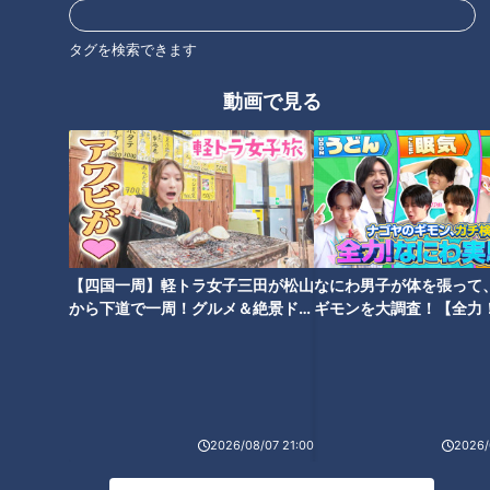
誰もが生きやすくなる世の中と
リアルすぎ！激似！バズる『ト
は…賀久くんから学ぶ配信型ド
イプードルおにぎり』今やブー
タグを検索できます
キュメンタリー「ピエロと呼ば
ムか！？
れた息子」第111話
動画で見る
タグ
動画
ドキュメンタリー
WEB限定
ピエロと呼ばれた息子
番組紹介
【四国一周】軽トラ女子三田が松山
なにわ男子が体を張って
から下道で一周！グルメ＆絶景ドラ
ギモンを大調査！【全力
イブ⑳
験部～ナゴヤのギモン、
ドキュメンタリー
～】
ピエロと呼ばれた息子
ドキュメンタリーやニュース特集をお届けします。
・受賞作品をはじめとしたドキュメンタリー
2026/08/07 21:00
2026/
・ディレクターが取材対象に迫った、テレビでは放送していない特
別版