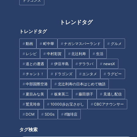
ドラゴンズ
トレンドタグ
魚鱗癬患者の“過ごしやすい１
ついに…アレが届きました！喜
日”編～定期配信型ドキュメンタ
ぶ賀久くん～定期配信型ドキュ
トレンドタグ
リー「ピエロと呼ばれた息子」
メンタリー「ピエロと呼ばれた
第87話
息子」第88話
動画
町中華
ナガシマスパーランド
グルメ
レシピ
中村彩賀
北辻利寿
生活
道との遭遇
伊豆半島
デララバ
newsX
チャント！
ドラゴンズ
エンタメ
ラグビー
ピエロと呼ばれた息子の新たな
【ピエロの父】笑いが絶えない
中部国際空港
北辻利寿の日本はじめて物語
挑戦 定期配信型ドキュメンタ
家族の日常…定期配信型ドキュ
夏目みな美
板東英二
藤田朋子
見逃し配信
リー 第8話
メンタリー「ピエロと呼ばれた
息子」第６８話
鷲見玲奈
10000歩お宝さがし
CBCアナウンサー
DCM
SDGs
if珈琲店
タグ検索