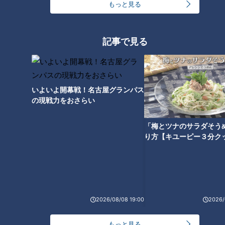
もっと見る
・ＣＢＣテレビ「チャント！」の特集を厳選して公開します。
（月～金 午後3時49分から午後7時 愛知・岐阜・三重で放送）
最新話の見逃し配信はこちら
記事で見る
いよいよ開幕戦！名古屋グランパス
の現戦力をおさらい
オススメ関連コンテンツ
「梅とツナのサラダそう
り方【キユーピー３分ク
【次の動画】【ピエロの父】と
【前の動画】ピエロと呼ばれた
うちゃんが寝かしつけ 魚鱗癬の
息子がドラムに挑戦！ 道化師様
2026/08/08 19:00
2026/
息子に寄り添う育児日記定期配
魚鱗癬の男の子 １歳の頃の映像
信型ドキュメンタリー 第１３
も 定期配信型ドキュメンタリ
もっと見る