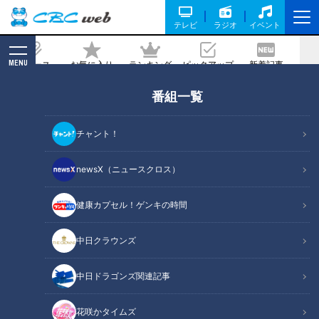
テレビ
ラジオ
イベント
MENU
ニュース
お気に入り
ランキング
ピックアップ
新着記事
CBC MAGAZINE
番組一覧
きょうは歌って踊ります！ ピエロと呼ば
れた息子 定期配信型ドキュメンタリー
チャント！
第12話
newsX（ニュースクロス）
2021/06/16 19:00
健康カプセル！ゲンキの時間
中日クラウンズ
中日ドラゴンズ関連記事
花咲かタイムズ