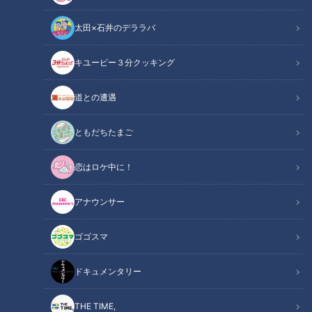
太田×石井のデララバ
キユーピー３分クッキング
ドキュメンタリー
ピエロと呼ばれた息子
道との遭遇
国内では、30万人に1人と言われる皮膚の難病「道化師様魚鱗
ともだちたまご
癬」（どうけしようぎょりんせん）。
恋はロケ中に！
この配信は、道化師様魚鱗癬と闘う４歳の男の子を追ったドキ
ュメンタリーです。
アナウンサー
定期配信は、今回が第１２話。道化師様魚鱗癬の症状の１つを
ゴゴスマ
紹介します。
道化師様魚鱗癬は、全身の皮膚が魚の鱗のように固くなり剥が
ドキュメンタリー
れ落ちます。
『頭皮』も同様で、毛根ごと剥がれ落ちることがあります。そ
THE TIME,