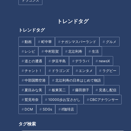
『悪い女』鶴田真由（スジナ
『教師失格』山本浩司（スジナ
ドラゴンズ
シ）
シ）
トレンドタグ
トレンドタグ
動画
町中華
ナガシマスパーランド
グルメ
「こんなときなんて言う？」子
「たこ焼き 紅しょうがタルタル
レシピ
中村彩賀
北辻利寿
生活
どものためになる“しかり方”
のせ」の作り方【キユーピー３
道との遭遇
伊豆半島
デララバ
newsX
分クッキング】
チャント！
ドラゴンズ
エンタメ
ラグビー
タグ
中部国際空港
北辻利寿の日本はじめて物語
夏目みな美
板東英二
藤田朋子
見逃し配信
動画
ドキュメンタリー
WEB限定
鷲見玲奈
10000歩お宝さがし
CBCアナウンサー
ピエロと呼ばれた息子
DCM
SDGs
if珈琲店
番組紹介
タグ検索