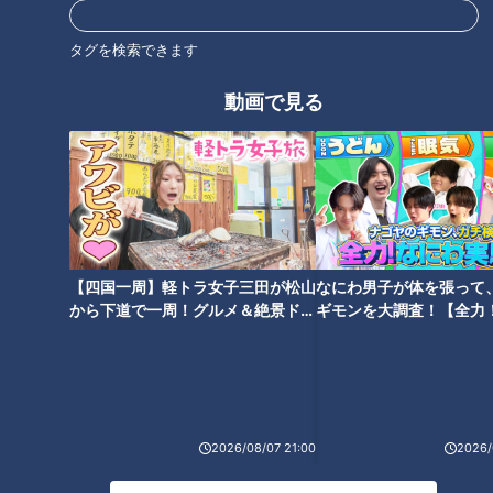
ドキュメンタリー
ピエロと呼ばれた息子
タグを検索できます
ドキュメンタリーやニュース特集をお届けします。
動画で見る
・受賞作品をはじめとしたドキュメンタリー
・ディレクターが取材対象に迫った、テレビでは放送していない特
別版
・ＣＢＣテレビ「チャント！」の特集を厳選して公開します。
（月～金 午後3時49分から午後7時 愛知・岐阜・三重で放送）
最新話の見逃し配信はこちら
【四国一周】軽トラ女子三田が松山
なにわ男子が体を張って
から下道で一周！グルメ＆絶景ドラ
ギモンを大調査！【全力
イブ⑳
験部～ナゴヤのギモン、
～】
オススメ関連コンテンツ
2026/08/07 21:00
2026/