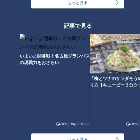
もっと見る
記事で見る
【次の動画】ピエロの母「私は
【前の動画】【ピエロと呼ばれ
何を産んだの？」当時といまの
た息子】太陽の下では20分が限
想いは…定期配信型ドキュメン
界…でも外で遊びます！ 定期
タリー 第7話
配信型ドキュメンタリー
いよいよ開幕戦！名古屋グランパス
の現戦力をおさらい
「梅とツナのサラダそう
り方【キユーピー３分ク
魚鱗癬は日光NG 発汗できず平
ピエロと呼ばれた息子 ３０万
熱も高め…でも外で遊びたい
人に１人の難病・道化師様魚鱗
「ピエロと呼ばれた息子」定期
癬とは
配信型ドキュメンタリー
2026/08/08 19:00
2026/
もっと見る