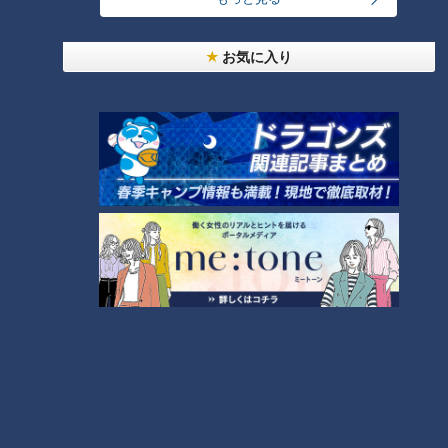
ピエロと呼ばれた息子のため
に 配信に込めた両親の想い
お気に入り
ランキング
RANKING
24時間
週間
月間