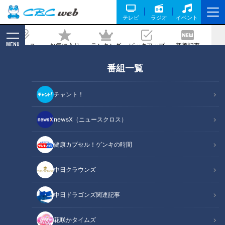
テレビ
ラジオ
イベント
MENU
ニュース
お気に入り
ランキング
ピックアップ
新着記事
CBC MAGAZINE
番組一覧
ピエロと呼ばれた息子（未公開映像）カ
メラ撮影初日の様子 定期配信型ドキュ
チャント！
メンタリー第6話
newsX（ニュースクロス）
2021/05/05 13:00
健康カプセル！ゲンキの時間
中日クラウンズ
中日ドラゴンズ関連記事
花咲かタイムズ