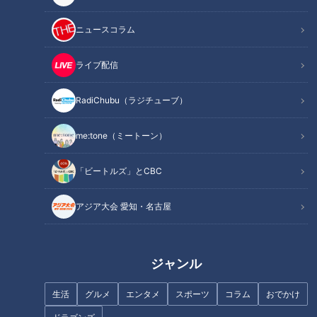
この記事の画像を見る
ニュースコラム
ライブ配信
この記事を見たあなたへのおすすめ
RadiChubu（ラジチューブ）
me:tone（ミートーン）
「ビートルズ」とCBC
『明日、地球が終わるなら』橋
“義眼少女”「障害者と健常者の
本愛（スジナシ）
はざま」で悩み続け‥選んだ道
アジア大会 愛知・名古屋
はYouTuber
ジャンル
生活
グルメ
エンタメ
スポーツ
コラム
おでかけ