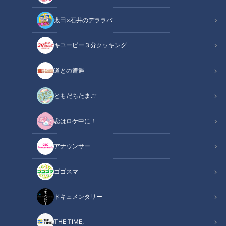
太田×石井のデララバ
キユーピー３分クッキング
ドキュメンタリー
ピエロと呼ばれた息子
道との遭遇
ご覧いただくのは、撮影初日の様子です。
ともだちたまご
道化師様魚鱗癬を多くの方に知ってもらいたいというご両親の
恋はロケ中に！
願いから取材が始まりました。賀久くんは当時３歳。カメラマ
アナウンサー
ンとは、初対面でしたが、元気な姿をカメラの前でも見せてく
れました。
ゴゴスマ
撮影：2020年３月～4月
ドキュメンタリー
ＣＢＣテレビ「チャント！」 月～金 午後3時49分から午後
7時 愛知・岐阜・三重で放送中
THE TIME,