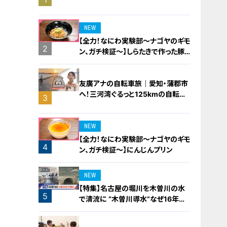
橋梁とは？未公開の道3選
NEW
【全力！なにわ実験部～ナゴヤのギモ
2
ン、ガチ検証～】しらたきで作った豚
バラミンチの油そば
友廣アナの自転車旅｜愛知・蒲郡市
へ！三河湾ぐるっと125kmの自転車
3
旅！【チャント！特集】
NEW
【全力！なにわ実験部～ナゴヤのギモ
4
ン、ガチ検証～】にんじんプリン
NEW
【特集】名古屋の堀川を木曽川の水
5
で清流に “木曽川導水”なぜ16年ぶ
り？【newsX】