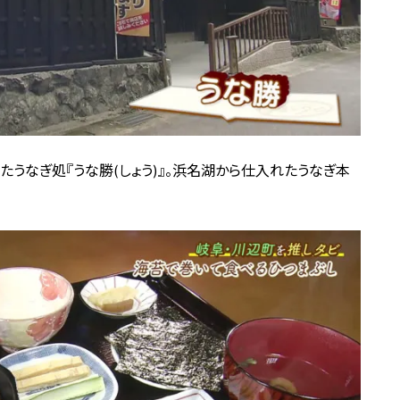
たうなぎ処『うな勝(しょう)』。浜名湖から仕入れたうなぎ本