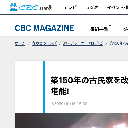
テレビ
ラジオ
イベント・
CBC MAGAZINE
番組一覧
ジ
ホーム
花咲かタイムズ
週末ジャーニー 推しタビ
築150年
築150年の古民家を
堪能!
2020/10/16 16:00