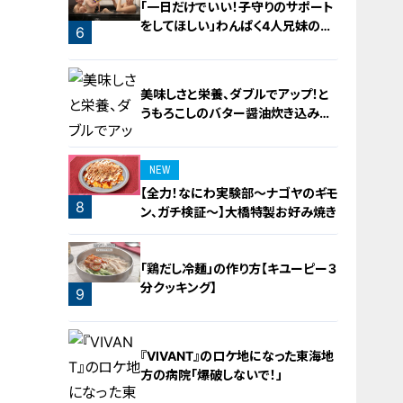
「一日だけでいい！子守りのサポート
をしてほしい」わんぱく4人兄妹の子
6
守りをお助け！
美味しさと栄養、ダブルでアップ！と
うもろこしのバター醤油炊き込みご
飯
NEW
【全力！なにわ実験部～ナゴヤのギモ
8
ン、ガチ検証～】大橋特製お好み焼き
7
「鶏だし冷麺」の作り方【キユーピー３
分クッキング】
9
『VIVANT』のロケ地になった東海地
方の病院「爆破しないで！」