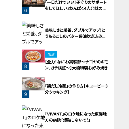
「一日だけでいい！子守りのサポート
をしてほしい」わんぱく4人兄妹の子
6
守りをお助け！
美味しさと栄養、ダブルでアップ！と
うもろこしのバター醤油炊き込みご
飯
NEW
【全力！なにわ実験部～ナゴヤのギモ
8
ン、ガチ検証～】大橋特製お好み焼き
7
「鶏だし冷麺」の作り方【キユーピー３
分クッキング】
9
『VIVANT』のロケ地になった東海地
方の病院「爆破しないで！」