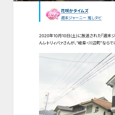
花咲かタイムズ
週末ジャーニー 推しタビ
2020年10月10日(土)に放送された『週
んレトリィバァさんが、“岐阜・川辺町”なら