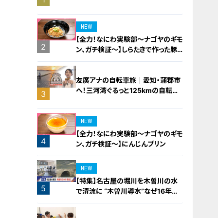
橋梁とは？未公開の道3選
NEW
【全力！なにわ実験部～ナゴヤのギモ
2
ン、ガチ検証～】しらたきで作った豚
バラミンチの油そば
友廣アナの自転車旅｜愛知・蒲郡市
へ！三河湾ぐるっと125kmの自転車
3
旅！【チャント！特集】
NEW
【全力！なにわ実験部～ナゴヤのギモ
4
ン、ガチ検証～】にんじんプリン
NEW
【特集】名古屋の堀川を木曽川の水
5
で清流に “木曽川導水”なぜ16年ぶ
り？【newsX】