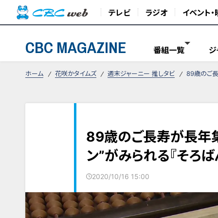
テレビ
ラジオ
イベント・
CBC MAGAZINE
番組一覧
ジ
ホーム
花咲かタイムズ
週末ジャーニー 推しタビ
89歳のご
89歳のご長寿が長年
ン”がみられる『そろば
2020/10/16 15:00