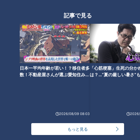
仕上げにせっけんの表面をカットし、ラップを巻くことで湿気
記事で見る
が保てるので、持ちが良くなりますよ。みなさんもぜひ、世界
でひとつだけの宝石せっけんを作ってみてくださいね。
＜店舗情報＞
りくる 杉浦茉矢(まや)
住所:愛知県西尾市一色町
日本一平均年齢が若い！？移住者多
「心筋梗塞」生死の分か
電話:090-7603-0372
数！不動産屋さんが選ぶ愛知住みた
は？…“夏の厳しい暑さ”
い街ランキング1位は？
に！発症前のキケンなサ
※ 記事の情報は放送日時点のものです。最新の情報は店舗へご
法
確認ください。
※ 新型コロナウィルスによる臨時休業や、営業時間短縮の可能
性があります。詳細は店舗へ確認ください。
2026/08/09 08:03
2026/
もっと見る
この記事の画像を見る