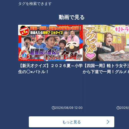
タグを検索できます
こちらは渚さんの作品。ガンバレルーヤの2人をイメージして
作ったそう。黄色とピンクの華やかさが、明るい2人にぴった
動画で見る
りです。
【新天才クイズ】２０２６夏～小学
【四国一周】軽トラ女子
生の〇×バトル！
から下道で一周！グルメ
イブ⑳
2026/08/09 12:00
2026/
一方、こちらは誠子さんの作品。老舗の京都の和菓子屋さんの
水菓子をイメージして作ったのだとか。透明感があり、涼しげ
もっと見る
でおいしそうに見えます。