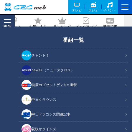
テレビ
ラジオ
イベント
MENU
ニュース
お気に入り
ランキング
ピックアップ
新着記事
CBC MAGAZINE
番組一覧
手洗いが楽しくなる!まるで 宝石のよう
なせっけんとは!?
チャント！
2020/07/17 15:00
2020年7月11日放送
newsX（ニュースクロス）
健康カプセル！ゲンキの時間
中日クラウンズ
中日ドラゴンズ関連記事
花咲かタイムズ