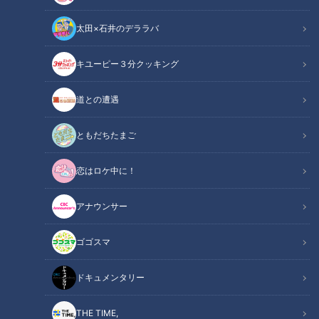
太田×石井のデララバ
花咲かタイムズ
キユーピー３分クッキング
週末ジャーニー 推しタビ
道との遭遇
2020年7月11日(土)に放送された『週末ジャーニー 推しタビ』
では、尼神インターの2人が“愛知・西尾市”をリモート推しタ
ともだちたまご
ビしました!
恋はロケ中に！
人気のワークショップ“宝石せっけん作り”
アナウンサー
ゴゴスマ
ドキュメンタリー
THE TIME,