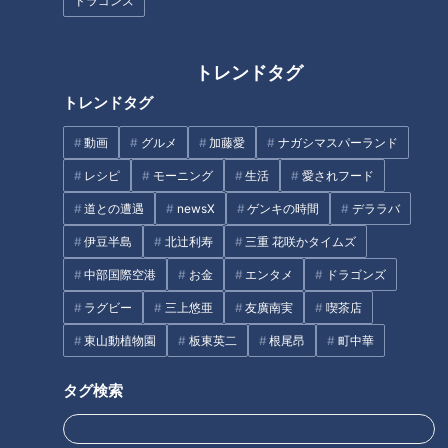
ドラゴンズ
トレンドタグ
2人も、リモートで宝石せっけん作りを体験してみました。
トレンドタグ
色や香りが選べ、溶かしたせっけんを冷やし固めて形を作るだ
動画
グルメ
加藤愛
ナガシマスパーランド
けなので、とっても簡単ですよ。
レシピ
モーニング
生活
愛されフード
道との遭遇
newsX
ゲンキの時間
デララバ
伊豆半島
北辻利寿
三重 花咲かタイムズ
中部国際空港
お金
エンタメ
ドラゴンズ
ラグビー
三上悠亜
友廣南実
喫茶店
東山動植物園
板東英二
根尾昂
町中華
タグ検索