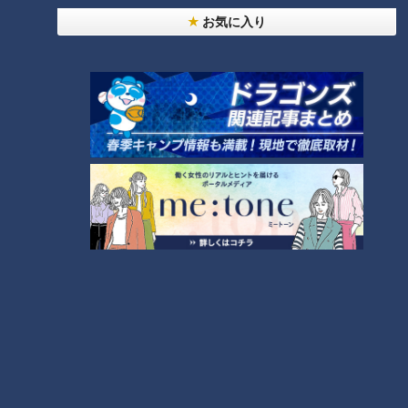
この記事を見たあなたへのおすすめ
お気に入り
パワーをもらいに座敷わらしの
気になる他人のお買い物！高級
里へ！しかし大波乱が！？
スーパーのお客さんは何を買
う！？シナモンシュガーで簡単
スイーツ作り！？
新緑を満喫できる“絶景ブラン
ゲームクリエイター・マヂラブ
コ”！？毎日クリスマス気分にな
野田も脱帽！ 野田ゲーにスカ
れるツリーハウスも…東海の最
ウトか！？ 愛知県屈指の進学
新“絶景スポット”とは
校『滝学園』先進技術研究部に