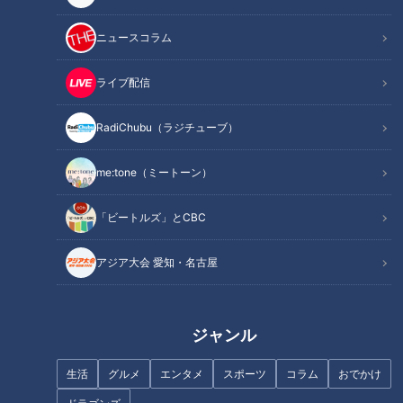
ニュースコラム
ライブ配信
RadiChubu（ラジチューブ）
『cafeいろのわ』を中心に、さまざまな体験や、ハンドメイド
作品などを販売しているイベント『ワンカラーショップ』。
me:tone（ミートーン）
なかでも人気なのは、『りくる』が開催する『宝石せっけんワ
ークショップ』(1個500円～)。
「ビートルズ」とCBC
アジア大会 愛知・名古屋
ジャンル
生活
グルメ
エンタメ
スポーツ
コラム
おでかけ