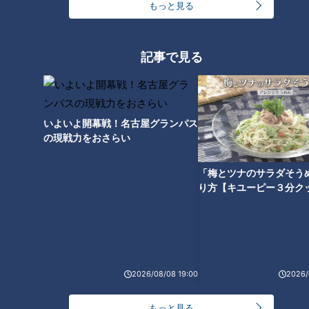
もっと見る
記事で見る
いよいよ開幕戦！名古屋グランパス
の現戦力をおさらい
「梅とツナのサラダそう
「溜池表通りの森永商店1900年以降」提供：森永製菓株式会社
り方【キユーピー３分ク
森永さんは、東京の溜池に「森永西洋菓子製造所」を創業し
た。わずか２坪の工場には、手作りのコークス釜や米国から持
ち帰った菓子作りの機械が、ところ狭しと並べられた。当時の
日本で、西洋菓子の製造法を習得している日本人はほとんどい
2026/08/08 19:00
2026/
なかった。森永さんは、マシュマロ、キャラメル、キャンディ
ー、そしてチョコレートクリームなどを作り始めたが、「西洋
もっと見る