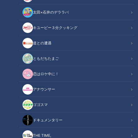
太田×石井のデララバ
キユーピー３分クッキング
「ダース＜ミルク＞」提供：森永製菓株式会社
道との遭遇
ニュースコラム
東西南北論説風
ともだちたまご
チョコレートはカカオ豆から作られる。もともとはアメリカ大
恋はロケ中に！
陸の先住民族が、カカオ豆を粉末にして溶かし、唐辛子などス
パイスを加えて滋養強壮の薬として飲んでいたと伝えられる。
アナウンサー
１６世紀に探検家コロンブスが、カカオ豆をスペインに持ち帰
ゴゴスマ
った。砂糖などを加えて固めることによって、ヨーロッパで
「チョコレート」という菓子が生まれた。日本には、江戸時代
ドキュメンタリー
に長崎の出島に、オランダ人によって持ち込まれた。“珍しい
食べ物”として、ほとんど食べられることはなかったという。
THE TIME,