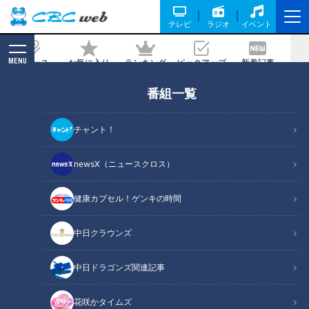
テレビ
ラジオ
イベント
MENU
ニュース
お気に入り
ランキング
ピックアップ
新着記事
CBC MAGAZINE
番組一覧
国産のミルクチョコレート作りにかけた
大いなる夢！その誕生の歴史を歩む
チャント！
2023/02/21 10:40
newsX（ニュースクロス）
健康カプセル！ゲンキの時間
中日クラウンズ
中日ドラゴンズ関連記事
花咲かタイムズ