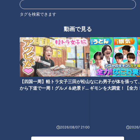
タグを検索できます
「西洋のお菓子を日本に広めることができるのは自分しかいな
い」
動画で見る
【四国一周】軽トラ女子三田が松山
なにわ男子が体を張って
から下道で一周！グルメ＆絶景ドラ
ギモンを大調査！【全力
イブ⑳
験部～ナゴヤのギモン、
～】
2026/08/07 21:00
2026/