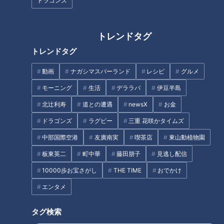
ドラゴンズ
トレンドタグ
トレンドタグ
動画
ナガシマスパーランド
レシピ
グルメ
モーニング
生活
デララバ
伊豆半島
北辻利寿
道との遭遇
newsX
お金
ドラゴンズ
ラグビー
三重 花咲かタイムズ
中部国際空港
友廣南実
喫茶店
東山動植物園
板東英二
町中華
藤田朋子
見逃し配信
10000歩お宝さがし
THE TIME
おでかけ
「創業者・森永太一郎さん」提供：森永製菓株式会社
エンタメ
明治時代の後半、１８９９年（明治３２年）、ひとりの男性が
米国から帰国した。森永太一郎（もりなが・たいちろう）さ
タグ検索
ん。１１年間にわたって、西洋菓子を学んできた。