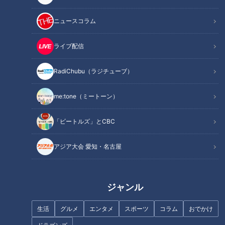
ニュースコラム
ライブ配信
RadiChubu（ラジチューブ）
me:tone（ミートーン）
「ビートルズ」とCBC
アジア大会 愛知・名古屋
ジャンル
生活
グルメ
エンタメ
スポーツ
コラム
おでかけ