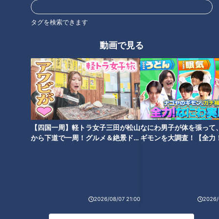
タグを検索できます
動画で見る
CBCテレビ：画像 『チャント！』
【四国一周】軽トラ女子三田が松山
なにわ男子が体を張って
「弾劾」制度は日本にもあります。裁判官に対し裁判官弾劾裁
から下道で一周！グルメ＆絶景ドラ
ギモンを大調査！【全力
イブ⑳
験部～ナゴヤのギモン、
判所が行うもの、これは日本国憲法で定められています。もう
～】
ひとつは、国家公務員法によるもので、人事院の人事官に対し
最高裁判所が行うものです。いずれも罷免を伴う処罰です。米
国の場合は、この弾劾の対象に大統領や副大統領も含まれてい
2026/08/07 21:00
2026/
て、「下院が訴追、上院が裁判を開く」制度になっています。