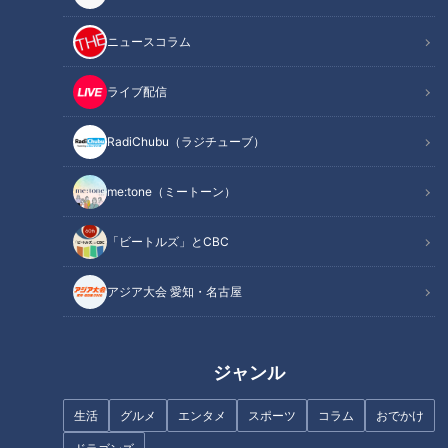
民衆を煽ったトランプ氏
日米「弾劾」の違いは？
ニュースコラム
歴代大統領の「弾劾」は？
上院のカギは共和党が握る
ライブ配信
前大統領への弾劾の意味とは？
現地発「すでに“過去の人”？」
RadiChubu（ラジチューブ）
オススメ関連コンテンツ
me:tone（ミートーン）
民衆を煽ったトランプ氏
「ビートルズ」とCBC
アジア大会 愛知・名古屋
ジャンル
生活
グルメ
エンタメ
スポーツ
コラム
おでかけ