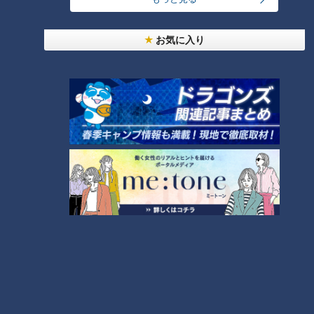
という権力乱用などについてです。それ以前の大統領の訴追は
2人だけ。アンドルー・ジョンソン大統領は政治的に対立して
お気に入り
いた陸軍長官を解任した問題で、またビル・クリントン大統領
はホワイトハウス実習生との不倫問題をもみ消した問題で、そ
れぞれ弾劾訴追されました。今回のことでトランプ氏は、2回
も弾劾訴追を受けた初めての大統領となりました。過去3つの
ケースはいずれも上院での弾劾裁判で無罪。さて今回はどうな
るのでしょうか？
上院のカギは共和党が握る