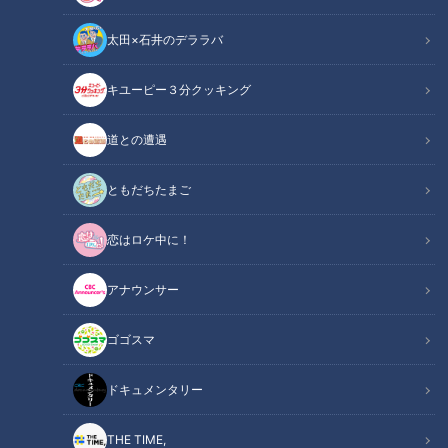
太田×石井のデララバ
CBCテレビ：画像 『チャント！』
キユーピー３分クッキング
ニュースコラム
チャント！「暮らしに役立つ！ニュース用語講座」
道との遭遇
【CBCテレビ チャント！論説室コーナー】
ともだちたまご
※2月8日放送の『チャント！』～暮らしに役立つ！ニュース用
恋はロケ中に！
語講座～に基づく原稿内容です
アナウンサー
バイデン新政権がスタートしたアメリカ合衆国ですが、前政権
からの難題も数多く残っています。そのひとつ、前大統領ドナ
ゴゴスマ
ルド・トランプ氏の弾劾裁判がスタートします。
ドキュメンタリー
INDEX
THE TIME,