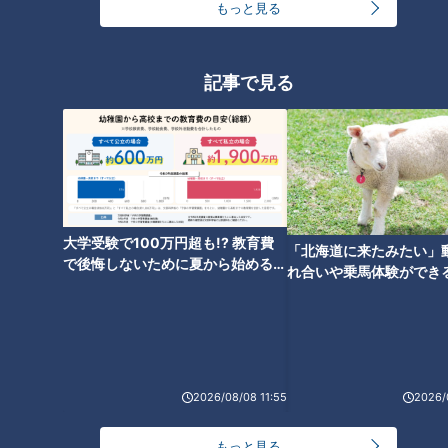
もっと見る
歴代大統領の「弾劾」は？
記事で見る
大学受験で100万円超も!? 教育費
「北海道に来たみたい」
で後悔しないために夏から始めるお
れ合いや乗馬体験ができ
金の準備術とは
ススメ！不動産屋さんが
とは
CBCテレビ：画像 『チャント！』
実はトランプ氏は、過去に一度、弾劾訴追されています。
2026/08/08 11:55
2026/
2019年のことで、ウクライナへの軍事支援の代わりに、対立
する民主党のバイデン氏（現大統領）に関する調査を依頼した
もっと見る