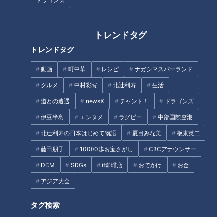
ドラゴンズ
トレンドタグ
CBCテレビ：画像 『チャント！』
トレンドタグ
米国の歴史の1ページに大きな傷跡を残した2021年1月6日の連
動画
町中華
レシピ
ナガシマスパーランド
邦議会議事堂への乱入事件。この日は大統領選の結果を確定さ
グルメ
中村彩賀
北辻利寿
生活
せる上下両院の合同会議が開かれていました。トランプ氏は自
道との遭遇
newsX
チャント！
ドラゴンズ
らの支持者たちを前に演説し、敗北した大統領選への批判を繰
り返した上で、こう叫びました。「さあ、議事堂へ行こう」。
伊豆半島
エンタメ
ラグビー
中部国際空港
押し寄せた人々によって議事堂は一時占拠され、複数の死者が
北辻利寿の日本はじめて物語
夏目みな美
板東英二
出る事態となりました。その後、下院はトランプ氏が「民衆を
藤田朋子
10000歩お宝さがし
CBCアナウンサー
扇動した」として弾劾訴追したのです。
DCM
SDGs
if珈琲店
おでかけ
お金
アジア大会
日米「弾劾」の違いは？
タグ検索