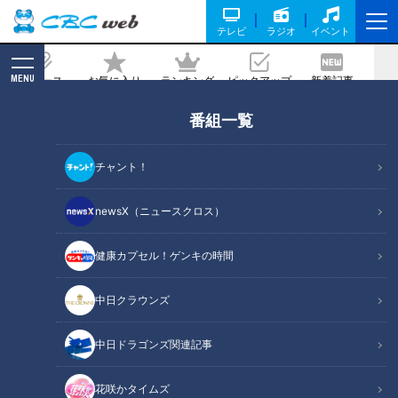
テレビ
ラジオ
イベント
MENU
ニュース
お気に入り
ランキング
ピックアップ
新着記事
CBC MAGAZINE
番組一覧
絶体絶命？いや意気軒高？トランプ前大
統領を裁く「弾劾」の行方
チャント！
2021/02/10 10:40
newsX（ニュースクロス）
健康カプセル！ゲンキの時間
中日クラウンズ
中日ドラゴンズ関連記事
花咲かタイムズ