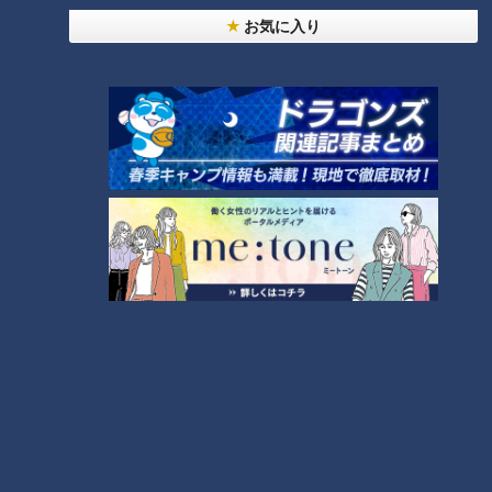
過去の就任式では、いろいろなエピソードがありました。
お気に入り
初代のワシントン大統領は、史上最も短いスピーチで知られて
います。1793年2期目の就任式、演説はわずか135の単語でし
た。1949年、ハリー・トルーマン大統領の2期目は就任式が初
めてテレビで中継されました。インターネットで初めて中継さ
れたのは、ビル・クリントン大統領、1997年の就任式でし
た。そして、今回のバイデン新大統領の就任式でも、初めての
ことが予定されています。それは初のバーチャルパレードで
す。
新しく就任した大統領は、連邦議会議事堂からホワイトハウス
まで華やかなパレードを行いますが、今回は新型コロナ禍の真
っ最中。沿道に人々が集まる“密”を避け、感染拡大を防止する
ため、今回はインターネットによるバーチャルパレードとし
て、実行委員会では人々に集まらないよう呼びかけています。
トランプ大統領は異例の「欠席」