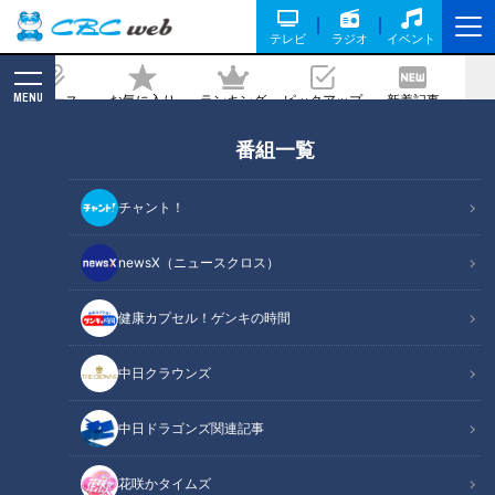
テレビ
ラジオ
イベント
MENU
ニュース
お気に入り
ランキング
ピックアップ
新着記事
CBC MAGAZINE
番組一覧
米大統領の就任式は新型コロナとデモ厳
戒態勢で異例づくしの船出
チャント！
2021/01/20 11:00
newsX（ニュースクロス）
健康カプセル！ゲンキの時間
中日クラウンズ
中日ドラゴンズ関連記事
花咲かタイムズ