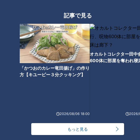
ると、たしかに就任までの時間がある程度必要だったかもしれ
記事で見る
ません。
就任式にはこんな歴史も？
オカルトコレクター田中
600体に部屋を奪われ寝
下？
「かつおのカレー竜田揚げ」の作り
方【キユーピー３分クッキング】
2026/08/06 18:00
2026/
CBCテレビ：画像 『チャント！』
もっと見る