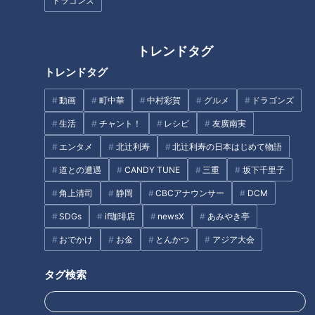
ドラゴンズ
CBCテレビ：画像 『チャント！』
トレンドタグ
アメリカ大統領の任期は、合衆国憲法修正第20条によって
トレンドタグ
「投票翌年の1月20日正午」からと定められています。4年に1
度、首都ワシントンの連邦議会議事堂前を会場に、大統領就任
動画
町中華
中村彩賀
グルメ
ドラゴンズ
式が行われます。新大統領の就任を国内外に示す“お披露目”が
生活
チャント！
レシピ
友廣南実
目的であり、ここで新大統領が行う「就任宣誓」は法律で定め
エンタメ
北辻利寿
北辻利寿の日本はじめて物語
られた義務でもあります。
道との遭遇
CANDY TUNE
三重
坂下千里子
角上清司
静岡
CBCアナウンサー
DCM
なぜ「1月20日」になった？
SDGs
if珈琲店
newsX
あみやき亭
おでかけ
お金
とんかつ
アジア大会
タグ検索