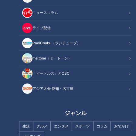
なぜ「1月20日」になった？
就任式にはこんな歴史も？
ニュースコラム
トランプ大統領は異例の「欠席」
新大統領を待つ沢山の課題
ライブ配信
オススメ関連コンテンツ
RadiChubu（ラジチューブ）
大統領就任式とは？
me:tone（ミートーン）
「ビートルズ」とCBC
アジア大会 愛知・名古屋
ジャンル
生活
グルメ
エンタメ
スポーツ
コラム
おでかけ