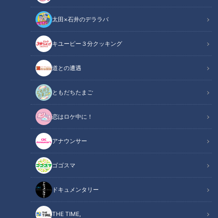
太田×石井のデララバ
CBCテレビ：画像 『チャント！』
キユーピー３分クッキング
ニュースコラム
チャント！「暮らしに役立つ！ニュース用語講座」
道との遭遇
【CBCテレビ チャント！論説室コーナー】
ともだちたまご
※1月18日放送の『チャント！』～暮らしに役立つ！ニュース
恋はロケ中に！
用語講座～に基づく原稿内容です
アナウンサー
アメリカ合衆国の第46代大統領に決まったジョー・バイデン
氏の就任式が、1月20日にワシントンで行われます。
ゴゴスマ
INDEX
ドキュメンタリー
大統領就任式とは？
THE TIME,