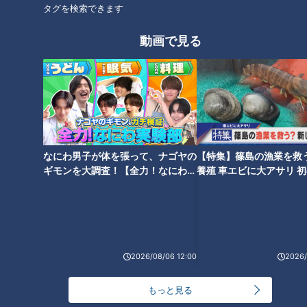
タグを検索できます
動画で見る
CBCテレビ：画像 『チャント！』
この大統領就任式、初代のジョージ・ワシントン大統領の
1789年は4月30日でした。その後、3月に繰り上げられました
が、現在の「1月20日」になったのは、フランクリン・ルーズ
なにわ男子が体を張って、ナゴヤの
【特集】篠島の漁業を救
ギモンを大調査！【全力！なにわ実
養殖 車エビに大アサリ 
ベルト大統領の2期目、1937年でした。なぜ大幅に早まったの
験部～ナゴヤのギモン、ガチ検証
【newsX】
か？
～】
それは1929年に起きた世界大恐慌です。世界経済に暗い影を
落とした大恐慌に対し、早急に政策を打ち出す必要があったた
めです。それでも、11月3日の投票から2か月以上も経つ「1月
2026/08/06 12:00
2026/
20日」の就任、時間がたっぷりありそうに思いますが、この
期間は準備期間として必要とのこと。敗れたトランプ大統領が
もっと見る
「選挙は無効だ」と法廷闘争を仕掛けた今回のような事態があ