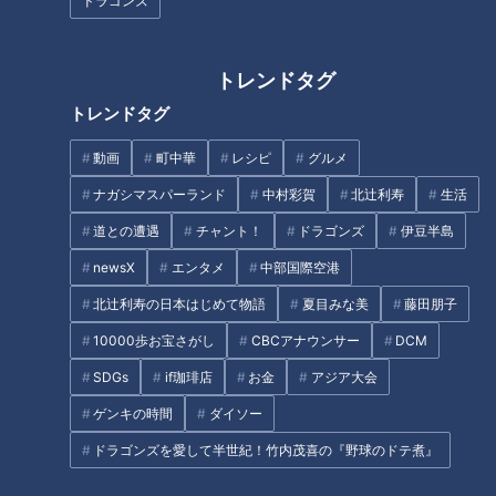
ドラゴンズ
熊野古道 世界遺産を補修体験！
未来につなぐ三重観光ツアー
トレンドタグ
タグ
トレンドタグ
動画
生活
チャント！
三重
小林よしひさ
動画
町中華
レシピ
グルメ
ナガシマスパーランド
中村彩賀
北辻利寿
生活
番組紹介
道との遭遇
チャント！
ドラゴンズ
伊豆半島
チャント！
newsX
エンタメ
中部国際空港
「よしお兄さんのもっと“みえ”推し！」動画
北辻利寿の日本はじめて物語
夏目みな美
藤田朋子
身近な生活情報から芸能、どこよりも詳しい天気情報などなど、東
10000歩お宝さがし
CBCアナウンサー
DCM
海3県にとことん寄り添う新しい報道・情報番組。毎週月～金曜 午
SDGs
if珈琲店
お金
アジア大会
後3:49～5:50放送（金曜は午後4:50～5:50放送）。
ゲンキの時間
ダイソー
ホームページ
ドラゴンズを愛して半世紀！竹内茂喜の『野球のドテ煮』
番組サイト