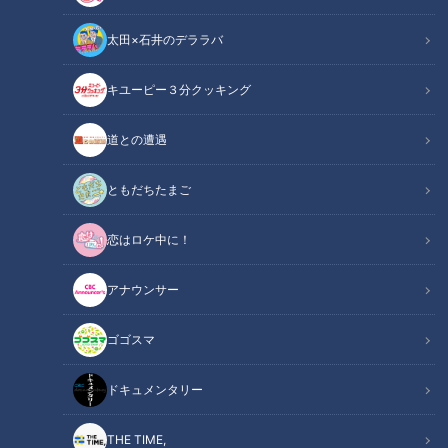
太田×石井のデララバ
動画配信期限
2027年3月31日（水）23:59まで
キユーピー３分クッキング
チャント！
道との遭遇
「よしお兄さんのもっと“みえ”推し！」動画
ともだちたまご
子どもの頃の夢は忍者になること！？
そんなよしお兄さんが新施設で忍者修行に挑戦。
恋はロケ中に！
さらに忍者もびっくりするような伊賀流料理を攻略します。
アナウンサー
この記事の画像を見る
ゴゴスマ
この記事を見たあなたへのおすすめ
ドキュメンタリー
THE TIME,