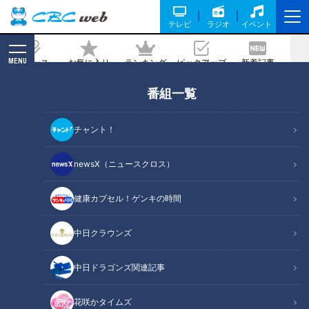
テレビ
ラジオ
イベント
MENU
ニュース
お気に入り
ランキング
ピックアップ
新着記事
CBC MAGAZINE
番組一覧
秘伝！伊賀流忍者の修行体験 忍のテーマ
パーク 万川集海
チャント！
2026/01/14 17:01
2026年1月14日放送
newsX（ニュースクロス）
健康カプセル！ゲンキの時間
中日クラウンズ
中日ドラゴンズ関連記事
花咲かタイムズ