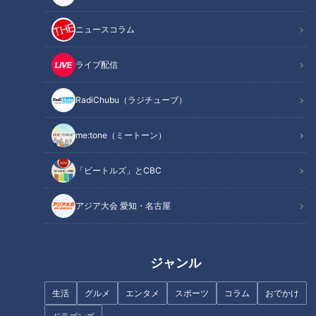
ニュースコラム
回転寿司マニア厳選！この冬食
漁師直伝の「アサリ料理」フル
ライブ配信
べたい東海地方の極上ネタを実
コースを大公開！今が旬のアサ
食レポート
リをもっとおいしく楽しむレシ
RadiChubu（ラジチューブ）
ピ＆長期保存方法を紹介
me:tone（ミートーン）
「ビートルズ」とCBC
三重まるごと自然体験 VISONで
東京の味仙マニアが語る！東京
アジア大会 愛知・名古屋
木と森を体験・体感！
＆名古屋“味仙の楽しみ方”
ジャンル
何かが隠れてる？道の駅 いがの
生活
グルメ
エンタメ
スポーツ
コラム
おでかけ
名物「忍者ソフト」