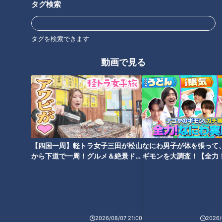
タグ検索
タグを検索できます
オススメ関連コンテンツ
動画で見る
【四国一周】軽トラ女子三田が松山
なにわ男子が体を張って
から下道で一周！グルメ＆絶景ドラ
ギモンを大調査！【全力
イブ⑳
験部～ナゴヤのギモン、
～】
ランキング
RANKING
2026/08/07 21:00
2026/