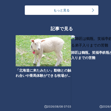
24時間
週間
月間
もっと見る
ゴスペラーズ酒井雄二が語る、音頭とあんこの魅力
記事で見る
中村彩賀の10000歩お宝さがし｜グルメ＆名所！
雨の三重・四日市市でお宝探し【チャント！特集】
2
師匠は鶴瓶。笑福亭鉄瓶
入りまでの苦難
1
「豆腐と天かすの卵とじ丼」の作り方【キユーピー
「北海道に来たみたい」動物との触
３分クッキング】
3
れ合いや乗馬体験ができる牧場がオ
ススメ！不動産屋さんが住みたい街
とは
汗をかかないと熱中症のリスクあり！汗をかきにく
い人はどうしたらいいの？
4
2026/08/08 07:03
2026/