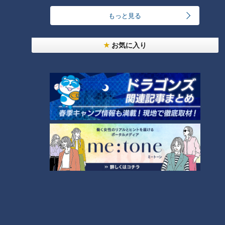
急逝木下雄がハマの夜空に降らせた涙雨 侍・井端
コーチが今だから明かす“ドラ大野雄起用法”秘話
もっと見る
5
お気に入り
日本シリーズのＭＶＰ中村紀洋～ドラゴンズ立浪新
政権コーチ列伝（3）
6
ルーキー捕手・石伊雄太に球界が注目！優勝と共に
輝いた竜のキャッチャー列伝
7
【道マニア】新潟・古代から日本海側を支えてきた
「北国街道」【道との遭遇】
8
大学のサークルで増える？複数のスポーツを融合さ
せた「ピックルボール」