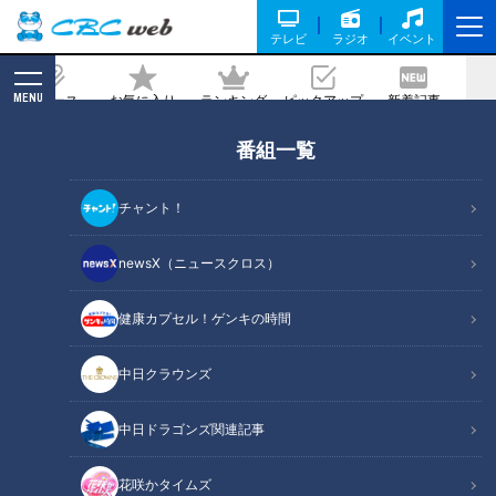
テレビ
ラジオ
イベント
MENU
ニュース
お気に入り
ランキング
ピックアップ
新着記事
CBC MAGAZINE
番組一覧
冬こそ「ゴキブリ対策」！侵入経路はど
こ？塞ぎ方は？入られた場合の対策など
チャント！
専門家が解説
newsX（ニュースクロス）
2023/12/20 17:21
2023年12月15日放送
健康カプセル！ゲンキの時間
中日クラウンズ
中日ドラゴンズ関連記事
花咲かタイムズ