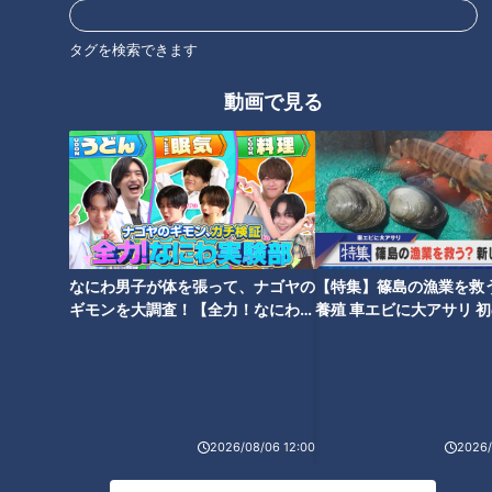
向山さんに、注意すべき侵入経路と具体的な対策を教えてもら
います。「玄関」のパッキンが経年劣化で剥がれてくると、隙
タグを検索できます
間が空くので要注意。中から見て、外の光が漏れていたら、ゴ
キブリが侵入するには十分な隙間だそうです。
動画で見る
対策は、扉にパッキンをして隙間が空かないようにするか、玄
関の外に毒餌などを置いて、入る前に退治してしまうのが有効
です。毒餌の誘因効果は大体、半径50センチ程度なので、遠
くからゴキブリをどんどん引き寄せることはないそうです。
なにわ男子が体を張って、ナゴヤの
【特集】篠島の漁業を救
ギモンを大調査！【全力！なにわ実
養殖 車エビに大アサリ 
験部～ナゴヤのギモン、ガチ検証
【newsX】
～】
2026/08/06 12:00
2026/