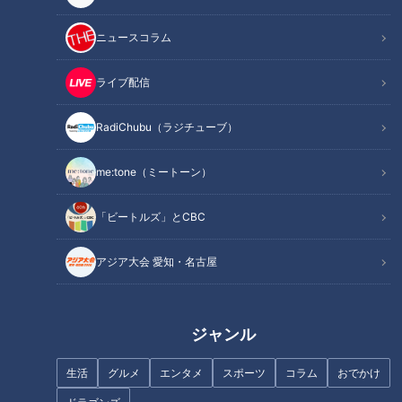
INDEX
ニュースコラム
3ミリほどの隙間もすり抜ける！？侵入経路はどこ？
段ボールや紙袋は注意！出てしまったらペットボトルで！
ライブ配信
オススメ関連コンテンツ
RadiChubu（ラジチューブ）
me:tone（ミートーン）
3
ミリほどの隙間もすり抜ける！？
侵入経路はど
こ？
「ビートルズ」とCBC
アジア大会 愛知・名古屋
ジャンル
生活
グルメ
エンタメ
スポーツ
コラム
おでかけ