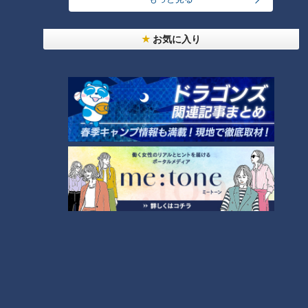
塞がっていた箇所も、経年劣化で隙間が空いてきます。対策
は、パテで室外機のホースの隙間を埋めるのが有効です。
お気に入り
段ボールや紙袋は注意！出てしまったらペットボ
トルで！