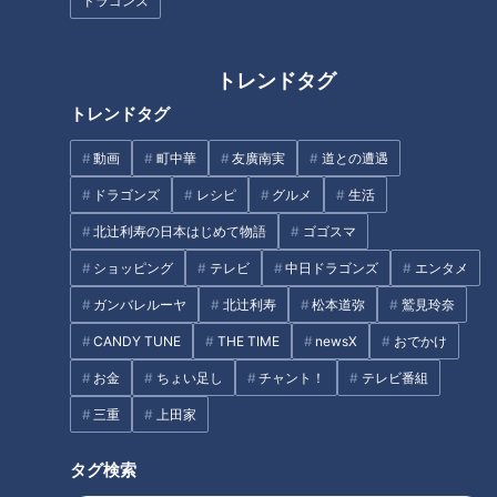
ドラゴンズ
CBCテレビ：画像『チャント！』
トレンドタグ
今回は、殺虫剤・駆除剤などを販売する会社「タニサケ」で10
トレンドタグ
年以上、ゴキブリ対策の商品開発に関わる向山博幸さんに、ア
ドバイスをいただきました。
動画
町中華
友廣南実
道との遭遇
ドラゴンズ
レシピ
グルメ
生活
日本国内で自宅などの屋内に現れるゴキブリは、主にワモンゴ
北辻利寿の日本はじめて物語
ゴゴスマ
キブリ、クロゴキブリ、ヤマトゴキブリ、チャバネゴキブリの
4種類。一番増えやすいチャバネゴキブリは、一つのつがいが
ショッピング
テレビ
中日ドラゴンズ
エンタメ
侵入すると、1年で数千匹に増えると言われています。
ガンバレルーヤ
北辻利寿
松本道弥
鷲見玲奈
CANDY TUNE
THE TIME
newsX
おでかけ
向山さんによると「冬の間はゴキブリの行動が制限されるの
お金
ちょい足し
チャント！
テレビ番組
で、動かないうちに対処すれば春に増えにくい」とのこと。4
種類とも「寒さに弱い」のが共通の特徴。活動的ではない冬こ
三重
上田家
そ、侵入経路を防ぐチャンスです。
タグ検索