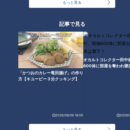
もっと見る
CBCテレビ：画像『チャント！』
記事で見る
「洗面台」の下の排水と下水がつながっている所の穴は侵入経
路。つまようじが入る隙間があれば、ゴキブリは入ってこられ
るそうです。3センチくらいの大きさのゴキブリは、厚さが1
円玉2枚程度の隙間を通り抜けるとのこと。諸説ありますが、
ゴキブリは体重の約900倍の力で圧迫されても無傷で、大きな
オカルトコレクター田中
600体に部屋を奪われ寝
種類でも3ミリほどの隙間をすり抜けてしまうと言われていま
下？
「かつおのカレー竜田揚げ」の作り
す。
方【キユーピー３分クッキング】
対策には、ホームセンターなどで販売している粘土（パテ）を
使用。適量を手に取り、床にくっ付ける形で、排水管の穴の隙
間を埋めます。パテは固まらない素材でできているので、いつ
でも取り外しが可能です。
2026/08/06 18:00
2026/
「エアコン」と室外機をつなぐ穴も侵入経路です。設置当初は
もっと見る