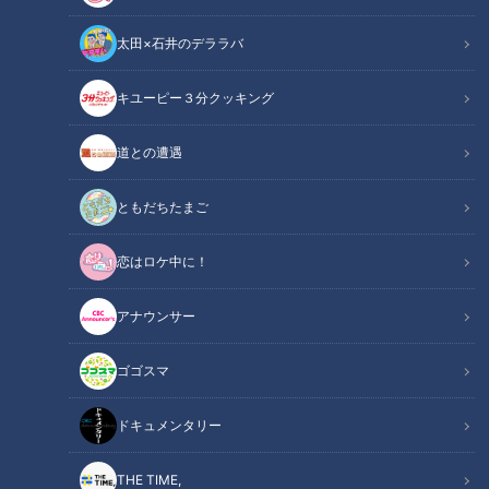
太田×石井のデララバ
CBCテレビ：画像『チャント！』
キユーピー３分クッキング
チャント！
道との遭遇
くらしニュース
ともだちたまご
年末を迎え、大掃除の準備をしている人も多いはず。大掃除の
恋はロケ中に！
際に、ぜひしておきたいのが「ゴキブリ対策」！実は冬こそ、
しっかり対策をすることが重要だそう。そこでゴキブリ対策の
アナウンサー
専門家に、冬にやるべきことを聞きました！
ゴゴスマ
【動画】ペットボトルで簡単＆確実に退治！も
関連リンク
し“G”が出てしまったら…対処法はこちら【6分
ドキュメンタリー
13秒～】
THE TIME,