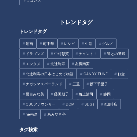
ドラゴンズ
トレンドタグ
トレンドタグ
動画
町中華
レシピ
生活
グルメ
CBCテレビ『花咲かタイムズ』
ドラゴンズ
中村彩賀
チャント！
道との遭遇
エンタメ
北辻利寿
友廣南実
大人気の老舗ステーキチェーン「ステーキのあさくま」が、創
業77年目にしてカレー専門店「カレーのあさくま」をオープ
北辻利寿の日本はじめて物語
CANDY TUNE
お金
ン！お店を構える大須商店街の仁王門通りには、平日にもかか
ナガシマスパーランド
三重
坂下千里子
わらず行列ができるほど早くも話題になっています。
夏目みな美
藤田朋子
角上清司
静岡
CBCアナウンサー
DCM
SDGs
if珈琲店
「ステーキのあさくま」のサラダバーで人気の牛すじを4時間
も煮込んだ「牛すじカレー」に、さらに和牛の牛すじやステー
newsX
あみやき亭
キの切れ端を入れてコクやうまみがアップ！自慢の「牛すじカ
タグ検索
レー」をメインにしたメニューがいただけます。