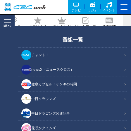
テレビ
ラジオ
イベント
MENU
ニュース
お気に入り
ランキング
ピックアップ
新着記事
CBC MAGAZINE
番組一覧
牛すじカレーがメインに！？「ステーキ
のあさくま」の新ブランド「カレーのあ
チャント！
さくま」が登場！コスパ最強の人気うな
ぎ店も
newsX（ニュースクロス）
2025/08/14 17:42
2025年8月9日放送
健康カプセル！ゲンキの時間
中日クラウンズ
中日ドラゴンズ関連記事
花咲かタイムズ