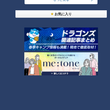
お気に入り
CBCテレビ『花咲かタイムズ』
さらに、「カレーのあさくま」でしか味わえないトッピングが
合計10種類！オススメのトッピングは、バターの風味やガーリ
ックが効いた「茄子のグリル」（200円）。また、自分で削っ
て入れる「シュレッドチーズ 25g」（300円）や、2倍の量
の「シュレッドチーズ 50g」（500円）もオススメ。
オープンを記念して、8月末までうれしい特典が。毎日先着20
人で、ステーキまたはハンバーグのトッピングが無料！さら