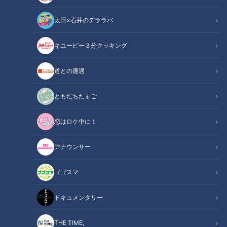
太田×石井のデララバ
キユーピー３分クッキング
CBCテレビ「花咲かタイムズ」
道との遭遇
花咲かタイムズ
「花咲かタイムズ」記事
ともだちたまご
恋はロケ中に！
東海地方で名を馳せる有名店が、“新業態”のお店を続々オープ
ン！早くも行列ができる人気店となり、話題を呼んでいます。
アナウンサー
そんな新登場したばかりの新業態店をご紹介します。
ゴゴスマ
【動画】このボリュームで2900円！？“うなぎ
関連リンク
×和牛”が夢のコラボ「特選ひつまぶし（上）」
ドキュメンタリー
はこちら【10分36秒～】
THE TIME,