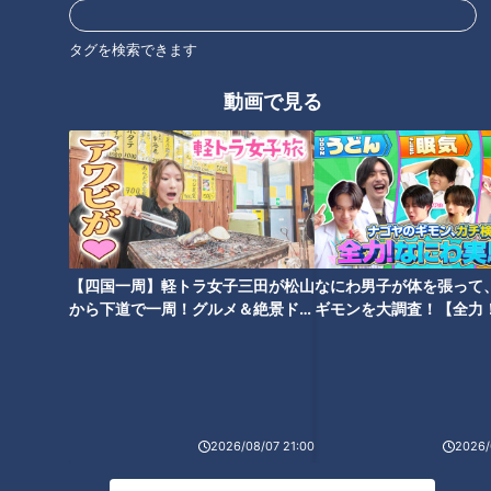
タグを検索できます
動画で見る
【四国一周】軽トラ女子三田が松山
なにわ男子が体を張って
CBCテレビ『花咲かタイムズ』
から下道で一周！グルメ＆絶景ドラ
ギモンを大調査！【全力
イブ⑳
験部～ナゴヤのギモン、
オススメは、「あさくまSPカレー」（1,620円）。「ステーキ
～】
のあさくま」とまったく同じの牛100％ハンバーグに、目玉焼
きやトマト、玉ねぎ、チーズがそびえたち、ボリューム満点！
2026/08/07 21:00
2026/