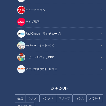
INDEX
ニュースコラム
老舗「ステーキのあさくま」の新ブランド「カレーのあさ
くま」
ライブ配信
コスパ最強！「昼だけうなぎ屋」の新ブランド「ふじさ
ん」
RadiChubu（ラジチューブ）
「麺屋はなび」新山総大将が監修する町中華「みその飯
店」
me:tone（ミートーン）
オススメ関連コンテンツ
「ビートルズ」とCBC
アジア大会 愛知・名古屋
老舗「ステーキのあさくま」の新ブランド「カレ
ーのあさくま」
ジャンル
生活
グルメ
エンタメ
スポーツ
コラム
おでかけ