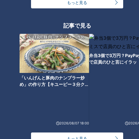
もっと見る
記事で見る
弁当3個で3万円？PayP
で店員のひと言にイラッ
CBCテレビ『花咲かタイムズ』
「いんげんと豚肉のナンプラー炒
他にも、あさくまのステーキを贅沢にのせた「ステーキカレ
め」の作り方【キユーピー３分クッ
ー」（1,560円）や、豪快にトマトを盛りつけた「丸ごとトマ
キング】
トカレー」（980円）など、サラダバーとは一線を画すインパ
クト抜群のメニューがそろいます。プラス260円で、あさくま
で大人気のコーンスープが付いたセットにすることも。
2026/08/07 18:00
2026/
もっと見る