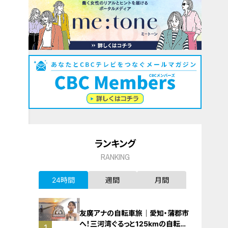
ランキング
RANKING
24時間
週間
月間
友廣アナの自転車旅｜愛知・蒲郡市
へ！三河湾ぐるっと125kmの自転車
1