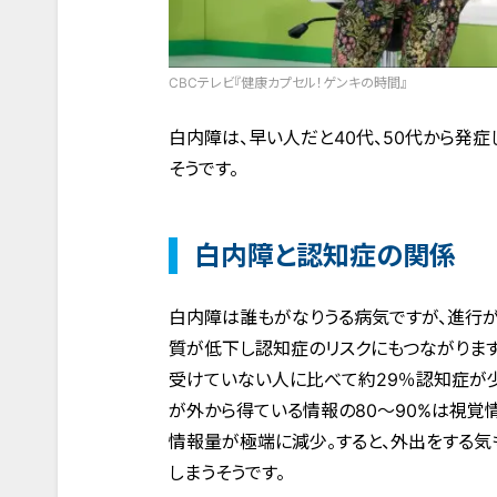
CBCテレビ『健康カプセル！ゲンキの時間』
白内障は、早い人だと40代、50代から発
そうです。
白内障と認知症の関係
白内障は誰もがなりうる病気ですが、進行が
質が低下し認知症のリスクにもつながりま
受けていない人に比べて約29％認知症が少
が外から得ている情報の80〜90%は視覚
情報量が極端に減少。すると、外出をする気
しまうそうです。