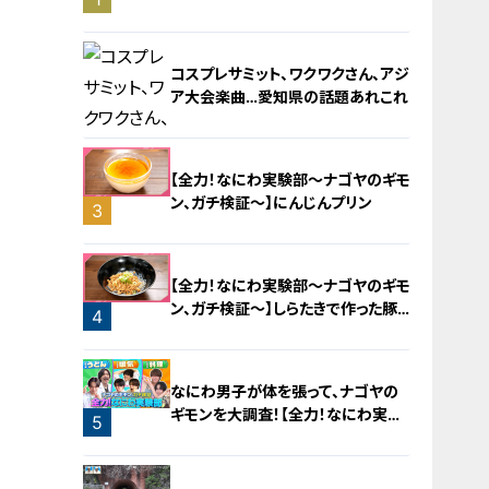
旅！【チャント！特集】
コスプレサミット、ワクワクさん、アジ
ア大会楽曲…愛知県の話題あれこれ
【全力！なにわ実験部～ナゴヤのギモ
ン、ガチ検証～】にんじんプリン
3
2
【全力！なにわ実験部～ナゴヤのギモ
ン、ガチ検証～】しらたきで作った豚
4
バラミンチの油そば
なにわ男子が体を張って、ナゴヤの
ギモンを大調査！【全力！なにわ実験
5
部～ナゴヤのギモン、ガチ検証～】