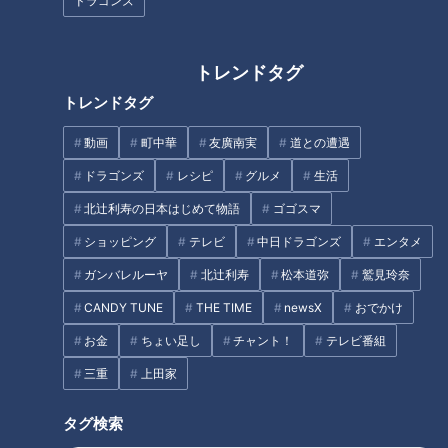
ドラゴンズ
ダイエット科でも実践！内臓脂肪蓄積量を知る3つの方法
女性が気をつけたい「エストロゲン」の働き
先生考案！ぽっこりお腹改善「おかず食べダイエット」
トレンドタグ
ご飯が恋しい人にイチオシ！おかずにプラスワンのお助け
トレンドタグ
料理
オススメ関連コンテンツ
動画
町中華
友廣南実
道との遭遇
ドラゴンズ
レシピ
グルメ
生活
北辻利寿の日本はじめて物語
ゴゴスマ
内臓脂肪の基礎知識
ショッピング
テレビ
中日ドラゴンズ
エンタメ
ガンバレルーヤ
北辻利寿
松本道弥
鷲見玲奈
CANDY TUNE
THE TIME
newsX
おでかけ
お金
ちょい足し
チャント！
テレビ番組
三重
上田家
タグ検索