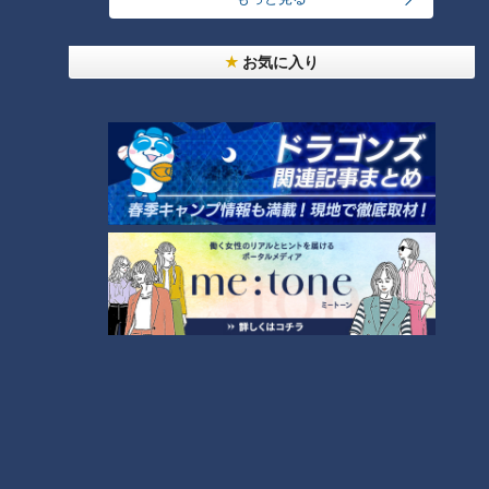
＜内臓脂肪蓄積量を知る方法（１）腹囲測定＞
お気に入り
男性は85cm以上、女性は90cm以上あると内臓脂肪が多く蓄
積していると考えられるそうです。
＜内臓脂肪蓄積量を知る方法（２）CT検査＞
2つ目の方法はCT検査。CT検査とは、X線を使用し身体の内部
を詳しく撮影する検査。検査時間は約10〜15分。体を輪切り
のように撮影し、内臓脂肪の量を測定することができます。内
2
臓脂肪の基準値は100cm
未満（※男女共通）。基準値を超え
ると「メタボリックドミノ」を引き起こす可能性があるそうで
す。
＜メタボリックドミノとは？＞
メタボリックドミノとは、内臓脂肪が過剰に溜まることで糖尿
病や高血圧を招き動脈硬化が進行。命に関わる病気が連鎖する
状態のことを言うそうです。