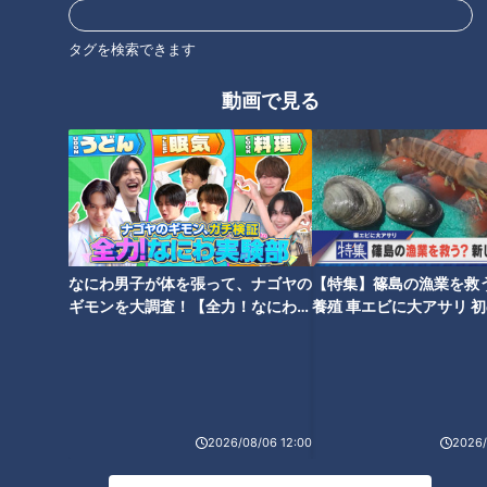
タグを検索できます
動画で見る
CBCテレビ『健康カプセル！ゲンキの時間』
＜内臓脂肪と皮下脂肪＞
身体につく脂肪は、大きく「内臓脂肪」と「皮下脂肪」に分か
れます。内臓脂肪は、胃腸など腹部を中心に内臓周りに蓄積し
た脂肪のこと。皮下脂肪は、皮膚のすぐ下につく脂肪で、特に
なにわ男子が体を張って、ナゴヤの
【特集】篠島の漁業を救
下腹・お尻・太ももなど下半身につきやすいそうです。
ギモンを大調査！【全力！なにわ実
養殖 車エビに大アサリ 
験部～ナゴヤのギモン、ガチ検証
【newsX】
＜内臓脂肪について＞
～】
先生によると、内臓脂肪には「エネルギーの貯蔵」や「臓器を
固定する」作用があるとのこと。ただし、内臓脂肪が増えすぎ
ると生活習慣病を招く物質が分泌され、糖尿病や動脈硬化を招
2026/08/06 12:00
2026/
き、脳梗塞などのリスクが高まってしまうそうです。