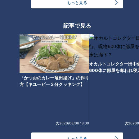
もっと見る
あなたはいくつ当てはまる？内臓脂肪チェック
記事で見る
下記の項目のうち当てはまるものが多いほど、内臓脂肪の蓄積
リスクが高いそうです。
（１）年齢が40歳以上
（２）ご飯・パン・麺類が好き
（３）お菓子・甘いものが好き
オカルトコレクター田中
600体に部屋を奪われ寝
（４）甘い飲み物をよく飲む・果物をよく食べる
下？
「かつおのカレー竜田揚げ」の作り
（５）お酒をよく飲む
方【キユーピー３分クッキング】
（６）早食いをする
（７）運動習慣がほとんどない
（８）睡眠不足である
2026/08/06 18:00
2026/
ダイエット科でも実践！内臓脂肪蓄積量を知る3
つの方法
もっと見る