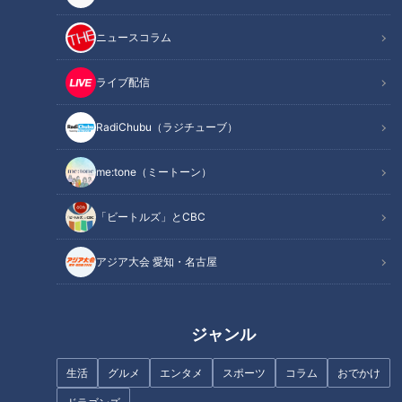
今回のテーマは
「〜内臓脂肪を減らしてスッキリ！〜食べてへ
ニュースコラム
こますぽっこりお腹」
ライブ配信
4月に入り暖かくなってきた今日この頃。服装が薄手になる
と、気になるのが「ぽっこりお腹」。ぽっこりお腹は、単なる
RadiChubu（ラジチューブ）
見た目の問題ではなく、糖尿病や高血圧をはじめ心筋梗塞や脳
me:tone（ミートーン）
梗塞など様々な病気につながることもあるそうです。そんなぽ
っこりお腹を改善するポイントは内臓脂肪。内臓脂肪は溜まり
「ビートルズ」とCBC
やすい反面、減らしやすい脂肪でもあるのだとか。そこで今回
は、内臓脂肪を減らしてぽっこりお腹を改善する方法を専門医
アジア大会 愛知・名古屋
に教えてもらいました。
INDEX
ジャンル
内臓脂肪の基礎知識
生活
グルメ
エンタメ
スポーツ
コラム
おでかけ
あなたはいくつ当てはまる？内臓脂肪チェック