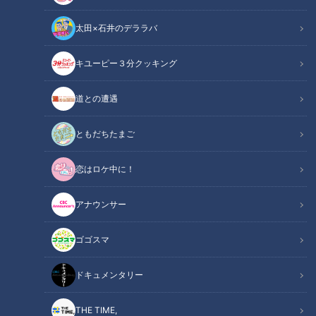
太田×石井のデララバ
CBCテレビ『健康カプセル！ゲンキの時間』
キユーピー３分クッキング
健康カプセル！ゲンキの時間
道との遭遇
「健康カプセル！ゲンキの時間」アーカイブ
ともだちたまご
身近な健康問題とその改善法を、様々なテーマで紹介する番組
恋はロケ中に！
『健康カプセル！ゲンキの時間』。
メインMCに石丸幹二さん、サブMCは坂下千里子さんです。
アナウンサー
ドクターは、長野松代総合病院 ダイエット科部長 消化器内科
部長 医学博士 前川智先生です。
ゴゴスマ
【動画】お腹ぽっこりを簡単筋トレで改善！同
ドキュメンタリー
関連リンク
時にお腹以外にも効く効率的な筋トレ２種はこ
ちらから【0分20秒～】
THE TIME,