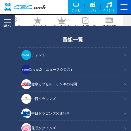
テレビ
ラジオ
イベント
MENU
ニュース
お気に入り
ランキング
ピックアップ
新着記事
CBC MAGAZINE
番組一覧
ドクター考案“食べてへこます”ダイエッ
ト法…内臓脂肪を減らして「ぽっこりお
チャント！
腹」を改善する方法
newsX（ニュースクロス）
2025/04/06 07:10
2025年4月6日放送第652回
健康カプセル！ゲンキの時間
中日クラウンズ
中日ドラゴンズ関連記事
花咲かタイムズ