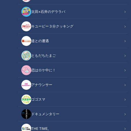
太田×石井のデララバ
CBCテレビ『健康カプセル！ゲンキの時間』
キユーピー３分クッキング
健康カプセル！ゲンキの時間
道との遭遇
「健康カプセル！ゲンキの時間」アーカイブ
ともだちたまご
身近な健康問題とその改善法を、様々なテーマで紹介する番組
恋はロケ中に！
『健康カプセル！ゲンキの時間』。
メインMCに石丸幹二さん、サブMCは坂下千里子さんです。
アナウンサー
ドクターは、
昭和大学 医学部 内科学講座
ゴゴスマ
糖尿病・代謝・内分泌内科学部門
教授 医学博士 山岸晶一先生
ドキュメンタリー
【動画】老化物質を撃退！股関節周りをしっか
THE TIME,