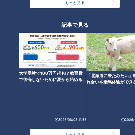
もっと見る
＜老化物質AGEsとは？＞
AGEsとは、日本語で「終末糖化産物」。AGEsは、身体に多く
記事で見る
蓄積することで老化を早め、さまざまな病気の原因にもなるそ
うです。そんなAGEsは、食事などで過剰に摂取した糖と体内
のたんぱく質が結びつき生まれます。筋肉や骨・臓器・皮膚・
爪など身体は主にたんぱく質で作られていますが、AGEsが過
剰に溜まると、それらのたんぱく質を劣化させ身体を破壊。や
がて糖尿病や、脳・心臓などの血管の疾患、認知症などを引き
大学受験で100万円超も!? 教育費
「北海道に来たみたい」
起こす可能性もあるのだとか。さらに、骨粗しょう症の原因に
で後悔しないために夏から始めるお
れ合いや乗馬体験ができ
金の準備術とは
もなるそうです。
ススメ！不動産屋さんが
とは
＜笑うと老化物質AGEsの蓄積が減少＞
これまでの研究で「運動」「適切な食事」「睡眠」でAGEsの
蓄積が減少する事が分かっていたそうです。そして、最近にな
2026/08/08 11:55
2026/
ってよく笑う人もAGEsの蓄積が抑えられている事が分かって
もっと見る
きたのだとか。先生によると、笑顔の頻度を「月に3回未満」