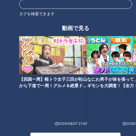
タグを検索できます
動画で見る
【四国一周】軽トラ女子三田が松山
なにわ男子が体を張って
から下道で一周！グルメ＆絶景ドラ
ギモンを大調査！【全力
イブ⑳
験部～ナゴヤのギモン、
CBCテレビ『健康カプセル！ゲンキの時間』
～】
糖尿病が専門の山岸昌一先生が書いた今年の健康漢字は
「笑」。高齢社会を迎え、大切なのは健康的に老いを迎えるこ
2026/08/07 21:00
2026/
と。それに欠かせないのが「笑い」との事。そして、「笑い」
は老化物質AGEsとも関係があるそうです。