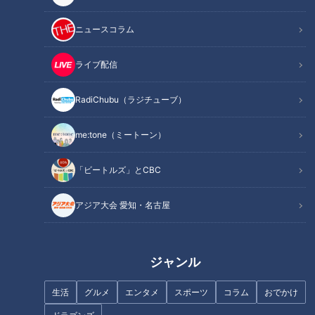
関連リンク
り伸ばして体の巡りを良くするストレッチはこ
ちらから【1分10秒～】
ニュースコラム
国立国際医療研究センター
ライブ配信
医学博士 和田耕治先生
RadiChubu（ラジチューブ）
東京医科大学病院 内視鏡センター
me:tone（ミートーン）
部長 主任教授
医学博士 河合隆先生
「ビートルズ」とCBC
の三名です。
アジア大会 愛知・名古屋
今回のテーマは
「〜医学界の流行は？〜今年の健康漢字
2024」
ジャンル
今回のテーマは医学界の「今年の健康漢字」。今年番組に出演
生活
グルメ
エンタメ
スポーツ
コラム
おでかけ
してくれた７人の名医・研究者たちが今年の漢字を一筆。その