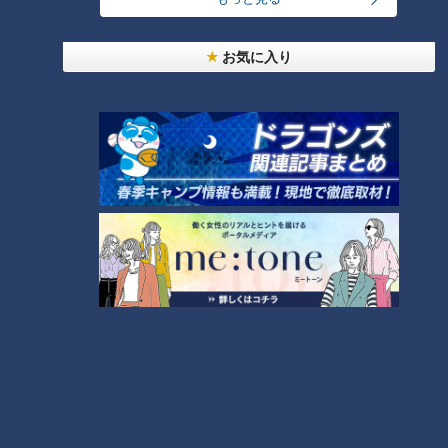
「月に3回以上 毎日未満」「毎日」のグループに分けて比較し
たところ、毎日笑う人のAGEsの蓄積が最も少なかったそうで
お気に入り
す。そのため、会話をしたりお笑い番組を見たりなどして、1
日1回は笑うようにしましょう。大切なのは、よく笑いリラッ
クスすることだそうです。
＜笑うと免疫力も上がる！？＞
緊張して交感神経が活性化しているとAGEsが溜まり、リラッ
クスするとAGEsが生まれにくいそうです。笑うと免疫力が上
がると言われていますが、笑うと白血球数やNK細胞活性が有
意に増加し、免疫機能が改善するというデータがあるそうで
す。
健康漢字 腎臓病の名医は「寿」
腎臓病が専門の横尾隆先生が選んだ今年の健康漢字は「寿」。