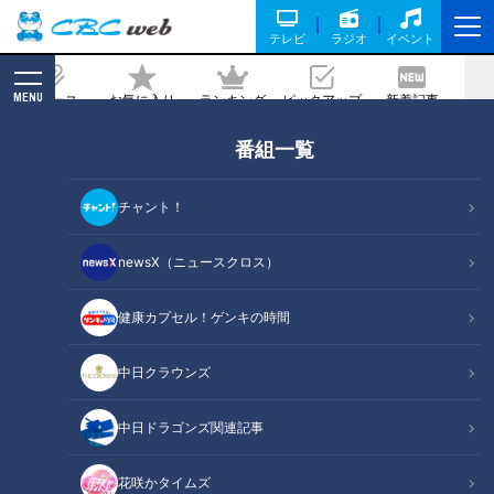
テレビ
ラジオ
イベント
MENU
ニュース
お気に入り
ランキング
ピックアップ
新着記事
CBC MAGAZINE
番組一覧
医学界の「今年の健康漢字」は？…７人
の名医・研究者が一筆！今年の健康漢字
チャント！
2024
newsX（ニュースクロス）
2024/12/29 07:10
2024年12月29日放送第638回
健康カプセル！ゲンキの時間
中日クラウンズ
中日ドラゴンズ関連記事
花咲かタイムズ