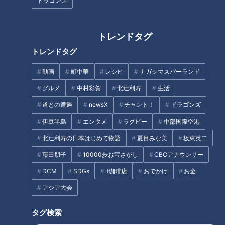
ドラゴンズ
文字を深掘りしながら、最新の医学情報や私たちの健康を守る
お得な知識など、今知っておくべき健康トピックを教えてもら
いました。
トレンドタグ
トレンドタグ
INDEX
動画
町中華
レシピ
ナガシマスパーランド
健康漢字 糖尿病の名医は「笑」
グルメ
中村彩賀
北辻利寿
生活
健康漢字 腎臓病の名医は「寿」
道との遭遇
newsX
チャント！
ドラゴンズ
健康漢字 腸内細菌の研究者は「易」
健康漢字 感染症の名医は「備」
伊豆半島
エンタメ
ラグビー
中部国際空港
健康漢字 整形外科の名医は「股」
北辻利寿の日本はじめて物語
夏目みな美
板東英二
今年の漢字 認知症の名医は「認」
藤田朋子
10000歩お宝さがし
CBCアナウンサー
今年の健康漢字 消化器疾患の名医は「非」
オススメ関連コンテンツ
DCM
SDGs
if珈琲店
おでかけ
お金
アジア大会
タグ検索
健康漢字 糖尿病の名医は「笑」