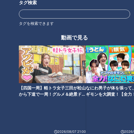
ちな栄養素です。食物繊維の不足が続くと、腸内環境が悪化し
タグ検索
て便秘や下痢・肌荒れなどにつながるだけでなく、大腸がんや
糖尿病などの生活習慣病のリスクも高くなってしまいます。ま
タグを検索できます
た、食物繊維が少なく、脂肪や糖分の多い食事は睡眠の質を下
げるという研究結果もあります。
動画で見る
栄養不足がもたらす不調 「ビタミンA」
ビタミンAは、レバーなどに多く含まれています。また、ニン
ジンやカボチャにはビタミンAの元となるβ-カロテンが豊富。
ニンジンの場合だと丸々1本分が1日の摂取目安となるため、こ
【四国一周】軽トラ女子三田が松山
なにわ男子が体を張って
から下道で一周！グルメ＆絶景ドラ
ギモンを大調査！【全力
ちらも男女問わず全世代で不足しがちな栄養素です。ビタミン
イブ⑳
験部～ナゴヤのギモン、
Aが不足すると、目の乾燥や肌荒れ、風邪をひきやすくなるな
～】
どの症状が現れます。また、近年ではビタミンAには抗酸化作
用があるのでがんの予防にもつながる可能性があるといわれて
いるのだとか。そのため、ビタミンAが不足した生活を続けて
2026/08/07 21:00
2026/