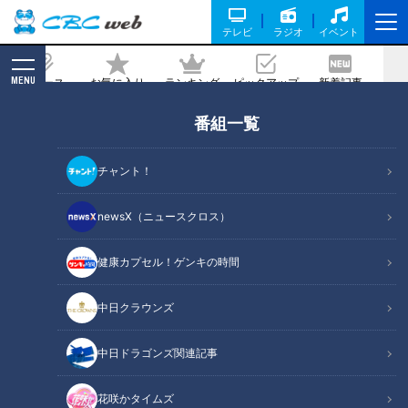
テレビ
ラジオ
イベント
MENU
ニュース
お気に入り
ランキング
ピックアップ
新着記事
CBC MAGAZINE
番組一覧
必見！今、あなたに足りていない栄養素
は？
チャント！
2020/09/13 07:30
2020年9月13日放送第423回
newsX（ニュースクロス）
健康カプセル！ゲンキの時間
中日クラウンズ
中日ドラゴンズ関連記事
花咲かタイムズ