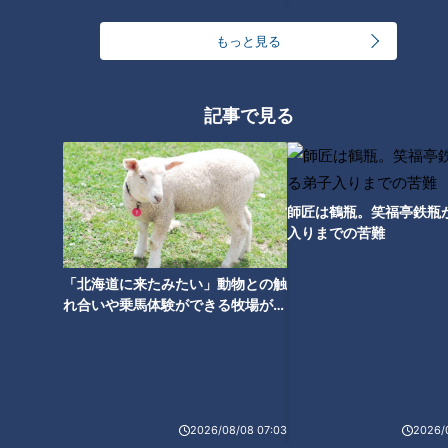
いると、将来がんなどの病気のリスクが上がるといわれていま
す。
もっと見る
栄養不足がもたらす不調「たんぱく質」
記事で見る
たんぱく質は、筋肉・内臓・骨・皮膚・血液・髪・爪など、身
体をつくる重要な栄養素です。そのため、たんぱく質が不足す
ると抜け毛や割れ爪の原因に。また、たんぱく質不足が続くと
師匠は鶴瓶。笑福亭鉄瓶
入りまでの苦難
身体が筋肉からたんぱく質を奪いはじめるため、気がつかない
うちに筋肉量が低下してしまいます。コレステロールや中性脂
「北海道に来たみたい」動物との触
肪を気にして肉料理を控える人やダイエットをする人が増えた
れ合いや乗馬体験ができる牧場がオ
事などによってたんぱく質不足は年々進んでおり、今では戦後
ススメ！不動産屋さんが住みたい街
まもない1950年代と同じレベルまで落ち込んでいるそうで
とは
す。
～たんぱく質不足が「フレイル」への第一歩に！？～
2026/08/08 07:03
2026/