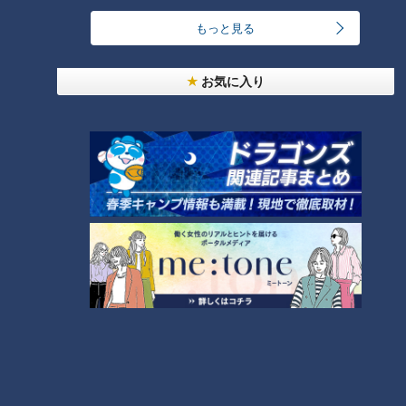
フレイルとは、健康な状態と要介護の状態の間にある段階を示
す言葉で、今フレイルになる人がとても増えているといわれて
もっと見る
います。たんぱく質不足の食事を続けると、筋肉量が減少し身
体が衰え、認知機能が低下。やがて介護が必要になる可能性が
お気に入り
あります。
栄養不足がもたらす不調「脂質」
脂質は、身体をつくったり、動かしたりするためのエネルギー
源です。さらに、脂溶性ビタミンの吸収を促す働きもあるた
め、不足するとそれらのビタミンをうまく吸収できなくなって
しまいます。すると、ビタミン不足で見られる冷え性・肩こ
り・シミなどの症状が現れる可能性があります。
＜脂溶性ビタミン＞
・ビタミンA 目の健康の維持
・ビタミンD 骨や歯を丈夫にする