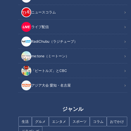
ん。現代型栄養失調は、従来の栄養失調とは異なり見た目には
ニュースコラム
分からないことから「隠れ栄養失調」とも言われています。そ
こで今回は、いつの間にか私たちを蝕む現代型栄養失調を徹底
ライブ配信
リサーチ！改善法もご紹介します。
RadiChubu（ラジチューブ）
INDEX
me:tone（ミートーン）
現代型栄養失調とは？
「ビートルズ」とCBC
栄養不足がもたらす不調「食物繊維」
栄養不足がもたらす不調 「ビタミンA」
アジア大会 愛知・名古屋
栄養不足がもたらす不調「たんぱく質」
栄養不足がもたらす不調「脂質」
栄養不足がもたらす不調「カルシウム」
ジャンル
栄養不足がもたらす不調「炭水化物」
あなたも確認！現代型栄養失調のリスクチェック
生活
グルメ
エンタメ
スポーツ
コラム
おでかけ
現代型栄養失調から脱出！超簡単お手軽「手ばかり法」