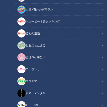
太田×石井のデララバ
キユーピー３分クッキング
健康カプセル！ゲンキの時間
道との遭遇
「健康カプセル！ゲンキの時間」アーカイブ
ともだちたまご
サマリー
Summary
恋はロケ中に！
ゲンキスチューデント：藤井サチ
ゲンキリサーチャー：中村昌也
アナウンサー
ドクター：横浜市立大学附属病院 消化器内科 医学博士 日暮琢
ゴゴスマ
磨
「疲れやすい」「傷の治りが遅い」「風邪をひきやすい」な
ドキュメンタリー
ど、身体の不調を感じていませんか？もしかしたらその不調
THE TIME,
は、近年増加している「現代型栄養失調」が原因かもしれませ