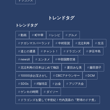
ドラゴンズ
管理栄養士さんオススメ！現代型栄養失調から脱出「ちょ
い足し法」
オススメ関連コンテンツ
トレンドタグ
トレンドタグ
現代型栄養失調とは？
動画
町中華
レシピ
グルメ
ナガシマスパーランド
中村彩賀
北辻利寿
生活
現代型栄養失調とは、摂取カロリーは足りているのに、特定の
道との遭遇
チャント！
ドラゴンズ
伊豆半島
栄養が不足した状態の事。お腹はいっぱいでも同じような食事
newsX
エンタメ
中部国際空港
を繰り返す事で栄養が不足し続け、さまざまな不調につながっ
てしまいます。
北辻利寿の日本はじめて物語
夏目みな美
藤田朋子
10000歩お宝さがし
CBCアナウンサー
DCM
SDGs
if珈琲店
お金
アジア大会
栄養不足がもたらす不調「食物繊維」
ゲンキの時間
ダイソー
食物繊維の1日の目標量は、ゴボウだとおよそ2本分。そのた
ドラゴンズを愛して半世紀！竹内茂喜の『野球のドテ煮』
め、意識しないとなかなか摂れず男女問わず全世代で不足しが